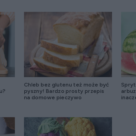
Chleb bez glutenu też może być
Spryt
zu?
pyszny! Bardzo prosty przepis
arbuz
na domowe pieczywo
inacz