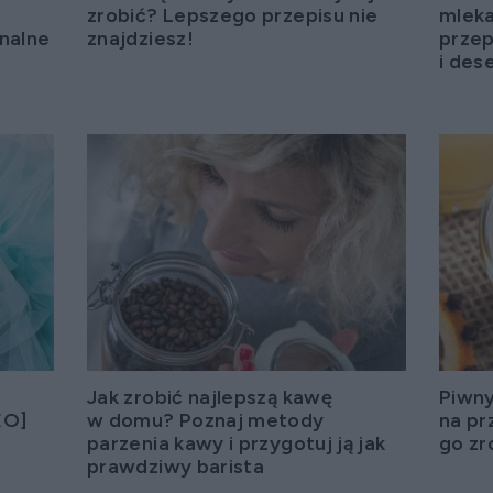
m
zrobić? Lepszego przepisu nie
mleka
inalne
znajdziesz!
przep
i des
Jak zrobić najlepszą kawę
Piwny
EO]
w domu? Poznaj metody
na pr
parzenia kawy i przygotuj ją jak
go zr
prawdziwy barista