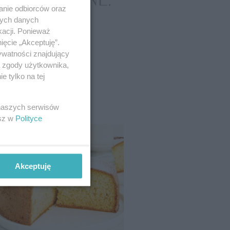
anie odbiorców oraz
nych danych
kacji. Ponieważ
ięcie „Akceptuję”.
ywatności znajdujący
ą zgody użytkownika,
 tylko na tej
 naszych serwisów
esz w
Polityce
Akceptuję