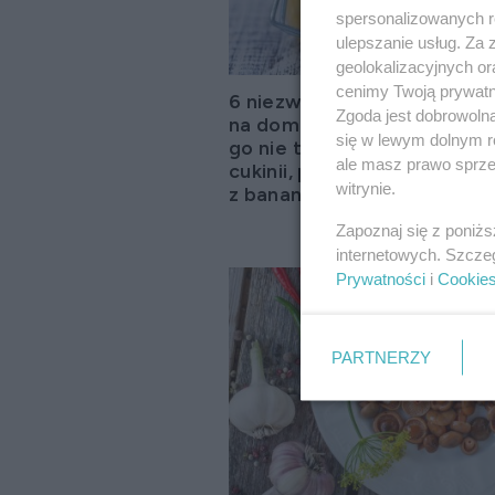
spersonalizowanych re
ulepszanie usług. Za
geolokalizacyjnych or
cenimy Twoją prywatno
6 niezwykłych przepisów
Zgoda jest dobrowoln
na domowy keczup. Zrobis
się w lewym dolnym r
go nie tylko z pomidorów, a
ale masz prawo sprzec
cukinii, porzeczek, a nawet
witrynie.
z bananów!
Zapoznaj się z poniż
internetowych. Szcze
Prywatności
i
Cookie
PARTNERZY