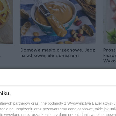
Domowe masło orzechowe. Jedz
Prost
.
na zdrowie, ale z umiarem
kiszo
Wykor
niku,
fanych partnerów oraz inne podmioty z Wydawnictwa Bauer uzyskuj
cje na urządzeniu oraz przetwarzamy dane osobowe, takie jak unika
je wysyłane przez urządzenie czy dane przeglądania w celu zapewn