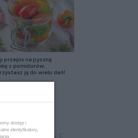
y przepis na pyszną
nkę z pomidorów.
zystasz ją do wielu dań!
emy dostęp i
lne identyfikatory,
iania