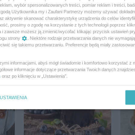
klam, wybór spersonalizowanych treści, pomiar reklam i treści, bad
 zgodą Użytkownika my i Zaufani Partnerzy możemy używać dokład
az aktywnie skanować charakterystykę urządzenia do celów identyfi
ść, prosimy o zgodę na korzystanie z tych technologii poprzez klikn
Raclette dla wegetarian i wegan.
a i zawsze możesz ją zmienić/wycofać klikając przycisk ustawień pr
z
Czego użyć zamiast mięsa
ogu strony
. Niektóre rodzaje przetwarzania danych nie wymagaj
le też
i sera? Przepisy
iwić się takiemu przetwarzaniu. Preferencje będą miały zastosowanie
szymi informacjami, abyś mógł świadomie i komfortowo korzystać z
gółowe informacje dotyczące przetwarzania Twoich danych znajdzi
s
oraz po kliknięciu w „Ustawienia”.
USTAWIENIA