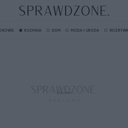
DROWIE
KUCHNIA
DOM
MODA I URODA
ROZRYW