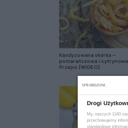
Kandyzowana skórka –
pomarańczowa i cytrynowa
Przepis [WIDEO]
Drogi Użytkow
My, naszych 1160 zau
przechowujemy informa
standardowe informac