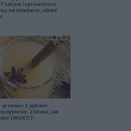
? Łatwe i sprawdzone
isy na śniadanie, obiad
er
 grzaniec z jajkiem
zeziębienie. Zobacz, jak
obić [WIDEO]!