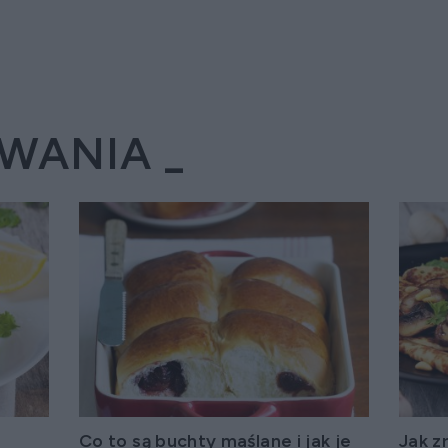
OWANIA
Co to są buchty maślane i jak je
Jak z