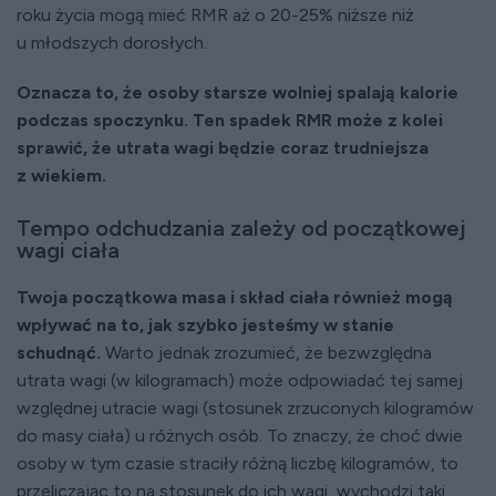
roku życia mogą mieć RMR aż o 20-25% niższe niż
u młodszych dorosłych.
Oznacza to, że osoby starsze wolniej spalają kalorie
podczas spoczynku. Ten spadek RMR może z kolei
sprawić, że utrata wagi będzie coraz trudniejsza
z wiekiem.
Tempo odchudzania zależy od początkowej
wagi ciała
Twoja początkowa masa i skład ciała również mogą
wpływać na to, jak szybko jesteśmy w stanie
schudnąć.
Warto jednak zrozumieć, że bezwzględna
utrata wagi (w kilogramach) może odpowiadać tej samej
względnej utracie wagi (stosunek zrzuconych kilogramów
do masy ciała) u różnych osób. To znaczy, że choć dwie
osoby w tym czasie straciły różną liczbę kilogramów, to
przeliczając to na stosunek do ich wagi, wychodzi taki