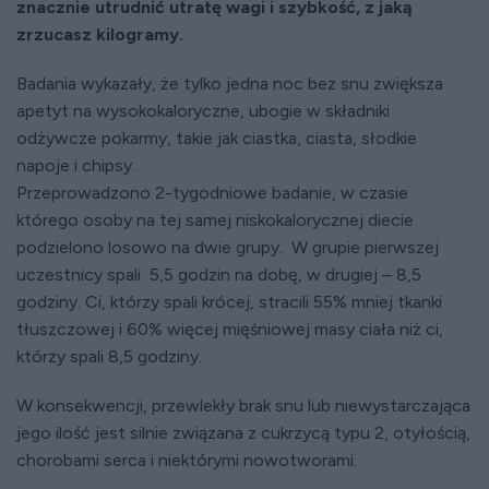
znacznie utrudnić utratę wagi i szybkość, z jaką
zrzucasz kilogramy.
Badania wykazały, że tylko jedna noc bez snu zwiększa
apetyt na wysokokaloryczne, ubogie w składniki
odżywcze pokarmy, takie jak ciastka, ciasta, słodkie
napoje i chipsy.
Przeprowadzono 2-tygodniowe badanie, w czasie
którego osoby na tej samej niskokalorycznej diecie
podzielono losowo na dwie grupy. W grupie pierwszej
uczestnicy spali 5,5 godzin na dobę, w drugiej – 8,5
godziny. Ci, którzy spali krócej, stracili 55% mniej tkanki
tłuszczowej i 60% więcej mięśniowej masy ciała niż ci,
którzy spali 8,5 godziny.
W konsekwencji, przewlekły brak snu lub niewystarczająca
jego ilość jest silnie związana z cukrzycą typu 2, otyłością,
chorobami serca i niektórymi nowotworami.