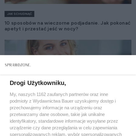
JAK SCHUDNĄĆ
10 sposobów na wieczorne podjadanie. Jak pokonać
apetyt i przestać jeść w nocy?
Drogi Użytkowniku,
My, naszych 1162 zaufanych partnerów oraz inne
podmioty z Wydawnictwa Bauer uzyskujemy dostęp i
przechowujemy informacje na urządzeniu oraz
przetwarzamy dane osobowe, takie jak unikalne
identyfikatory, standardowe informacje wysyłane przez
urządzenie czy dane przeglądania w celu zapewniania
spersonalizowanych reklam, wybór spersonalizowanych