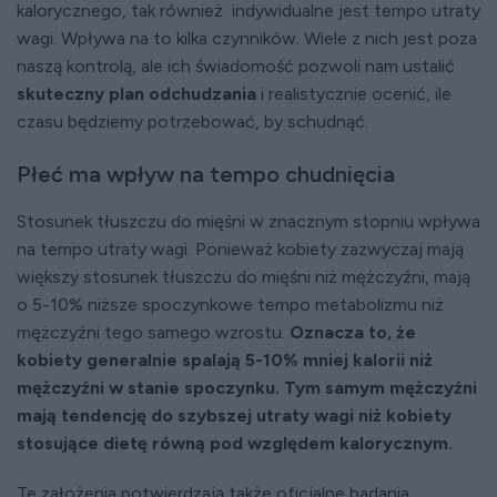
kalorycznego, tak również indywidualne jest tempo utraty
wagi. Wpływa na to kilka czynników. Wiele z nich jest poza
naszą kontrolą, ale ich świadomość pozwoli nam ustalić
skuteczny plan odchudzania
i realistycznie ocenić, ile
czasu będziemy potrzebować, by schudnąć.
Płeć ma wpływ na tempo chudnięcia
Stosunek tłuszczu do mięśni w znacznym stopniu wpływa
na tempo utraty wagi. Ponieważ kobiety zazwyczaj mają
większy stosunek tłuszczu do mięśni niż mężczyźni, mają
o 5-10% niższe spoczynkowe tempo metabolizmu niż
mężczyźni tego samego wzrostu.
Oznacza to, że
kobiety generalnie spalają 5-10% mniej kalorii niż
mężczyźni w stanie spoczynku. Tym samym mężczyźni
mają tendencję do szybszej utraty wagi niż kobiety
stosujące dietę równą pod względem kalorycznym.
Te założenia potwierdzają także oficjalne badania