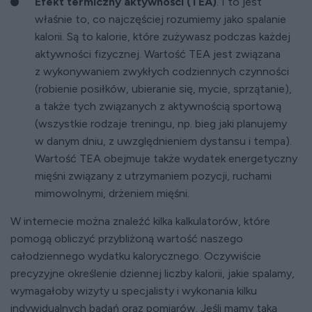
Efekt termiczny aktywności (TEA)
. I to jest
właśnie to, co najczęściej rozumiemy jako spalanie
kalorii. Są to kalorie, które zużywasz podczas każdej
aktywności fizycznej. Wartość TEA jest związana
z wykonywaniem zwykłych codziennych czynności
(robienie posiłków, ubieranie się, mycie, sprzątanie),
a także tych związanych z aktywnością sportową
(wszystkie rodzaje treningu, np. bieg jaki planujemy
w danym dniu, z uwzględnieniem dystansu i tempa).
Wartość TEA obejmuje także wydatek energetyczny
mięśni związany z utrzymaniem pozycji, ruchami
mimowolnymi, drżeniem mięśni.
W internecie można znaleźć kilka kalkulatorów, które
pomogą obliczyć przybliżoną wartość naszego
całodziennego wydatku kalorycznego. Oczywiście
precyzyjne określenie dziennej liczby kalorii, jakie spalamy,
wymagałoby wizyty u specjalisty i wykonania kilku
indywidualnych badań oraz pomiarów. Jeśli mamy taką