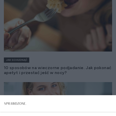
JAK SCHUDNĄĆ
10 sposobów na wieczorne podjadanie. Jak pokonać
apetyt i przestać jeść w nocy?