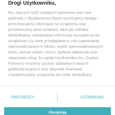
Drogi Użytkowniku,
My, naszych 1162 zaufanych partnerów oraz inne
podmioty z Wydawnictwa Bauer uzyskujemy dostęp i
przechowujemy informacje na urządzeniu oraz
przetwarzamy dane osobowe, takie jak unikalne
identyfikatory, standardowe informacje wysyłane przez
urządzenie czy dane przeglądania w celu zapewniania
spersonalizowanych reklam, wybór spersonalizowanych
treści, pomiar reklam i treści, badanie odbiorców oraz
JAK SCHUDNĄĆ
ulepszanie usług. Za zgodą Użytkownika my i Zaufani
Co jeść na diecie, aby czuć sytość i nie podjadać? 6
Partnerzy możemy używać dokładnych danych
produktów, dzięki którym nie będziesz czuć głodu
geolokalizacyjnych oraz aktywnie skanować
charakterystykę urządzenia do celów identyfikacji.
Ponieważ cenimy Twoją prywatność, prosimy o zgodę na
korzystanie z tych technologii poprzez kliknięcie
„Akceptuję”. Zgoda jest dobrowolna i zawsze możesz ją
KONTAKT
REKLAMA
REDAKCJA
zmienić/wycofać klikając przycisk ustawień prywatności
PARTNERZY
USTAWIENIA
znajdujący się w lewym dolnym rogu strony
. Niektóre
REGULAMIN SERWISU
POLITYKA PRYWATNOŚCI
rodzaje przetwarzania danych nie wymagają zgody
Akceptuję
MAPA SERWISU
użytkownika, ale masz prawo sprzeciwić się takiemu