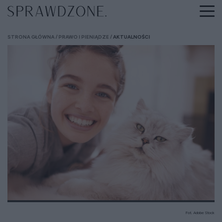
STRONA GŁÓWNA
PRAWO I PIENIĄDZE
AKTUALNOŚCI
Fot. Adobe Stock