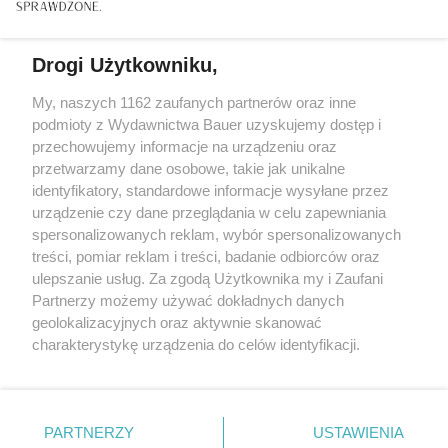
Drogi Użytkowniku,
My, naszych 1162 zaufanych partnerów oraz inne
podmioty z Wydawnictwa Bauer uzyskujemy dostęp i
przechowujemy informacje na urządzeniu oraz
przetwarzamy dane osobowe, takie jak unikalne
identyfikatory, standardowe informacje wysyłane przez
urządzenie czy dane przeglądania w celu zapewniania
spersonalizowanych reklam, wybór spersonalizowanych
treści, pomiar reklam i treści, badanie odbiorców oraz
ulepszanie usług. Za zgodą Użytkownika my i Zaufani
AKTUALNOŚCI
Partnerzy możemy używać dokładnych danych
Sir Rod Stewart zagra dwa koncerty w Polsce!
geolokalizacyjnych oraz aktywnie skanować
charakterystykę urządzenia do celów identyfikacji.
Ponieważ cenimy Twoją prywatność, prosimy o zgodę na
korzystanie z tych technologii poprzez kliknięcie
„Akceptuję”. Zgoda jest dobrowolna i zawsze możesz ją
KONTAKT
REKLAMA
REDAKCJA
zmienić/wycofać klikając przycisk ustawień prywatności
PARTNERZY
USTAWIENIA