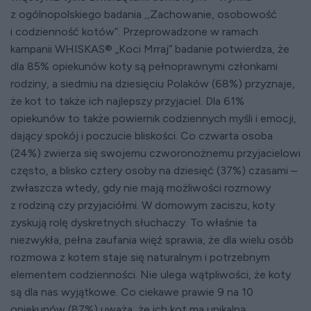
z ogólnopolskiego badania ,,Zachowanie, osobowość
i codzienność kotów”. Przeprowadzone w ramach
kampanii WHISKAS® „Koci Mrraj” badanie potwierdza, że
dla 85% opiekunów koty są pełnoprawnymi członkami
rodziny, a siedmiu na dziesięciu Polaków (68%) przyznaje,
że kot to także ich najlepszy przyjaciel. Dla 61%
opiekunów to także powiernik codziennych myśli i emocji,
dający spokój i poczucie bliskości. Co czwarta osoba
(24%) zwierza się swojemu czworonożnemu przyjacielowi
często, a blisko cztery osoby na dziesięć (37%) czasami –
zwłaszcza wtedy, gdy nie mają możliwości rozmowy
z rodziną czy przyjaciółmi. W domowym zaciszu, koty
zyskują rolę dyskretnych słuchaczy. To właśnie ta
niezwykła, pełna zaufania więź sprawia, że dla wielu osób
rozmowa z kotem staje się naturalnym i potrzebnym
elementem codzienności. Nie ulega wątpliwości, że koty
są dla nas wyjątkowe. Co ciekawe prawie 9 na 10
opiekunów (87%) uważa, że ich kot ma unikalną