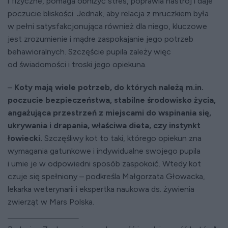
i fizyczne, pomaga obniżyć stres, poprawia nastrój i daje
poczucie bliskości. Jednak, aby relacja z mruczkiem była
w pełni satysfakcjonująca również dla niego, kluczowe
jest zrozumienie i mądre zaspokajanie jego potrzeb
behawioralnych. Szczęście pupila zależy więc
od świadomości i troski jego opiekuna.
–
Koty mają wiele potrzeb, do których należą m.in.
poczucie bezpieczeństwa, stabilne środowisko życia,
angażująca przestrzeń z miejscami do wspinania się,
ukrywania i drapania, właściwa dieta, czy instynkt
łowiecki.
Szczęśliwy kot to taki, którego opiekun zna
wymagania gatunkowe i indywidualne swojego pupila
i umie je w odpowiedni sposób zaspokoić. Wtedy kot
czuje się spełniony – podkreśla Małgorzata Głowacka,
lekarka weterynarii i ekspertka naukowa ds. żywienia
zwierząt w Mars Polska.