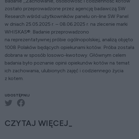
Badanie ,,Zachowanie, osobowość i codzienność kotów”
zostało przeprowadzone przez agencję badawczą SW
Research wśród użytkowników panelu on-line SW Panel
w dniach 25.05.2025 r. – 08.06.2025 r. na zlecenie marki
WHISKAS®. Badanie przeprowadzono
na reprezentatywnej próbie ogólnopolskiej, analizą objęto
1008 Polaków będących opiekunami kotów. Próba została
dobrana w sposób losowo-kwotowy. Głównym celem
badania było poznanie opinii opiekunów kotów na temat
ich zachowania, ulubionych zajęć i codziennego życia
z kotem.
UDOSTĘPNIJ
CZYTAJ WIĘCEJ