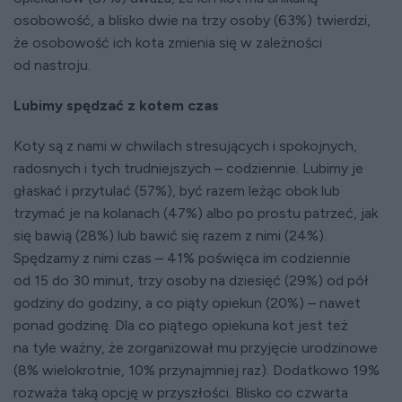
osobowość, a blisko dwie na trzy osoby (63%) twierdzi,
że osobowość ich kota zmienia się w zależności
od nastroju.
Lubimy spędzać z kotem czas
Koty są z nami w chwilach stresujących i spokojnych,
radosnych i tych trudniejszych – codziennie. Lubimy je
głaskać i przytulać (57%), być razem leżąc obok lub
trzymać je na kolanach (47%) albo po prostu patrzeć, jak
się bawią (28%) lub bawić się razem z nimi (24%).
Spędzamy z nimi czas – 41% poświęca im codziennie
od 15 do 30 minut, trzy osoby na dziesięć (29%) od pół
godziny do godziny, a co piąty opiekun (20%) – nawet
ponad godzinę. Dla co piątego opiekuna kot jest też
na tyle ważny, że zorganizował mu przyjęcie urodzinowe
(8% wielokrotnie, 10% przynajmniej raz). Dodatkowo 19%
rozważa taką opcję w przyszłości. Blisko co czwarta