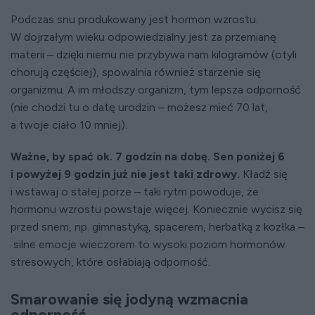
Podczas snu produkowany jest hormon wzrostu.
W dojrzałym wieku odpowiedzialny jest za przemianę
materii – dzięki niemu nie przybywa nam kilogramów (otyli
chorują częściej), spowalnia również starzenie się
organizmu. A im młodszy organizm, tym lepsza odporność
(nie chodzi tu o datę urodzin – możesz mieć 70 lat,
a twoje ciało 10 mniej).
Ważne, by spać ok. 7 godzin na dobę. Sen poniżej 6
i powyżej 9 godzin już nie jest taki zdrowy.
Kładź się
i wstawaj o stałej porze – taki rytm powoduje, że
hormonu wzrostu powstaje więcej. Koniecznie wycisz się
przed snem, np. gimnastyką, spacerem, herbatką z kozłka –
silne emocje wieczorem to wysoki poziom hormonów
stresowych, które osłabiają odporność.
Smarowanie się jodyną wzmacnia
odporność