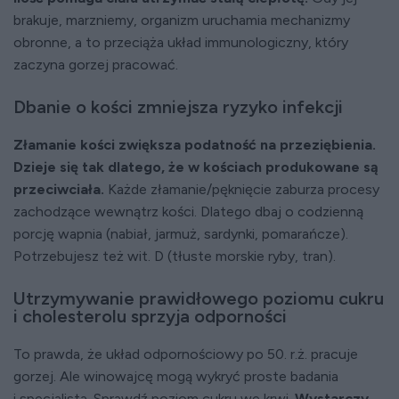
brakuje, marzniemy, organizm uruchamia mechanizmy
obronne, a to przeciąża układ immunologiczny, który
zaczyna gorzej pracować.
Dbanie o kości zmniejsza ryzyko infekcji
Złamanie kości zwiększa podatność na przeziębienia.
Dzieje się tak dlatego, że w kościach produkowane są
przeciwciała.
Każde złamanie/pęknięcie zaburza procesy
zachodzące wewnątrz kości. Dlatego dbaj o codzienną
porcję wapnia (nabiał, jarmuż, sardynki, pomarańcze).
Potrzebujesz też wit. D (tłuste morskie ryby, tran).
Utrzymywanie prawidłowego poziomu cukru
i cholesterolu sprzyja odporności
To prawda, że układ odpornościowy po 50. r.ż. pracuje
gorzej. Ale winowajcę mogą wykryć proste badania
i specjalista. Sprawdź poziom cukru we krwi.
Wystarczy,