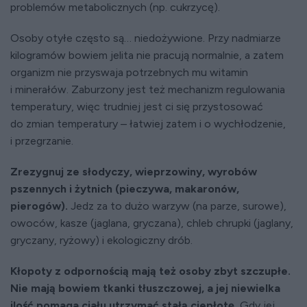
problemów metabolicznych (np. cukrzycę).
Osoby otyłe często są… niedożywione. Przy nadmiarze
kilogramów bowiem jelita nie pracują normalnie, a zatem
organizm nie przyswaja potrzebnych mu witamin
i minerałów. Zaburzony jest też mechanizm regulowania
temperatury, więc trudniej jest ci się przystosować
do zmian temperatury – łatwiej zatem i o wychłodzenie,
i przegrzanie.
Zrezygnuj ze słodyczy, wieprzowiny, wyrobów
pszennych i żytnich (pieczywa, makaronów,
pierogów).
Jedz za to dużo warzyw (na parze, surowe),
owoców, kasze (jaglana, gryczana), chleb chrupki (jaglany,
gryczany, ryżowy) i ekologiczny drób.
Kłopoty z odpornością mają też osoby zbyt szczupłe.
Nie mają bowiem tkanki tłuszczowej, a jej niewielka
ilość pomaga ciału utrzymać stałą ciepłotę.
Gdy jej