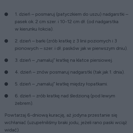
1. dzień – posmaruj (patyczkiem do uszu) nadgarstki –
pasek ok. 2 cm szer. i 10-12 cm dł. (od nadgarstka
w kierunku łokcia).
2. dzień – barki (zrób kratkę z 3 linii poziomych i 3
pionowych – szer. i dł. pasków jak w pierwszym dniu).
3. dzień – „namaluj” kratkę na klatce piersiowej.
4. dzień – znów posmaruj nadgarstki (tak jak 1. dnia).
5. dzień – „namaluj” kratkę między łopatkami.
6. dzień – zrób kratkę nad śledzioną (pod lewym
żebrem).
Powtarzaj 6-dniową kurację, aż jodyna przestanie się
wchłaniać (uzupełniliśmy braki jodu, jeżeli rano paski wciąż
widać).