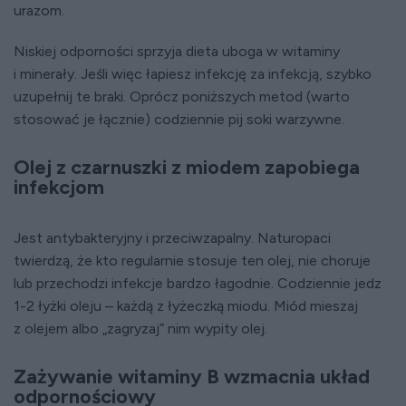
urazom.
Niskiej odporności sprzyja dieta uboga w witaminy
i minerały. Jeśli więc łapiesz infekcję za infekcją, szybko
uzupełnij te braki. Oprócz poniższych metod (warto
stosować je łącznie) codziennie pij soki warzywne.
Olej z czarnuszki z miodem zapobiega
infekcjom
Jest antybakteryjny i przeciwzapalny. Naturopaci
twierdzą, że kto regularnie stosuje ten olej, nie choruje
lub przechodzi infekcje bardzo łagodnie. Codziennie jedz
1-2 łyżki oleju – każdą z łyżeczką miodu. Miód mieszaj
z olejem albo „zagryzaj” nim wypity olej.
Zażywanie witaminy B wzmacnia układ
odpornościowy