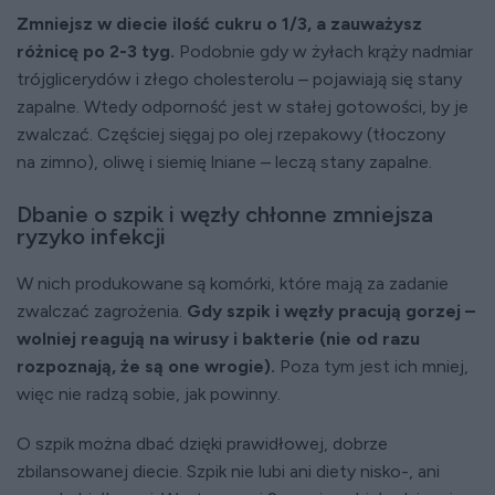
Zmniejsz w diecie ilość cukru o 1/3, a zauważysz
różnicę po 2-3 tyg.
Podobnie gdy w żyłach krąży nadmiar
trójglicerydów i złego cholesterolu – pojawiają się stany
zapalne. Wtedy odporność jest w stałej gotowości, by je
zwalczać. Częściej sięgaj po olej rzepakowy (tłoczony
na zimno), oliwę i siemię lniane – leczą stany zapalne.
Dbanie o szpik i węzły chłonne zmniejsza
ryzyko infekcji
W nich produkowane są komórki, które mają za zadanie
zwalczać zagrożenia.
Gdy szpik i węzły pracują gorzej –
wolniej reagują na wirusy i bakterie (nie od razu
rozpoznają, że są one wrogie).
Poza tym jest ich mniej,
więc nie radzą sobie, jak powinny.
O szpik można dbać dzięki prawidłowej, dobrze
zbilansowanej diecie. Szpik nie lubi ani diety nisko-, ani