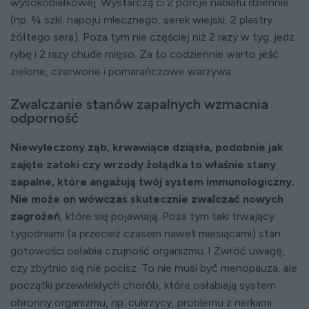
wysokobiałkowej. Wystarczą ci 2 porcje nabiału dziennie
(np. ¾ szkl. napoju mlecznego, serek wiejski, 2 plastry
żółtego sera). Poza tym nie częściej niż 2 razy w tyg. jedz
rybę i 2 razy chude mięso. Za to codziennie warto jeść
zielone, czerwone i pomarańczowe warzywa.
Zwalczanie stanów zapalnych wzmacnia
odporność
Niewyleczony ząb, krwawiące dziąsła, podobnie jak
zajęte zatoki czy wrzody żołądka to właśnie stany
zapalne, które angażują twój system immunologiczny.
Nie może on wówczas skutecznie zwalczać nowych
zagrożeń
, które się pojawiają. Poza tym taki trwający
tygodniami (a przecież czasem nawet miesiącami) stan
gotowości osłabia czujność organizmu. l Zwróć uwagę,
czy zbytnio się nie pocisz. To nie musi być menopauza, ale
początki przewlekłych chorób, które osłabiają system
obronny organizmu, np. cukrzycy, problemu z nerkami