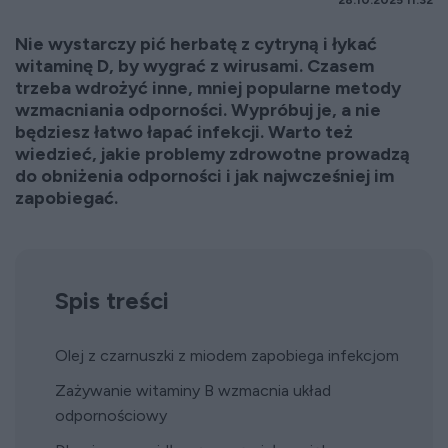
28.10.2025 11:32
Nie wystarczy pić herbatę z cytryną i łykać
witaminę D, by wygrać z wirusami. Czasem
trzeba wdrożyć inne, mniej popularne metody
wzmacniania odporności. Wypróbuj je, a nie
będziesz łatwo łapać infekcji. Warto też
wiedzieć, jakie problemy zdrowotne prowadzą
do obniżenia odporności i jak najwcześniej im
zapobiegać.
Spis treści
Olej z czarnuszki z miodem zapobiega infekcjom
Zażywanie witaminy B wzmacnia układ
odpornościowy