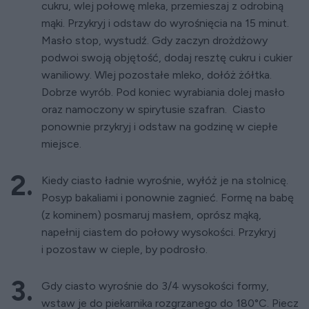
cukru, wlej połowę mleka, przemieszaj z odrobiną
mąki. Przykryj i odstaw do wyrośnięcia na 15 minut.
Masło stop, wystudź. Gdy zaczyn drożdżowy
podwoi swoją objętość, dodaj resztę cukru i cukier
waniliowy. Wlej pozostałe mleko, dołóż żółtka.
Dobrze wyrób. Pod koniec wyrabiania dolej masło
oraz namoczony w spirytusie szafran. Ciasto
ponownie przykryj i odstaw na godzinę w ciepłe
miejsce.
Kiedy ciasto ładnie wyrośnie, wyłóż je na stolnicę.
Posyp bakaliami i ponownie zagnieć. Formę na babę
(z kominem) posmaruj masłem, oprósz mąką,
napełnij ciastem do połowy wysokości. Przykryj
i pozostaw w cieple, by podrosło.
Gdy ciasto wyrośnie do 3/4 wysokości formy,
wstaw je do piekarnika rozgrzanego do 180°C. Piecz