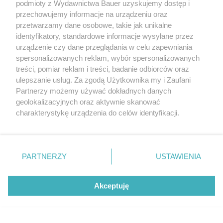
podmioty z Wydawnictwa Bauer uzyskujemy dostęp i
przechowujemy informacje na urządzeniu oraz
przetwarzamy dane osobowe, takie jak unikalne
identyfikatory, standardowe informacje wysyłane przez
urządzenie czy dane przeglądania w celu zapewniania
spersonalizowanych reklam, wybór spersonalizowanych
ŚWIĄTECZNY STÓŁ
treści, pomiar reklam i treści, badanie odbiorców oraz
Lekka i zdrowa Wielkanoc? To możliwe! Jakie
ulepszanie usług. Za zgodą Użytkownika my i Zaufani
właściwości zdrowotne mają żurek, babka
Partnerzy możemy używać dokładnych danych
drożdżowa i chrzan?
geolokalizacyjnych oraz aktywnie skanować
charakterystykę urządzenia do celów identyfikacji.
Ponieważ cenimy Twoją prywatność, prosimy o zgodę na
korzystanie z tych technologii poprzez kliknięcie
„Akceptuję”. Zgoda jest dobrowolna i zawsze możesz ją
KONTAKT
REKLAMA
REDAKCJA
zmienić/wycofać klikając przycisk ustawień prywatności
PARTNERZY
USTAWIENIA
znajdujący się w lewym dolnym rogu strony
. Niektóre
REGULAMIN SERWISU
POLITYKA PRYWATNOŚCI
rodzaje przetwarzania danych nie wymagają zgody
Akceptuję
MAPA SERWISU
użytkownika, ale masz prawo sprzeciwić się takiemu
przetwarzaniu. Preferencje będą miały zastosowanie tylko
na tej witrynie.