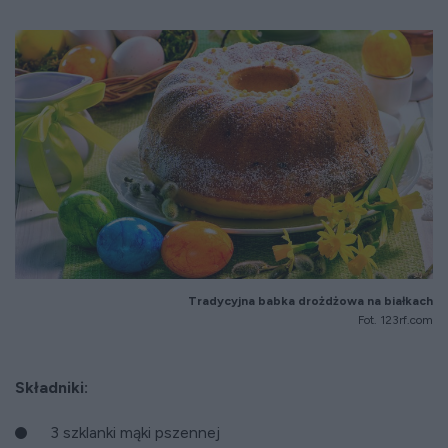
Tradycyjna babka drożdżowa na białkach
Fot. 123rf.com
Składniki:
3 szklanki mąki pszennej