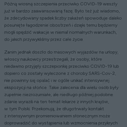
Późną wiosną szczepienia przeciwko COVID-19 weszły
już w bardzo zaawansowaną fazę. Było też już wiadomo,
że zdecydowany spadek liczby zakażeń spowoduje daleko
posunięte łagodzenie obostrzeń i dzięki temu będziemy
mogli spędzić wakacje w niemal normalnych warunkach,
do jakich przywykliśmy przez całe życie.
Zanim jednak doszło do masowych wyjazdów na urlopy,
włoscy naukowcy przestrzegali, że osoby, które
niedawno przyjęły szczepionkę przeciwko COVID-19 lub
dopiero co zostały wyleczone z choroby SARS-Cov-2,
nie powinny się opalać i w ogóle unikać intensywnej
ekspozycji na słońce. Takie zalecenia dla wielu osób były
zupełnie niezrozumiałe, ale niedługo później podobne
zdanie wyrazili na ten temat lekarze z innych krajów,
w tym Polski. Przekonują, że długotrwały kontakt
z intensywnym promieniowaniem słonecznym może
doprowadzić do wystąpienia lub wzmocnienia przykrych