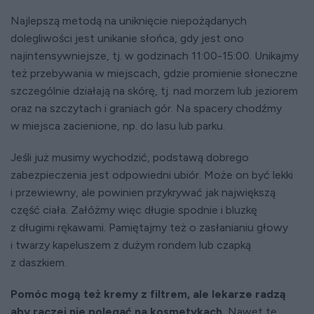
Najlepszą metodą na uniknięcie niepożądanych
dolegliwości jest unikanie słońca, gdy jest ono
najintensywniejsze, tj. w godzinach 11:00-15:00. Unikajmy
też przebywania w miejscach, gdzie promienie słoneczne
szczególnie działają na skórę, tj. nad morzem lub jeziorem
oraz na szczytach i graniach gór. Na spacery chodźmy
w miejsca zacienione, np. do lasu lub parku.
Jeśli już musimy wychodzić, podstawą dobrego
zabezpieczenia jest odpowiedni ubiór. Może on być lekki
i przewiewny, ale powinien przykrywać jak największą
część ciała. Załóżmy więc długie spodnie i bluzkę
z długimi rękawami. Pamiętajmy też o zasłanianiu głowy
i twarzy kapeluszem z dużym rondem lub czapką
z daszkiem.
Pomóc mogą też kremy z filtrem, ale lekarze radzą
aby raczej nie polegać na kosmetykach.
Nawet te