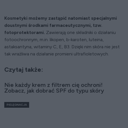
Kosmetyki możemy zastąpić natomiast specjalnymi
doustnymi środkami farmaceutycznymi, tzw.
fotoprotektorami.
Zawierają one składniki o działaniu
fotoochronnym, m.in. likopen, b-karoten, luteina,
astaksantyna, witaminy C, E, B3. Dzięki nim skóra nie jest
tak wrażliwa na działanie promieni ultrafioletowych.
Czytaj także:
Nie każdy krem z filtrem cię ochroni!
Zobacz, jak dobrać SPF do typu skóry
PIELĘGNACJA