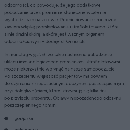
odporności, co powoduje, że jego dodatkowe
pobudzanie przez promienie słoneczne wcale nie
wychodzi nam na zdrowie. Promieniowanie słoneczne
zawiera wiązkę promieniowania ultrafioletowego, które
silnie drażni skórę, a skóra jest ważnym organem
odpornościowym
–
dodaje dr Grzesiuk.
Immunolog wyjaśnił, że takie nadmierne pobudzenie
układu immunologicznego promieniami ultrafioletowymi
może niekorzystnie wpłynąć na nasze samopoczucie.
Po szczepieniu większość pacjentów ma bowiem
do czynienia z niepożądanym odczynem poszczepiennym,
czyli dolegliwościami, które utrzymują się kilka dni
po przyjęciu preparatu, Objawy niepożądanego odczynu
poszczepiennego tom.in:
gorączka,
bóle głowy,