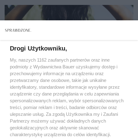
Drogi Użytkowniku,
My, naszych 1162 zaufanych partnerów oraz inne
podmioty z Wydawnictwa Bauer uzyskujemy dostęp i
przechowujemy informacje na urządzeniu oraz
przetwarzamy dane osobowe, takie jak unikalne
identyfikatory, standardowe informacje wysyłane przez
urządzenie czy dane przeglądania w celu zapewniania
spersonalizowanych reklam, wybór spersonalizowanych
treści, pomiar reklam i treści, badanie odbiorców oraz
DOBRA FORMA
ulepszanie usług. Za zgodą Użytkownika my i Zaufani
Jak zadbać o zdrowie podczas fali upałów? 8
Partnerzy możemy używać dokładnych danych
ważnych zasad
geolokalizacyjnych oraz aktywnie skanować
charakterystykę urządzenia do celów identyfikacji.