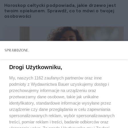
Horoskop celtycki podpowiada, jakie drzewo jest
twoim opiekunem. Sprawdź, co to mówi o twojej
osobowości
Drogi Użytkowniku,
My, naszych 1162 zaufanych partnerów oraz inne
podmioty z Wydawnictwa Bauer uzyskujemy dostęp i
przechowujemy informacje na urządzeniu oraz
przetwarzamy dane osobowe, takie jak unikalne
identyfikatory, standardowe informacje wysyłane przez
urządzenie czy dane przeglądania w celu zapewniania
spersonalizowanych reklam, wybór spersonalizowanych
treści, pomiar reklam i treści, badanie odbiorców oraz
HOROSKOP
ulepszanie usług. Za zgodą Użytkownika my i Zaufani