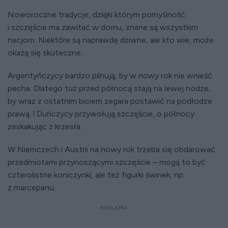
Noworoczne tradycje, dzięki którym pomyślność
i szczęście ma zawitać w domu, znane są wszystkim
nacjom. Niektóre są naprawdę dziwne, ale kto wie, może
okażą się skuteczne.
Argentyńczycy bardzo pilnują, by w nowy rok nie wnieść
pecha. Dlatego tuż przed północą stają na lewej nodze,
by wraz z ostatnim biciem zegara postawić na podłodze
prawą. l Duńczycy przywołują szczęście, o północy
zeskakując z krzesła.
W Niemczech i Austrii na nowy rok trzeba się obdarować
przedmiotami przynoszącymi szczęście – mogą to być
czterolistne koniczynki, ale też figurki świnek, np.
z marcepanu.