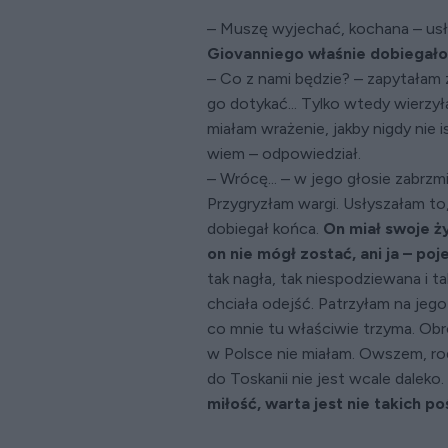
– Muszę wyjechać, kochana – usł
Giovanniego właśnie dobiegał
– Co z nami będzie? – zapytałam 
go dotykać... Tylko wtedy wierzyła
miałam wrażenie, jakby nigdy nie i
wiem – odpowiedział.
– Wrócę... – w jego głosie zabrz
Przygryzłam wargi. Usłyszałam to
dobiegał końca.
On miał swoje ży
on nie mógł zostać, ani ja – poj
tak nagła, tak niespodziewana i t
chciała odejść. Patrzyłam na jego
co mnie tu właściwie trzyma. Obr
w Polsce nie miałam. Owszem, ro
do Toskanii nie jest wcale daleko.
miłość, warta jest nie takich p