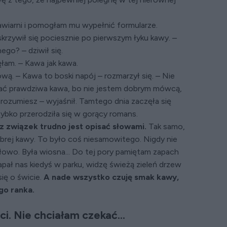
kawiarni i pomogłam mu wypełnić formularze.
krzywił się pociesznie po pierwszym łyku kawy. –
go? – dziwił się.
am. – Kawa jak kawa.
ową. – Kawa to boski napój – rozmarzył się. – Nie
ać prawdziwa kawa, bo nie jestem dobrym mówcą,
 zrozumiesz – wyjaśnił. Tamtego dnia zaczęła się
ybko przerodziła się w gorący romans.
asz związek trudno jest opisać słowami.
Tak samo,
brej kawy. To było coś niesamowitego. Nigdy nie
łowo. Była wiosna... Do tej pory pamiętam zapach
łapał nas kiedyś w parku, widzę świeżą zieleń drzew
się o świcie.
A nade wszystko czuję smak kawy,
go ranka.
i. Nie chciałam czekać...