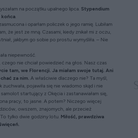
yszałam na początku upalnego lipca.
Stypendium
o końca
.
zasmucona i oparłam policzek o jego ramię. Lubiłam
m, że jest ze mną. Czasami, kiedy znikał mi z oczu,
stniał, jakbym go sobie po prostu wymyśliła. – Nie
miała niepewność.
, czego nie chciał powiedzieć na głos. Nasz czas
cie tam, we Florencji. Ja miałam swoje tutaj. Ani
echać za nim.
A właściwie dlaczego nie? Ta myśl,
ak zuchwała, pojawiła się nie wiadomo skąd i nie
 samolot startujący z Okęcia i zastanawiałam się,
ona pracy, to jasne. A potem? Niczego więcej
dziców, owszem, znajomych, ale przecież
 To tylko dwie godziny lotu.
Miłość, prawdziwa
oświęceń.