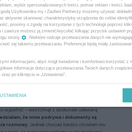
klam, wybór spersonalizowanych treści, pomiar reklam i treści, bad
roku.
Studiował na uniwersytecie we Florencji
 zgodą Użytkownika my i Zaufani Partnerzy możemy używać dokład
 nami kilka zajęć. Jego włoski z toskańskim
az aktywnie skanować charakterystykę urządzenia do celów identyfi
zystkie dziewczyny na roku nagle zapałały
ść, prosimy o zgodę na korzystanie z tych technologii poprzez klikn
 był przy tym szalenie czarujący. Już wtedy
a i zawsze możesz ją zmienić/wycofać klikając przycisk ustawień pr
zyzna nie może być prawdziwy.
ogu strony
. Niektóre rodzaje przetwarzania danych nie wymagaj
e dokumenty? – zatrzymał mnie któregoś dnia
iwić się takiemu przetwarzaniu. Preferencje będą miały zastosowanie
ąc plik papierów wyglądających na urzędowe.
szymi informacjami, abyś mógł świadomie i komfortowo korzystać z
wniejsze oczy na świecie – odparł bez
gółowe informacje dotyczące przetwarzania Twoich danych znajdzi
kich nie widziałem – dodał po chwili.
s
oraz po kliknięciu w „Ustawienia”.
 od pierwszego wejrzenia, prawda? – zażartowałam
iu roztapiał moje wątpliwości. – To prawda –
USTAWIENIA
wi o miłości? – na jego pełnych wargach zaigrał
ę to wypełnić – westchnął z doskonale udawaną
edziałam, że mnie podrywa i dokumenty są
cia rozmowy.
Jednak chociaż bardzo chciałam mu
ę z tego, że najpewniej polegnę w tej nierównej