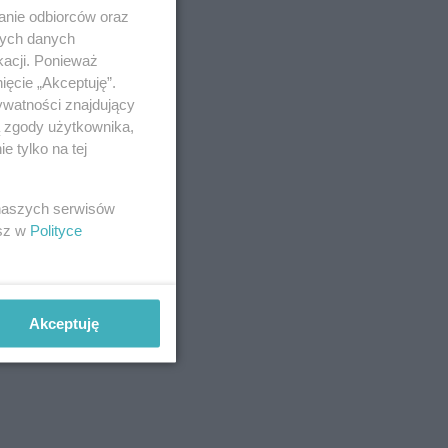
anie odbiorców oraz
nych danych
kacji. Ponieważ
ięcie „Akceptuję”.
ywatności znajdujący
ą zgody użytkownika,
 tylko na tej
 naszych serwisów
esz w
Polityce
Akceptuję