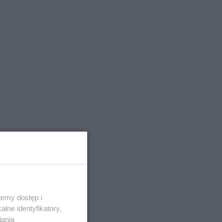
emy dostęp i
lne identyfikatory,
iania