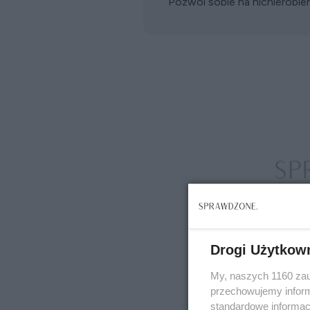
Pozwól sobie na nicnierobien
Drogi Użytkow
My, naszych 1160 zau
przechowujemy informa
standardowe informac