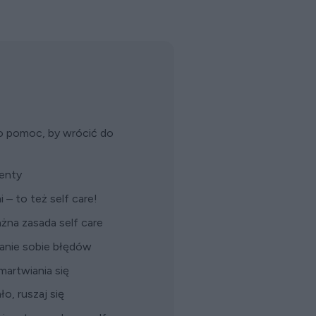
 o pomoc, by wrócić do
menty
 – to też self care!
żna zasada self care
zanie sobie błędów
martwiania się
o, ruszaj się