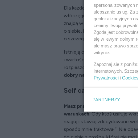
spersonalizowanych re
Dla każdego troszczenie się o sie
ulepszanie usług. Za
włóczęgi po górach, dla innych w
geolokalizacyjnych or
znajdą w czytaniu książek, inni z
cenimy Twoją prywatno
o siebie, kupując modne buty – dr
Zgoda jest dobrowoln
o szczegóły tu chodzi.
się w lewym dolnym r
ale masz prawo sprzec
Istnieją ogólne zasady, jak kiero
witrynie.
i wartościową osobą – kimś, kogo
Zapoznaj się z poniż
rozpieszcza.
Filozofia self care
internetowych. Szcze
dobry nastrój, spokój ducha i m
Prywatności
i
Cookie
Self care to stawianie g
PARTNERZY
Masz prawo to swojego emocjon
warunkach
. Gdy ktoś usiłuje wk
reaguj i stawiaj zdecydowane wet
sposób mnie traktował”. Nie obawi
do ciebie z prośbą, której nie m