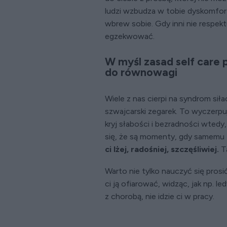
ludzi wzbudza w tobie dyskomfort
wbrew sobie. Gdy inni nie respekt
egzekwować.
W myśl zasad self care 
do równowagi
Wiele z nas cierpi na syndrom siłac
szwajcarski zegarek. To wyczerpuj
kryj słabości i bezradności wtedy
się, że są momenty, gdy samemu t
ci lżej, radośniej, szczęśliwiej.
Ta
Warto nie tylko nauczyć się prosi
ci ją ofiarować, widząc, jak np. l
z chorobą, nie idzie ci w pracy.