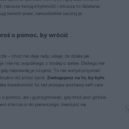
, narusza twoją intymność i zmusza to działania
ują twoich praw, samodzielnie zacznij je
proś o pomoc, by wrócić
zki – choć nie daje rady, udaje, że działa jak
e i nie nic wspólnego z troską o siebie. Dlatego nie
, gdy naprawdę je czujesz. To nie wstyd przyznać
rudno iść przez życie.
Zasługujesz na to, by było
ka świadomość to też przejaw postawy self care.
ć o pomoc, ale i ją przyjmować, gdy ktoś jest gotów
edwo starcza ci do pierwszego, mierzysz się