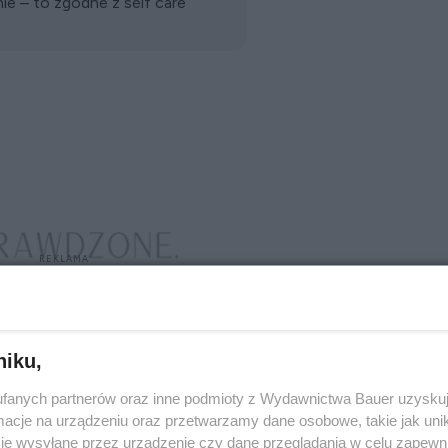
ie – to zgodne z self care
niku,
fanych partnerów oraz inne podmioty z Wydawnictwa Bauer uzyskuj
cje na urządzeniu oraz przetwarzamy dane osobowe, takie jak unika
je wysyłane przez urządzenie czy dane przeglądania w celu zapewn