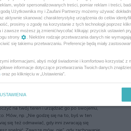
klam, wybór spersonalizowanych treści, pomiar reklam i treści, bad
bie będzie czymś innym. Dla jednych to kilka dni
 zgodą Użytkownika my i Zaufani Partnerzy możemy używać dokład
ylegiwanie się na plaży. Niektórzy przyjemność
az aktywnie skanować charakterystykę urządzenia do celów identyfi
afundują sobie serialowy maraton. Ktoś zadba
ść, prosimy o zgodę na korzystanie z tych technologii poprzez klikn
ugi wybierze zabiegi spa we własnej łazience. Nie
a i zawsze możesz ją zmienić/wycofać klikając przycisk ustawień pr
ogu strony
. Niektóre rodzaje przetwarzania danych nie wymagaj
iwić się takiemu przetwarzaniu. Preferencje będą miały zastosowanie
wać swoim życiem, by czuć się dla siebie ważną
 się szanuje, spełnia potrzeby, a czasem
szymi informacjami, abyś mógł świadomie i komfortowo korzystać z
 zachęca, by samodzielnie troszczyć się o swój
gółowe informacje dotyczące przetwarzania Twoich danych znajdzi
ieć życzliwy stosunek do siebie.
s
oraz po kliknięciu w „Ustawienia”.
ranic
USTAWIENIA
alnego terytorium i życia na własnych
roczyć na twój teren i urządzać go po swojemu,
o. Mów, np. „Nie godzę się na to, byś w ten
aj się też odmawiać, gdy inni zwracają się
ożesz spełnić. Zawsze mów „nie”, gdy zachowanie