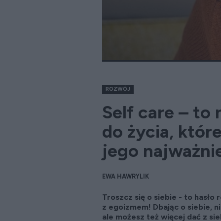
ROZWÓJ
Self care – to
do życia, któr
jego najważni
EWA HAWRYLIK
Troszcz się o siebie - to hasło 
z egoizmem! Dbając o siebie, nie
ale możesz też więcej dać z sie