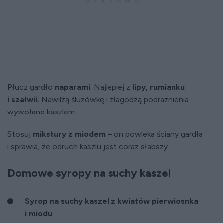
Płucz gardło
naparami
. Najlepiej z
lipy, rumianku
i szałwii.
Nawilżą śluzówkę i złagodzą podrażnienia
wywołane kaszlem.
Stosuj
mikstury z miodem
– on powleka ściany gardła
i sprawia, że odruch kaszlu jest coraz słabszy.
Domowe syropy na suchy kaszel
Syrop na suchy kaszel z kwiatów pierwiosnka
i miodu