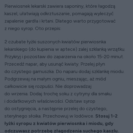
Pierwiosnek lekarski zawiera saponiny, które łagodzą
kaszel, ułatwiają odkrztuszanie, pomagają wyleczyć
zapalenie gardła i krtani. Dlatego warto przygotować
z niego syrop. Oto przepis:
2 czubate łyżki suszonych kwiatów pierwiosnka
lekarskiego (do kupienia w aptece) zalej szklanką wrzątku.
Przykryj i pozostaw do zaparzenia na około 15-20 minut.
Przecedź napar, aby usunąć kwiaty. Przelej płyn
do czystego garnuszka. Do naparu dodaj szklankę miodu.
Podgrzewaj na małym ogniu, mieszając, aż miód
całkowicie się rozpuści. Nie doprowadzaj
do wrzenia. Dodaj trochę soku z cytryny dla smaku
i dodatkowych właściwości. Odstaw syrop
do ostygnięcia, a następnie przelej do czystego,
sterylnego słoika. Przechowuj w lodówce.
Stosuj 1-2
łyżki syropu z kwiatów pierwiosnka i miodu, gdy
odczuwasz potrzebę złagodzenia suchego kaszlu.