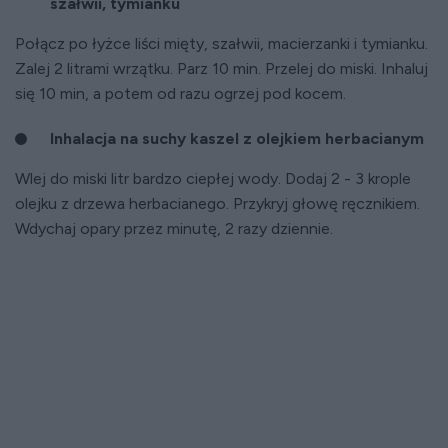
szałwii, tymianku
Połącz po łyżce liści mięty, szałwii, macierzanki i tymianku.
Zalej 2 litrami wrzątku. Parz 10 min. Przelej do miski. Inhaluj
się 10 min, a potem od razu ogrzej pod kocem.
Inhalacja na suchy kaszel
z olejkiem herbacianym
Wlej do miski litr bardzo ciepłej wody. Dodaj 2 - 3 krople
olejku z drzewa herbacianego. Przykryj głowę ręcznikiem.
Wdychaj opary przez minutę, 2 razy dziennie.