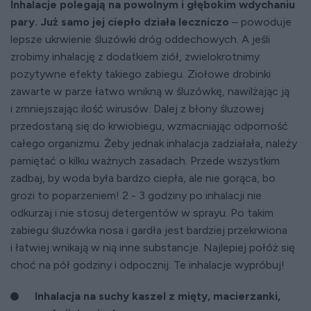
Inhalacje polegają na powolnym i głębokim wdychaniu
pary. Już samo jej ciepło działa leczniczo
– powoduje
lepsze ukrwienie śluzówki dróg oddechowych. A jeśli
zrobimy inhalację z dodatkiem ziół, zwielokrotnimy
pozytywne efekty takiego zabiegu. Ziołowe drobinki
zawarte w parze łatwo wnikną w śluzówkę, nawilżając ją
i zmniejszając ilość wirusów. Dalej z błony śluzowej
przedostaną się do krwiobiegu, wzmacniając odporność
całego organizmu. Żeby jednak inhalacja zadziałała, należy
pamiętać o kilku ważnych zasadach. Przede wszystkim
zadbaj, by woda była bardzo ciepła, ale nie gorąca, bo
grozi to poparzeniem! 2 - 3 godziny po inhalacji nie
odkurzaj i nie stosuj detergentów w sprayu. Po takim
zabiegu śluzówka nosa i gardła jest bardziej przekrwiona
i łatwiej wnikają w nią inne substancje. Najlepiej połóż się
choć na pół godziny i odpocznij. Te inhalacje wypróbuj!
Inhalacja na suchy kaszel z mięty, macierzanki,