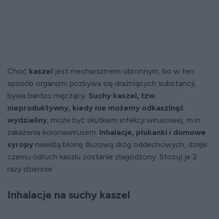
Choć
kaszel
jest mechanizmem obronnym, bo w ten
sposób organizm pozbywa się drażniących substancji,
bywa bardzo męczący.
Suchy kaszel, tzw.
nieproduktywny, kiedy nie możemy odkaszlnąć
wydzieliny,
może być skutkiem infekcji wirusowej, m.in.
zakażenia koronawirusem.
Inhalacje, płukanki i domowe
syropy
nawilżą błonę śluzową dróg oddechowych, dzięki
czemu odruch kaszlu zostanie złagodzony. Stosuj je 2
razy dziennie.
Inhalacje na suchy kaszel