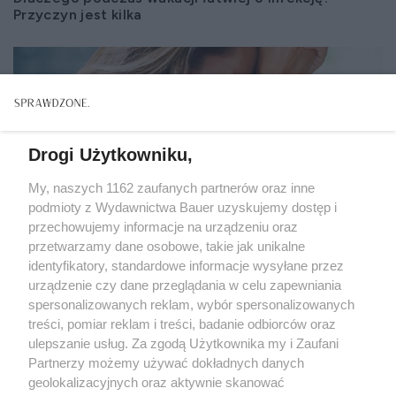
Przyczyn jest kilka
Drogi Użytkowniku,
My, naszych 1162 zaufanych partnerów oraz inne
podmioty z Wydawnictwa Bauer uzyskujemy dostęp i
przechowujemy informacje na urządzeniu oraz
przetwarzamy dane osobowe, takie jak unikalne
identyfikatory, standardowe informacje wysyłane przez
urządzenie czy dane przeglądania w celu zapewniania
spersonalizowanych reklam, wybór spersonalizowanych
treści, pomiar reklam i treści, badanie odbiorców oraz
ulepszanie usług. Za zgodą Użytkownika my i Zaufani
DOMOWE KURACJE
Partnerzy możemy używać dokładnych danych
Jak zapobiegać bólom głowy podczas upałów?
geolokalizacyjnych oraz aktywnie skanować