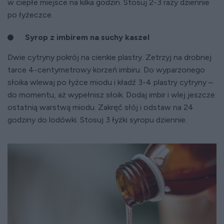
w ciepłe miejsce na kilka godzin. Stosuj 2-3 razy dziennie
po łyżeczce.
Syrop z imbirem na suchy kaszel
Dwie cytryny pokrój na cienkie plastry. Zetrzyj na drobnej
tarce 4-centymetrowy korzeń imbiru. Do wyparzonego
słoika wlewaj po łyżce miodu i kładź 3-4 plastry cytryny –
do momentu, aż wypełnisz słoik. Dodaj imbir i wlej jeszcze
ostatnią warstwą miodu. Zakręć słój i odstaw na 24
godziny do lodówki. Stosuj 3 łyżki syropu dziennie.