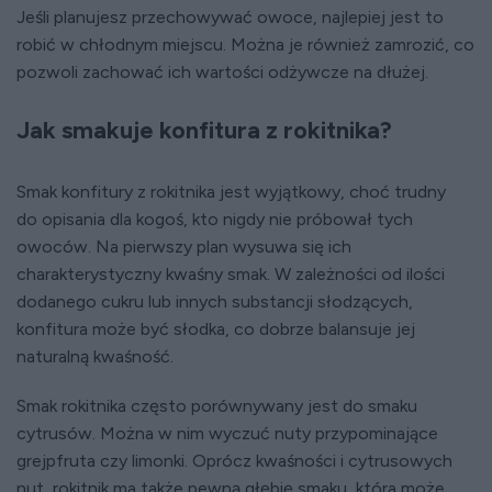
Jeśli planujesz przechowywać owoce, najlepiej jest to
robić w chłodnym miejscu. Można je również zamrozić, co
pozwoli zachować ich wartości odżywcze na dłużej.
Jak smakuje konfitura z rokitnika?
Smak konfitury z rokitnika jest wyjątkowy, choć trudny
do opisania dla kogoś, kto nigdy nie próbował tych
owoców. Na pierwszy plan wysuwa się ich
charakterystyczny kwaśny smak. W zależności od ilości
dodanego cukru lub innych substancji słodzących,
konfitura może być słodka, co dobrze balansuje jej
naturalną kwaśność.
Smak rokitnika często porównywany jest do smaku
cytrusów. Można w nim wyczuć nuty przypominające
grejpfruta czy limonki. Oprócz kwaśności i cytrusowych
nut, rokitnik ma także pewną głębię smaku, która może