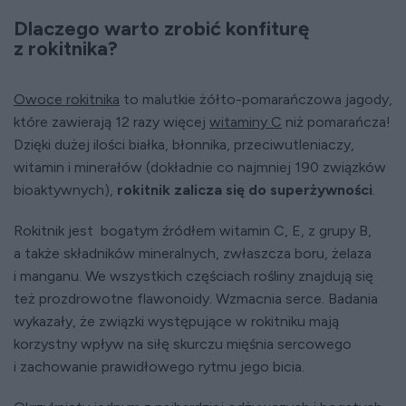
Dlaczego warto zrobić konfiturę
z rokitnika?
Owoce rokitnika
to malutkie żółto-pomarańczowa jagody,
które zawierają 12 razy więcej
witaminy C
niż pomarańcza!
Dzięki dużej ilości białka, błonnika, przeciwutleniaczy,
witamin i minerałów (dokładnie co najmniej 190 związków
bioaktywnych),
rokitnik zalicza się do superżywności
.
Rokitnik jest bogatym źródłem witamin C, E, z grupy B,
a także składników mineralnych, zwłaszcza boru, żelaza
i manganu. We wszystkich częściach rośliny znajdują się
też prozdrowotne flawonoidy. Wzmacnia serce. Badania
wykazały, że związki występujące w rokitniku mają
korzystny wpływ na siłę skurczu mięśnia sercowego
i zachowanie prawidłowego rytmu jego bicia.