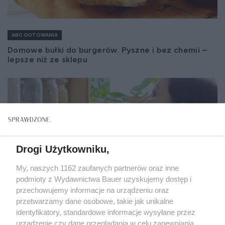
ABC GOTOWANIA
Domowe bułki do burgerów. Pyszne i bez chemii –
lepsze niż ze sklepu
Drogi Użytkowniku,
My, naszych 1162 zaufanych partnerów oraz inne
podmioty z Wydawnictwa Bauer uzyskujemy dostęp i
przechowujemy informacje na urządzeniu oraz
przetwarzamy dane osobowe, takie jak unikalne
identyfikatory, standardowe informacje wysyłane przez
urządzenie czy dane przeglądania w celu zapewniania