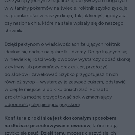
Okrzyknięty jednym z najbardziej odżywczych i bogatych
w witaminy pokarmów na świecie, rokitnik szybko zyskuje
na popularności w naszym kraju, tak jak kiedyś jagody acai
czy nasiona chia, które na stałe wpisały się do naszego
słownika.
Dzięki pektynom o właściwościach żelujących rokitnik
idealnie się nadaje na galaretki i dżemy. Do gotujących się
w niewielkiej ilości wody owoców wystarczy dodać skórkę
z cytryny lub pomarańczy oraz cukier, przełożyć
do słoików i zawekować. Szybko przygotujesz z nich
również syrop – wystarczy je zasypać cukrem, odstawić
w ciepłe miejsce, a po kilku dniach zlać. Ponadto
z rokitnika można przygotować
sok wzmacniający
odporność
i
olej pielęgnujący skórę
.
Konfitura z rokitnika jest doskonałym sposobem
na dłuższe przechowywanie owoców
, które mogą
szybko się psuć. Dzięki temu możesz cieszyć się ich