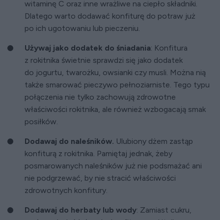
witaminę C oraz inne wrażliwe na ciepło składniki.
Dlatego warto dodawać konfiturę do potraw już
po ich ugotowaniu lub pieczeniu.
Używaj jako dodatek do śniadania
: Konfitura
z rokitnika świetnie sprawdzi się jako dodatek
do jogurtu, twarożku, owsianki czy musli. Można nią
także smarować pieczywo pełnoziarniste. Tego typu
połączenia nie tylko zachowują zdrowotne
właściwości rokitnika, ale również wzbogacają smak
posiłków.
Dodawaj do naleśników.
Ulubiony dżem zastąp
konfiturą z rokitnika. Pamiętaj jednak, żeby
posmarowanych naleśników już nie podsmażać ani
nie podgrzewać, by nie stracić właściwości
zdrowotnych konfitury.
Dodawaj do herbaty lub wody
: Zamiast cukru,