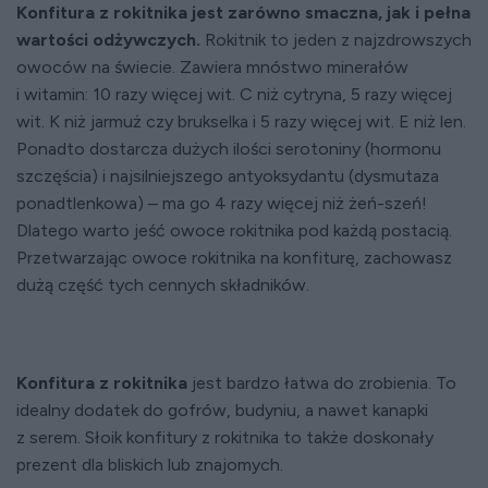
Konfitura z rokitnika jest zarówno smaczna, jak i pełna
wartości odżywczych.
Rokitnik to jeden z najzdrowszych
owoców na świecie. Zawiera mnóstwo minerałów
i witamin: 10 razy więcej wit. C niż cytryna, 5 razy więcej
wit. K niż jarmuż czy brukselka i 5 razy więcej wit. E niż len.
Ponadto dostarcza dużych ilości serotoniny (hormonu
szczęścia) i najsilniejszego antyoksydantu (dysmutaza
ponadtlenkowa) – ma go 4 razy więcej niż żeń-szeń!
Dlatego warto jeść owoce rokitnika pod każdą postacią.
Przetwarzając owoce rokitnika na konfiturę, zachowasz
dużą część tych cennych składników.
Konfitura z rokitnika
jest bardzo łatwa do zrobienia. To
idealny dodatek do gofrów, budyniu, a nawet kanapki
z serem. Słoik konfitury z rokitnika to także doskonały
prezent dla bliskich lub znajomych.