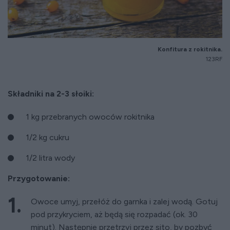
Konfitura z rokitnika.
123RF
Składniki na 2-3 słoiki:
1 kg przebranych owoców rokitnika
1/2 kg cukru
1/2 litra wody
Przygotowanie:
Owoce umyj, przełóż do garnka i zalej wodą. Gotuj
pod przykryciem, aż będą się rozpadać (ok. 30
minut). Następnie przetrzyj przez sito, by pozbyć