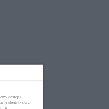
emy dostęp i
lne identyfikatory,
iania