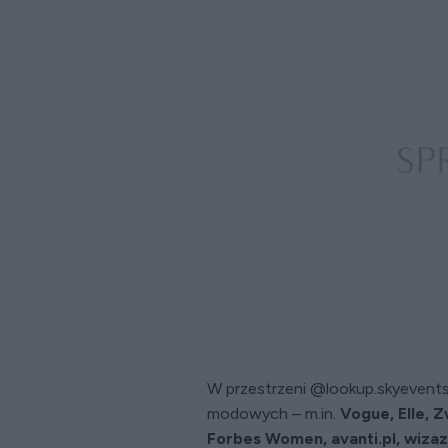
W przestrzeni @lookup.skyevents 
modowych – m.in.
Vogue, Elle, 
Forbes Women, avanti.pl, wizaz