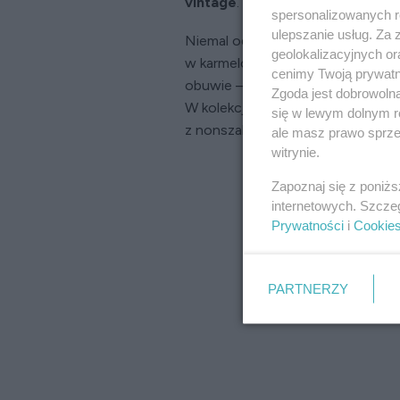
vintage
.
spersonalizowanych re
ulepszanie usług. Za
Niemal od pierwszego spojrzenia
geolokalizacyjnych or
w karmelowych i czekoladowych od
cenimy Twoją prywatno
obuwie – od mokasynów po botki 
Zgoda jest dobrowoln
W kolekcji męskiej szczególnie d
się w lewym dolnym r
z nonszalancją, oraz pikowaną sk
ale masz prawo sprzec
witrynie.
Zapoznaj się z poniż
internetowych. Szcze
Prywatności
i
Cookie
PARTNERZY