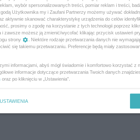
klam, wybór spersonalizowanych treści, pomiar reklam i treści, bad
 zgodą Użytkownika my i Zaufani Partnerzy możemy używać dokład
 uwagę przyciągały
torby z naturalnego zamszu
az aktywnie skanować charakterystykę urządzenia do celów identyfi
cieniach, shopperki hobo z włoskiej skóry,
ść, prosimy o zgodę na korzystanie z tych technologii poprzez klikn
i kozaki – oraz
akcesoria w
modny wężowy print
.
a i zawsze możesz ją zmienić/wycofać klikając przycisk ustawień pr
oceniono welurową marynarkę, łączącą klasykę
ogu strony
. Niektóre rodzaje przetwarzania danych nie wymagaj
órzaną kurtkę w oryginalnym bordowym odcieniu.
iwić się takiemu przetwarzaniu. Preferencje będą miały zastosowanie
szymi informacjami, abyś mógł świadomie i komfortowo korzystać z
gółowe informacje dotyczące przetwarzania Twoich danych znajdzi
s
oraz po kliknięciu w „Ustawienia”.
USTAWIENIA