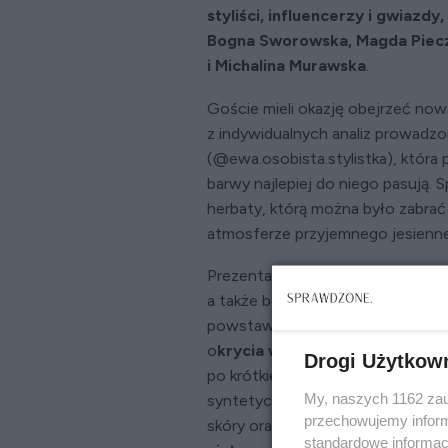
styliści, influencerzy i gwiazdy
Bogna Sworowska, Magda Piecz
i Michalina Murawska
.
Goście mieli okazję obejrzeć nową
z indywidualnych analiz prowadz
(@ewa.osobista.stylistka), która 
barwy najlepiej do niego pasują.
herbaty, którą można było zabrać 
atmosferze przyjemnego jesienn
Prezentacja kolekcji był też okazj
a także bezpośrednich
spotkań z
powstawania najciekawszych mode
o
krycia wierzchnie
przygotowane
Drogi Użytkow
po krótkie i długie płaszcze i
futr
My, naszych 1162 zau
syntetycznych. Goście podziwial
przechowujemy informa
skóry oraz nowoczesne wariacje
standardowe informac