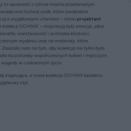
cji to opowieść o rytmie miasta przełamanym
ada ona historię osób, które swobodnie
ścią a wyjątkowymi chwilami
– mówi
projektant
r kolekcji OCHNIK. –
Inspiracją były emocje, jakie
 światła, warstwowość i potrzeba bliskości.
zesnym wydaniu oraz na materiały, które
 Zależało nam na tym, aby kolekcja nie tylko była
ała na potrzeby współczesnych kobiet i mężczyzn,
i wygody w codziennym życiu.
dę inspirująca, a nowa kolekcja OCHNIK każdemu
jątkowy styl.