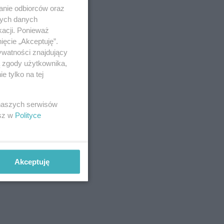
anie odbiorców oraz
nych danych
kacji. Ponieważ
ięcie „Akceptuję”.
ywatności znajdujący
ą zgody użytkownika,
 tylko na tej
 naszych serwisów
esz w
Polityce
Akceptuję