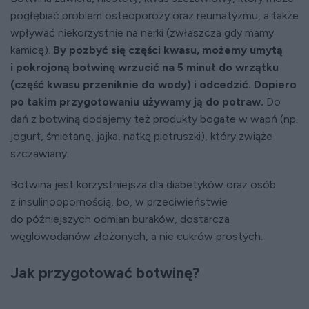
pogłębiać problem osteoporozy oraz reumatyzmu, a także
wpływać niekorzystnie na nerki (zwłaszcza gdy mamy
kamicę).
By pozbyć się części kwasu, możemy umytą
i pokrojoną botwinę wrzucić na 5 minut do wrzątku
(część kwasu przeniknie do wody) i odcedzić. Dopiero
po takim przygotowaniu używamy ją do potraw.
Do
dań z botwiną dodajemy też produkty bogate w wapń (np.
jogurt, śmietanę, jajka, natkę pietruszki), który zwiąże
szczawiany.
Botwina jest korzystniejsza dla diabetyków oraz osób
z insulinoopornością, bo, w przeciwieństwie
do późniejszych odmian buraków, dostarcza
węglowodanów złożonych, a nie cukrów prostych.
Jak przygotować botwinę?