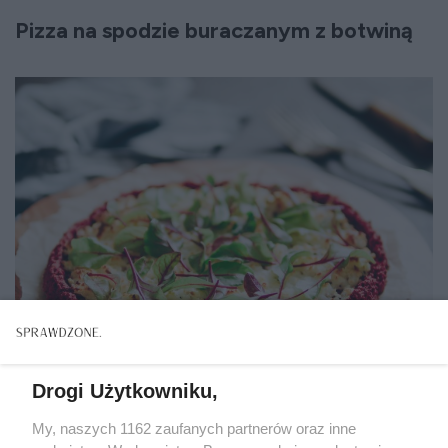
Pizza na spodzie buraczanym z botwiną
Drogi Użytkowniku,
Pizza na spodzie buraczanym z botwiną
My, naszych 1162 zaufanych partnerów oraz inne
Fot. 123rf.com