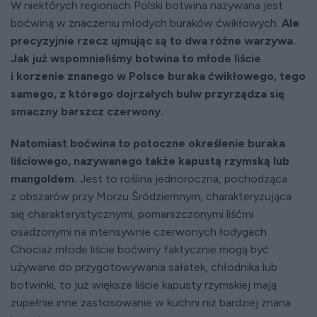
W niektórych regionach Polski botwina nazywana jest
boćwiną w znaczeniu młodych buraków ćwikłowych.
Ale
precyzyjnie rzecz ujmując są to dwa różne warzywa.
Jak już wspomnieliśmy botwina to młode liście
i korzenie znanego w Polsce buraka ćwikłowego, tego
samego, z którego dojrzałych bulw przyrządza się
smaczny barszcz czerwony.
Natomiast boćwina to potoczne określenie buraka
liściowego, nazywanego także kapustą rzymską lub
mangoldem.
Jest to roślina jednoroczna, pochodząca
z obszarów przy Morzu Śródziemnym, charakteryzująca
się charakterystycznymi, pomarszczonymi liśćmi
osadzonymi na intensywnie czerwonych łodygach.
Chociaż młode liście boćwiny faktycznie mogą być
używane do przygotowywania sałatek, chłodnika lub
botwinki, to już większe liście kapusty rzymskiej mają
zupełnie inne zastosowanie w kuchni niż bardziej znana