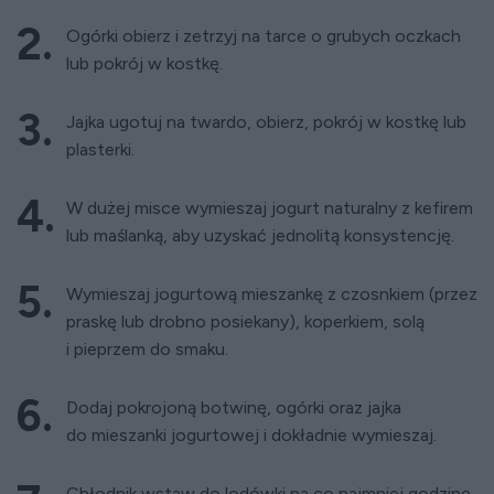
Ogórki obierz i zetrzyj na tarce o grubych oczkach
lub pokrój w kostkę.
Jajka ugotuj na twardo, obierz, pokrój w kostkę lub
plasterki.
W dużej misce wymieszaj jogurt naturalny z kefirem
lub maślanką, aby uzyskać jednolitą konsystencję.
Wymieszaj jogurtową mieszankę z czosnkiem (przez
praskę lub drobno posiekany), koperkiem, solą
i pieprzem do smaku.
Dodaj pokrojoną botwinę, ogórki oraz jajka
do mieszanki jogurtowej i dokładnie wymieszaj.
Chłodnik wstaw do lodówki na co najmniej godzinę,