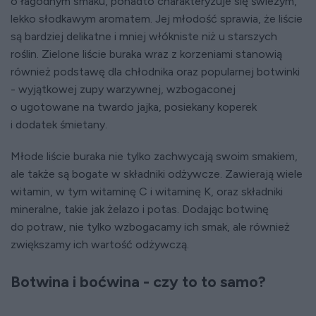
o łagodnym smaku, ponadto charakteryzuje się świeżym,
lekko słodkawym aromatem. Jej młodość sprawia, że liście
są bardziej delikatne i mniej włókniste niż u starszych
roślin. Zielone liście buraka wraz z korzeniami stanowią
również podstawę dla chłodnika oraz popularnej botwinki
- wyjątkowej zupy warzywnej, wzbogaconej
o ugotowane na twardo jajka, posiekany koperek
i dodatek śmietany.
Młode liście buraka nie tylko zachwycają swoim smakiem,
ale także są bogate w składniki odżywcze. Zawierają wiele
witamin, w tym witaminę C i witaminę K, oraz składniki
mineralne, takie jak żelazo i potas. Dodając botwinę
do potraw, nie tylko wzbogacamy ich smak, ale również
zwiększamy ich wartość odżywczą.
Botwina i boćwina - czy to to samo?