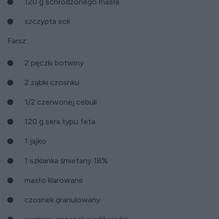
120 g schłodzonego masła
szczypta soli
Farsz:
2 pęczki botwiny
2 ząbki czosnku
1/2 czerwonej cebuli
120 g sera typu feta
1 jajko
1 szklanka śmietany 18%
masło klarowane
czosnek granulowany