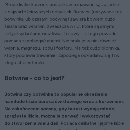
Młode listki i korzonki buraczków uznawane są za jedne
z najwartościowszych nowalijek. Botwina (nazywana też
botwinką lub czasami boćwiną) zawiera bowiem dużo
żelaza oraz witamin, zwłaszcza A i C, które są silnymi
antyoksydantami, oraz kwas foliowy – z tego powodu
pomaga zapobiegać anemii. Nie brakuje w niej również
wapnia, magnezu, sodu i fosforu. Ma też dużo błonnika,
który poprawia trawienie i zapobiega odkładaniu się tzw.
złego cholesterolu.
Botwina - co to jest?
Botwina czy botwinka to popularne określenie
na młode liście buraka ćwikłowego wraz z korzeniem.
Na zakończenie wiosny, gdy buraki wydają młode,
sprężyste liście, można je zerwać i wykorzystać
do stworzenia wielu dań.
Posiada delikatne i jędrne liście