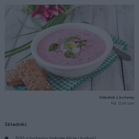
Chłodnik z botwiny
Fot. 123rf.com
Składniki:
500 g botwiny (młode liście i łodygi)