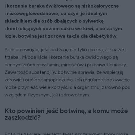
i korzenie buraka ćwikłowego są niskokaloryczne
i niskowęglowodanowe, co czyni je idealnym
składnikiem dla osób dbających o sylwetkę
i kontrolujących poziom cukru we krwi, a co za tym
idzie, botwina jest zdrowa także dla diabetyków.
Podsumowując, jeść botwinę nie tyko można, ale nawet
trzeba!. Młode liście i korzenie buraka ćwikłowego są
cennym źródłem witamin, minerałów i przeciwutleniaczy.
Zawartość substancji w botwinie sprawia, że wspierają
zdrowie i ogólne samopoczucie. Ich regularne spożywanie
może przynieść wiele korzyści dla organizmu, zarówno pod
względem fizycznym, jak i zdrowotnym.
Kto powinien jeść botwinę, a komu może
zaszkodzić?
Botwina zawiera, niestety, kwas szczawiowy, który może