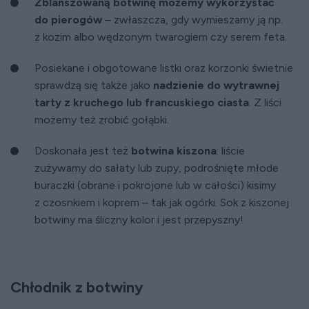
Zblanszowaną botwinę możemy wykorzystać
do pierogów
– zwłaszcza, gdy wymieszamy ją np.
z kozim albo wędzonym twarogiem czy serem feta.
Posiekane i obgotowane listki oraz korzonki świetnie
sprawdzą się także jako
nadzienie do wytrawnej
tarty z kruchego lub francuskiego ciasta
. Z liści
możemy też zrobić gołąbki.
Doskonała jest też
botwina kiszona
: liście
zużywamy do sałaty lub zupy, podrośnięte młode
buraczki (obrane i pokrojone lub w całości) kisimy
z czosnkiem i koprem – tak jak ogórki. Sok z kiszonej
botwiny ma śliczny kolor i jest przepyszny!
Chłodnik z botwiny