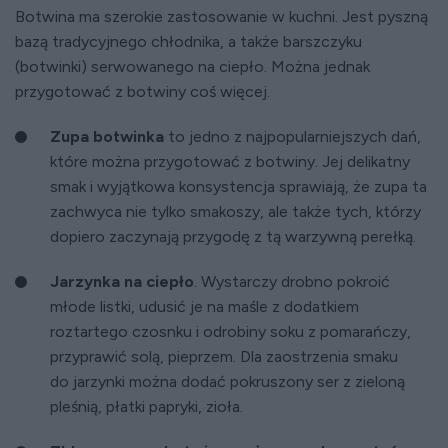
Botwina ma szerokie zastosowanie w kuchni. Jest pyszną
bazą tradycyjnego chłodnika, a także barszczyku
(botwinki) serwowanego na ciepło. Można jednak
przygotować z botwiny coś więcej.
Zupa botwinka
to jedno z najpopularniejszych dań,
które można przygotować z botwiny. Jej delikatny
smak i wyjątkowa konsystencja sprawiają, że zupa ta
zachwyca nie tylko smakoszy, ale także tych, którzy
dopiero zaczynają przygodę z tą warzywną perełką.
Jarzynka na ciepło
. Wystarczy drobno pokroić
młode listki, udusić je na maśle z dodatkiem
roztartego czosnku i odrobiny soku z pomarańczy,
przyprawić solą, pieprzem. Dla zaostrzenia smaku
do jarzynki można dodać pokruszony ser z zieloną
pleśnią, płatki papryki, zioła.