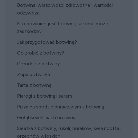
Botwina: właściwości zdrowotne
i wartości
odżywcze
Kto powinien jeść botwinę, a komu może
zaszkodzić?
Jak przygotować botwinę?
Co zrobić z botwiny?
Chłodnik z botwiny
Zupa botwinka
Tarta z botwiną
Pierogi z botwiną i serem
Pizza na spodzie buraczanym z botwiną
Gołąbki w liściach botwiny
Sałatka z botwiny, rukoli, buraków, sera ricotta i
orzechów włoskich