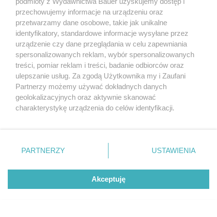
podmioty z Wydawnictwa Bauer uzyskujemy dostęp i
przechowujemy informacje na urządzeniu oraz
przetwarzamy dane osobowe, takie jak unikalne
Składniki:
identyfikatory, standardowe informacje wysyłane przez
urządzenie czy dane przeglądania w celu zapewniania
spersonalizowanych reklam, wybór spersonalizowanych
treści, pomiar reklam i treści, badanie odbiorców oraz
ulepszanie usług. Za zgodą Użytkownika my i Zaufani
Partnerzy możemy używać dokładnych danych
geolokalizacyjnych oraz aktywnie skanować
charakterystykę urządzenia do celów identyfikacji.
Ponieważ cenimy Twoją prywatność, prosimy o zgodę na
korzystanie z tych technologii poprzez kliknięcie
„Akceptuję”. Zgoda jest dobrowolna i zawsze możesz ją
zmienić/wycofać klikając przycisk ustawień prywatności
PARTNERZY
USTAWIENIA
znajdujący się w lewym dolnym rogu strony
. Niektóre
rodzaje przetwarzania danych nie wymagają zgody
Akceptuję
użytkownika, ale masz prawo sprzeciwić się takiemu
przetwarzaniu. Preferencje będą miały zastosowanie tylko
na tej witrynie.
4 buraki