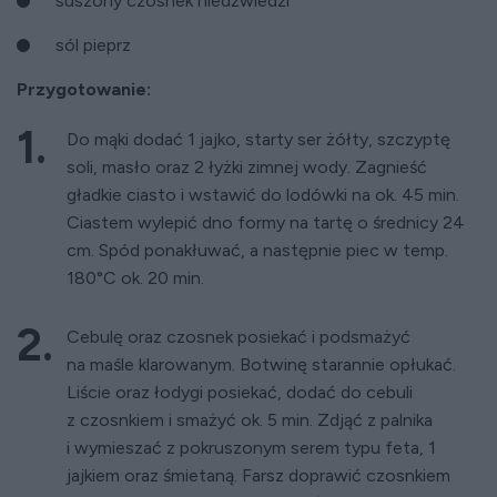
suszony czosnek niedźwiedzi
sól pieprz
Przygotowanie:
Do mąki dodać 1 jajko, starty ser żółty, szczyptę
soli, masło oraz 2 łyżki zimnej wody. Zagnieść
gładkie ciasto i wstawić do lodówki na ok. 45 min.
Ciastem wylepić dno formy na tartę o średnicy 24
cm. Spód ponakłuwać, a następnie piec w temp.
180°C ok. 20 min.
Cebulę oraz czosnek posiekać i podsmażyć
na maśle klarowanym. Botwinę starannie opłukać.
Liście oraz łodygi posiekać, dodać do cebuli
z czosnkiem i smażyć ok. 5 min. Zdjąć z palnika
i wymieszać z pokruszonym serem typu feta, 1
jajkiem oraz śmietaną. Farsz doprawić czosnkiem