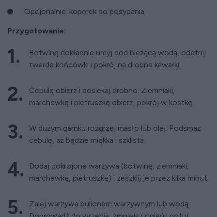
Opcjonalnie: koperek do posypania
Przygotowanie:
Botwinę dokładnie umyj pod bieżącą wodą, odetnij
twarde końcówki i pokrój na drobne kawałki.
Cebulę obierz i posiekaj drobno. Ziemniaki,
marchewkę i pietruszkę obierz, pokrój w kostkę.
W dużym garnku rozgrzej masło lub olej. Podsmaż
cebulę, aż będzie miękka i szklista.
Dodaj pokrojone warzywa (botwinę, ziemniaki,
marchewkę, pietruszkę) i zeszklij je przez kilka minut.
Zalej warzywa bulionem warzywnym lub wodą.
Doprowadź do wrzenia, zmniejsz ogień i gotuj