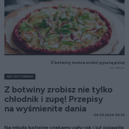
Z botwiny można zrobić pyszną pizzę
Fot. 123rf.com
ABC GOTOWANIA
Z botwiny zrobisz nie tylko
chłodnik i zupę! Przepisy
na wyśmienite dania
09.05.2024 09:53
Na młodą botwinę czekamy cały rok i już pojawiła