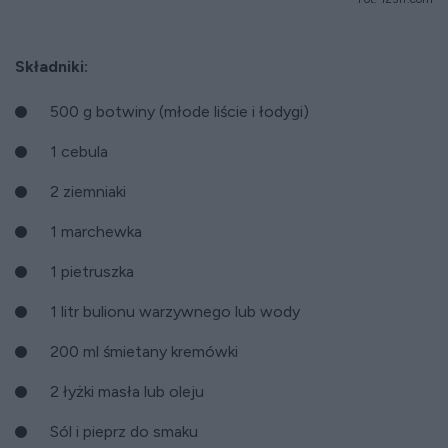
Składniki:
500 g botwiny (młode liście i łodygi)
1 cebula
2 ziemniaki
1 marchewka
1 pietruszka
1 litr bulionu warzywnego lub wody
200 ml śmietany kremówki
2 łyżki masła lub oleju
Sól i pieprz do smaku