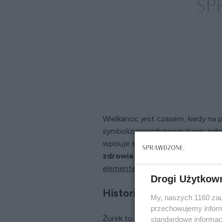
Wielkanoc jest czasem, kiedy na p
symbolizujących nowe życie, odrodz
wpisuje się w te symboliczne tre
zdrowia i dobrobytu, a jajko –
elementem tradycyjnego śniadan
Drogi Użytkow
Historia żuru w Polsce
My, naszych 1160 zau
przechowujemy informa
Żurek to zupa, której podstawowy
standardowe informac