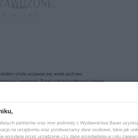
olskim stole pojawia się wiele potraw,
enie i nadzieję. Żurek z białą kiełbasą i jajkiem
ści, ponieważ
biała kiełbasa jest symbolem
 nowego życia
.
Żurek z kiełbasą jest nieodłącznym
ia wielkanocnego.
niku,
fanych partnerów oraz inne podmioty z Wydawnictwa Bauer uzyskuj
cje na urządzeniu oraz przetwarzamy dane osobowe, takie jak unika
m składnikiem jest zakwas z mąki żytniej, który
je wysyłane przez urządzenie czy dane przeglądania w celu zapewn