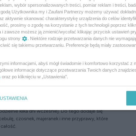
klam, wybór spersonalizowanych treści, pomiar reklam i treści, bad
śny smak. Przepis na żurek jest znany w Polsce
 zgodą Użytkownika my i Zaufani Partnerzy możemy używać dokład
i sięgają czasów słowiańskich
, kiedy to kwaśne
az aktywnie skanować charakterystykę urządzenia do celów identyfi
rek w różnych regionach Polski przybrał różne
ść, prosimy o zgodę na korzystanie z tych technologii poprzez klikn
y, w Wielkopolsce bardziej kwaskowaty, a na
a i zawsze możesz ją zmienić/wycofać klikając przycisk ustawień pr
atkiem białej kiełbasy, boczku i ziemniaków.
ogu strony
. Niektóre rodzaje przetwarzania danych nie wymagaj
ędzonych mięsach, a jego smak podkreślano
iwić się takiemu przetwarzaniu. Preferencje będą miały zastosowanie
jeranek, czosnek czy liść laurowy.
szymi informacjami, abyś mógł świadomie i komfortowo korzystać z
białą kiełbasą i jajkiem
gółowe informacje dotyczące przetwarzania Twoich danych znajdzi
s
oraz po kliknięciu w „Ustawienia”.
 to proces, który wymaga nieco czasu, ale efekt
o miłośnika tradycyjnej polskiej kuchni.
USTAWIENIA
czywiście zakwas.
Jest niezbędny. Można kupić
ielnie kilka dni wcześniej. Do tego dodaje się
cebulę, czosnek, majeranek i inne przyprawy, które
 całość.