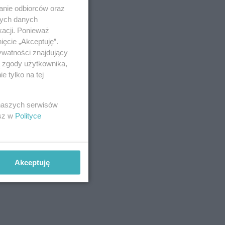
anie odbiorców oraz
nych danych
kacji. Ponieważ
ięcie „Akceptuję”.
ywatności znajdujący
ą zgody użytkownika,
 tylko na tej
 naszych serwisów
esz w
Polityce
Akceptuję