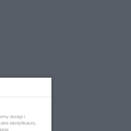
emy dostęp i
lne identyfikatory,
iania