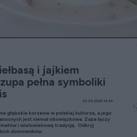
iełbasą i jajkiem
 zupa pełna symboliki
is
02.04.2025 14:45
 ma głębokie korzenie w polskiej kulturze, a jego
anocnych jest niemal obowiązkowa. Zupa łączy
matów i wielowiekową tradycję. Odkryj
stkich domowników.