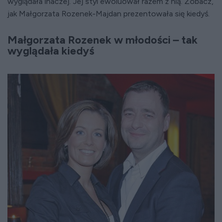
wyglądała inaczej. Jej styl ewoluował razem z nią. Zobacz,
jak Małgorzata Rozenek-Majdan prezentowała się kiedyś.
Małgorzata Rozenek w młodości – tak
wyglądała kiedyś