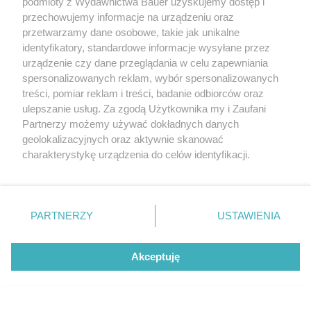
podmioty z Wydawnictwa Bauer uzyskujemy dostęp i
przechowujemy informacje na urządzeniu oraz
przetwarzamy dane osobowe, takie jak unikalne
identyfikatory, standardowe informacje wysyłane przez
urządzenie czy dane przeglądania w celu zapewniania
spersonalizowanych reklam, wybór spersonalizowanych
treści, pomiar reklam i treści, badanie odbiorców oraz
ulepszanie usług. Za zgodą Użytkownika my i Zaufani
Partnerzy możemy używać dokładnych danych
geolokalizacyjnych oraz aktywnie skanować
charakterystykę urządzenia do celów identyfikacji.
Ponieważ cenimy Twoją prywatność, prosimy o zgodę na
korzystanie z tych technologii poprzez kliknięcie
„Akceptuję”. Zgoda jest dobrowolna i zawsze możesz ją
zmienić/wycofać klikając przycisk ustawień prywatności
PARTNERZY
USTAWIENIA
znajdujący się w lewym dolnym rogu strony
. Niektóre
rodzaje przetwarzania danych nie wymagają zgody
Akceptuję
użytkownika, ale masz prawo sprzeciwić się takiemu
przetwarzaniu. Preferencje będą miały zastosowanie tylko
na tej witrynie.