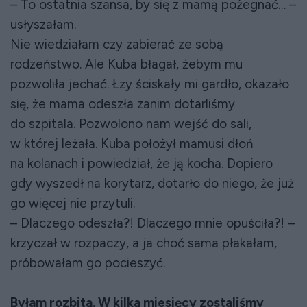
– To ostatnia szansa, by się z mamą pożegnać… –
usłyszałam.
Nie wiedziałam czy zabierać ze sobą
rodzeństwo. Ale Kuba błagał, żebym mu
pozwoliła jechać. Łzy ściskały mi gardło, okazało
się, że mama odeszła zanim dotarliśmy
do szpitala. Pozwolono nam wejść do sali,
w której leżała. Kuba położył mamusi dłoń
na kolanach i powiedział, że ją kocha. Dopiero
gdy wyszedł na korytarz, dotarło do niego, że już
go więcej nie przytuli.
– Dlaczego odeszła?! Dlaczego mnie opuściła?! –
krzyczał w rozpaczy, a ja choć sama płakałam,
próbowałam go pocieszyć.
Byłam rozbita. W kilka miesięcy zostaliśmy