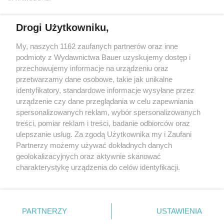
Drogi Użytkowniku,
My, naszych 1162 zaufanych partnerów oraz inne
podmioty z Wydawnictwa Bauer uzyskujemy dostęp i
przechowujemy informacje na urządzeniu oraz
przetwarzamy dane osobowe, takie jak unikalne
identyfikatory, standardowe informacje wysyłane przez
urządzenie czy dane przeglądania w celu zapewniania
spersonalizowanych reklam, wybór spersonalizowanych
GLORIA 2023
treści, pomiar reklam i treści, badanie odbiorców oraz
Agnieszka Kaszuba-Gałka: Nie czuję się wielka,
ulepszanie usług. Za zgodą Użytkownika my i Zaufani
a spełniona. Problemy jeszcze bardziej
Partnerzy możemy używać dokładnych danych
mobilizowały mnie do działania
geolokalizacyjnych oraz aktywnie skanować
charakterystykę urządzenia do celów identyfikacji.
Ponieważ cenimy Twoją prywatność, prosimy o zgodę na
korzystanie z tych technologii poprzez kliknięcie
„Akceptuję”. Zgoda jest dobrowolna i zawsze możesz ją
KONTAKT
REKLAMA
REDAKCJA
zmienić/wycofać klikając przycisk ustawień prywatności
PARTNERZY
USTAWIENIA
znajdujący się w lewym dolnym rogu strony
. Niektóre