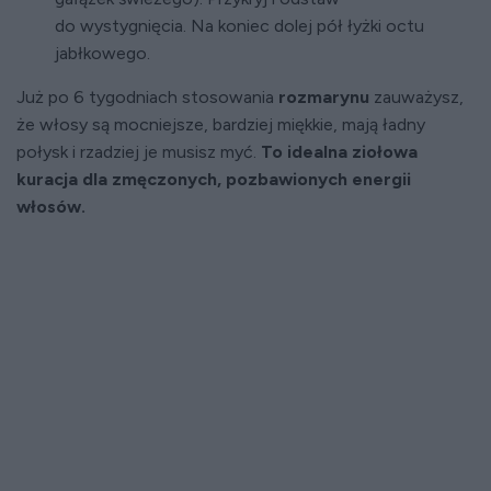
do wystygnięcia. Na koniec dolej pół łyżki octu
jabłkowego.
Już po 6 tygodniach stosowania
rozmarynu
zauważysz,
że włosy są mocniejsze, bardziej miękkie, mają ładny
połysk i rzadziej je musisz myć.
To idealna ziołowa
kuracja dla zmęczonych, pozbawionych energii
włosów.