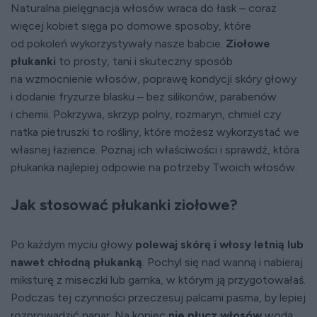
Naturalna pielęgnacja włosów wraca do łask – coraz
więcej kobiet sięga po domowe sposoby, które
od pokoleń wykorzystywały nasze babcie.
Ziołowe
płukanki
to prosty, tani i skuteczny sposób
na wzmocnienie włosów, poprawę kondycji skóry głowy
i dodanie fryzurze blasku – bez silikonów, parabenów
i chemii. Pokrzywa, skrzyp polny, rozmaryn, chmiel czy
natka pietruszki to rośliny, które możesz wykorzystać we
własnej łazience. Poznaj ich właściwości i sprawdź, która
płukanka najlepiej odpowie na potrzeby Twoich włosów.
Jak stosować płukanki ziołowe?
Po każdym myciu głowy
polewaj skórę i włosy letnią lub
nawet chłodną płukanką
. Pochyl się nad wanną i nabieraj
miksturę z miseczki lub garnka, w którym ją przygotowałaś.
Podczas tej czynności przeczesuj palcami pasma, by lepiej
rozprowadzić napar. Na koniec
nie płucz włosów
wodą