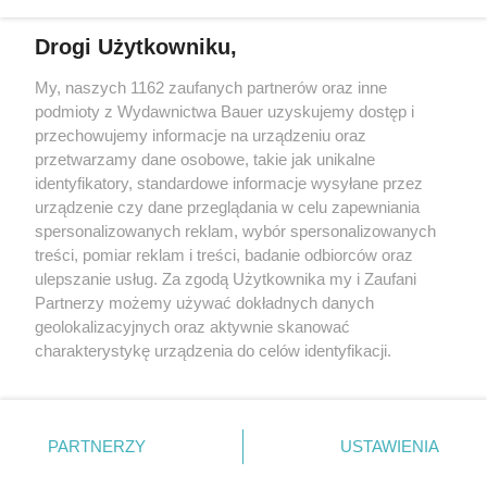
Drogi Użytkowniku,
My, naszych 1162 zaufanych partnerów oraz inne
podmioty z Wydawnictwa Bauer uzyskujemy dostęp i
przechowujemy informacje na urządzeniu oraz
przetwarzamy dane osobowe, takie jak unikalne
identyfikatory, standardowe informacje wysyłane przez
urządzenie czy dane przeglądania w celu zapewniania
spersonalizowanych reklam, wybór spersonalizowanych
treści, pomiar reklam i treści, badanie odbiorców oraz
FRYZURY
ulepszanie usług. Za zgodą Użytkownika my i Zaufani
6 eliksirów na końcówki włosów. Chronią przed
Partnerzy możemy używać dokładnych danych
rozdwajaniem i dodają blasku
geolokalizacyjnych oraz aktywnie skanować
charakterystykę urządzenia do celów identyfikacji.
Ponieważ cenimy Twoją prywatność, prosimy o zgodę na
korzystanie z tych technologii poprzez kliknięcie
„Akceptuję”. Zgoda jest dobrowolna i zawsze możesz ją
KONTAKT
REKLAMA
REDAKCJA
zmienić/wycofać klikając przycisk ustawień prywatności
PARTNERZY
USTAWIENIA
znajdujący się w lewym dolnym rogu strony
. Niektóre
REGULAMIN SERWISU
POLITYKA PRYWATNOŚCI