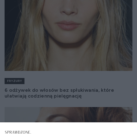
FRYZURY
6 odżywek do włosów bez spłukiwania, które
ułatwiają codzienną pielęgnację