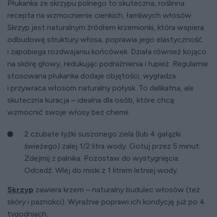
Płukanka ze skrzypu polnego to skuteczna, roślinna
recepta na wzmocnienie cienkich, łamliwych włosów.
Skrzyp jest naturalnym źródłem krzemionki, która wspiera
odbudowę struktury włosa, poprawia jego elastyczność
i zapobiega rozdwajaniu końcówek. Działa również kojąco
na skórę głowy, redukując podrażnienia i łupież. Regularnie
stosowana płukanka dodaje objętości, wygładza
i przywraca włosom naturalny połysk. To delikatna, ale
skuteczna kuracja – idealna dla osób, które chcą
wzmocnić swoje włosy bez chemii.
2 czubate łyżki suszonego ziela (lub 4 gałązki
świeżego) zalej 1/2 litra wody. Gotuj przez 5 minut.
Zdejmij z palnika. Pozostaw do wystygnięcia.
Odcedź. Wlej do miski z 1 litrem letniej wody.
Skrzyp
zawiera krzem – naturalny budulec włosów (też
skóry i paznokci). Wyraźnie poprawi ich kondycję już po 4
tygodniach.