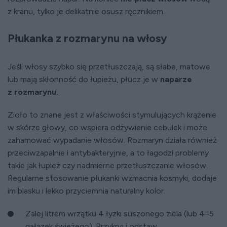
z kranu, tylko je delikatnie osusz ręcznikiem.
Płukanka z rozmarynu na włosy
Jeśli włosy szybko się przetłuszczają, są słabe, matowe
lub mają skłonność do łupieżu, płucz je w
naparze
z rozmarynu.
Zioło to znane jest z właściwości stymulujących krążenie
w skórze głowy, co wspiera odżywienie cebulek i może
zahamować wypadanie włosów. Rozmaryn działa również
przeciwzapalnie i antybakteryjnie, a to łagodzi problemy
takie jak łupież czy nadmierne przetłuszczanie włosów.
Regularne stosowanie płukanki wzmacnia kosmyki, dodaje
im blasku i lekko przyciemnia naturalny kolor.
Zalej litrem wrzątku 4 łyżki suszonego ziela (lub 4–5
gałązek świeżego). Przykryj i odstaw