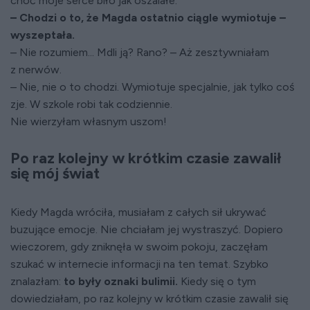
choć moje serce biło jak oszalałe.
– Chodzi o to, że Magda ostatnio ciągle wymiotuje –
wyszeptała.
– Nie rozumiem... Mdli ją? Rano? – Aż zesztywniałam
z nerwów.
– Nie, nie o to chodzi. Wymiotuje specjalnie, jak tylko coś
zje. W szkole robi tak codziennie.
Nie wierzyłam własnym uszom!
Po raz kolejny w krótkim czasie zawalił
się mój świat
Kiedy Magda wróciła, musiałam z całych sił ukrywać
buzujące emocje. Nie chciałam jej wystraszyć. Dopiero
wieczorem, gdy zniknęła w swoim pokoju, zaczęłam
szukać w internecie informacji na ten temat. Szybko
znalazłam:
to były oznaki bulimii.
Kiedy się o tym
dowiedziałam, po raz kolejny w krótkim czasie zawalił się