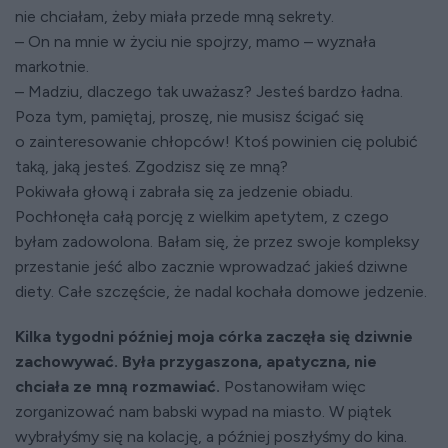
nie chciałam, żeby miała przede mną sekrety.
– On na mnie w życiu nie spojrzy, mamo – wyznała
markotnie.
– Madziu, dlaczego tak uważasz? Jesteś bardzo ładna.
Poza tym, pamiętaj, proszę, nie musisz ścigać się
o zainteresowanie chłopców! Ktoś powinien cię polubić
taką, jaką jesteś. Zgodzisz się ze mną?
Pokiwała głową i zabrała się za jedzenie obiadu.
Pochłonęła całą porcję z wielkim apetytem, z czego
byłam zadowolona. Bałam się, że przez swoje kompleksy
przestanie jeść albo zacznie wprowadzać jakieś dziwne
diety. Całe szczęście, że nadal kochała domowe jedzenie.
Kilka tygodni później moja córka zaczęła się dziwnie
zachowywać. Była przygaszona, apatyczna, nie
chciała ze mną rozmawiać.
Postanowiłam więc
zorganizować nam babski wypad na miasto. W piątek
wybrałyśmy się na kolację, a później poszłyśmy do kina.