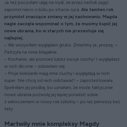
Ja też poczułam ulgę na myśl, że przez natłok zajęć
zapomni nieco o bólu po stracie ojca.
Ale tamten rok
przyniósł znaczące zmiany w jej zachowaniu. Magda
nagle zaczęła wspominać o tym, że musimy kupić jej
nowe ubrania, bo w starych nie prezentuje się
najlepiej.
– We wszystkim wyglądam grubo. Zmieńmy je, proszę. –
Patrzyła na mnie błagalnie.
– Kochanie, ale przecież lubisz swoje ciuchy! I wyglądasz
w nich ślicznie – zdziwiłam się.
– Moje koleżanki mają inne ciuchy i wyglądają w nich
super. Nie chcę od nich odstawać! – zaprotestowała.
Spełniłam jej prośbę, bo uznałam, że może faktycznie
nowe ubrania pozwolą jej lepiej poradzić sobie
z wkroczeniem w nowy rok szkolny – po raz pierwszy bez
taty.
Martwiły mnie kompleksy Magdy