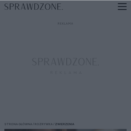
STRONA GŁÓWNA
ROZRYWKA
ZWIERZENIA