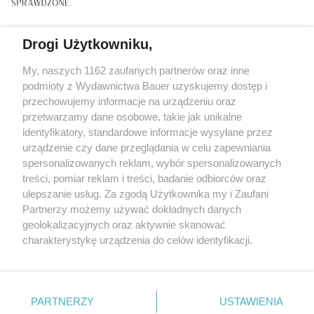
Drogi Użytkowniku,
My, naszych 1162 zaufanych partnerów oraz inne
podmioty z Wydawnictwa Bauer uzyskujemy dostęp i
przechowujemy informacje na urządzeniu oraz
przetwarzamy dane osobowe, takie jak unikalne
identyfikatory, standardowe informacje wysyłane przez
urządzenie czy dane przeglądania w celu zapewniania
spersonalizowanych reklam, wybór spersonalizowanych
ZWIERZENIA
treści, pomiar reklam i treści, badanie odbiorców oraz
"Nigdy nie zapomniałam siedmiu czerwonych róż
ulepszanie usług. Za zgodą Użytkownika my i Zaufani
od Jurka. Byłam już wdową, gdy znowu je od niego
Partnerzy możemy używać dokładnych danych
dostałam..."
geolokalizacyjnych oraz aktywnie skanować
charakterystykę urządzenia do celów identyfikacji.
Ponieważ cenimy Twoją prywatność, prosimy o zgodę na
korzystanie z tych technologii poprzez kliknięcie
„Akceptuję”. Zgoda jest dobrowolna i zawsze możesz ją
KONTAKT
REKLAMA
REDAKCJA
zmienić/wycofać klikając przycisk ustawień prywatności
PARTNERZY
USTAWIENIA