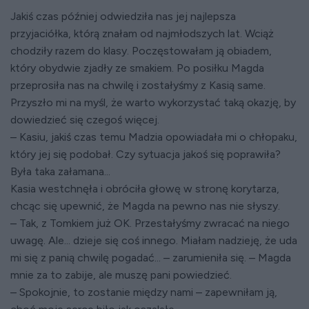
Jakiś czas później odwiedziła nas jej najlepsza
przyjaciółka, którą znałam od najmłodszych lat. Wciąż
chodziły razem do klasy. Poczęstowałam ją obiadem,
który obydwie zjadły ze smakiem. Po posiłku Magda
przeprosiła nas na chwilę i zostałyśmy z Kasią same.
Przyszło mi na myśl, że warto wykorzystać taką okazję, by
dowiedzieć się czegoś więcej.
– Kasiu, jakiś czas temu Madzia opowiadała mi o chłopaku,
który jej się podobał. Czy sytuacja jakoś się poprawiła?
Była taka załamana...
Kasia westchnęła i obróciła głowę w stronę korytarza,
chcąc się upewnić, że Magda na pewno nas nie słyszy.
– Tak, z Tomkiem już OK. Przestałyśmy zwracać na niego
uwagę. Ale... dzieje się coś innego. Miałam nadzieję, że uda
mi się z panią chwilę pogadać... – zarumieniła się. – Magda
mnie za to zabije, ale muszę pani powiedzieć.
– Spokojnie, to zostanie między nami – zapewniłam ją,