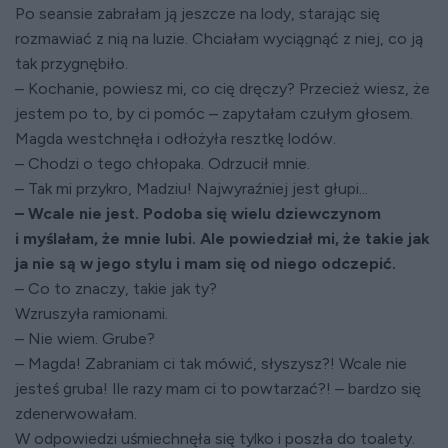
Po seansie zabrałam ją jeszcze na lody, starając się
rozmawiać z nią na luzie. Chciałam wyciągnąć z niej, co ją
tak przygnębiło.
– Kochanie, powiesz mi, co cię dręczy? Przecież wiesz, że
jestem po to, by ci pomóc – zapytałam czułym głosem.
Magda westchnęła i odłożyła resztkę lodów.
– Chodzi o tego chłopaka. Odrzucił mnie.
– Tak mi przykro, Madziu! Najwyraźniej jest głupi...
– Wcale nie jest. Podoba się wielu dziewczynom
i myślałam, że mnie lubi. Ale powiedział mi, że takie jak
ja nie są w jego stylu i mam się od niego odczepić.
– Co to znaczy, takie jak ty?
Wzruszyła ramionami.
– Nie wiem. Grube?
– Magda! Zabraniam ci tak mówić, słyszysz?! Wcale nie
jesteś gruba! Ile razy mam ci to powtarzać?! – bardzo się
zdenerwowałam.
W odpowiedzi uśmiechnęła się tylko i poszła do toalety.