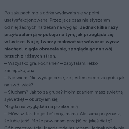
Po zakupach moja córka wydawała się w pełni
usatysfakcjonowana. Przez jakiś czas nie słyszałam
od niej żadnych narzekań na wygląd
. Jednak kilka razy
przyłapałam ją w pokoju na tym, jak przegląda się
w lustrze. Na jej twarzy malował się wówczas wyraz
niechęci, ciągle obracała się, spoglądając na swój
brzuch z różnych stron.
– Wszystko gra, kochanie? – zapytałam, lekko
zaniepokojona.
– Nie wiem. Nie wydaje ci się, że jestem nieco za gruba jak
na swój wiek?
– Słucham? Jak to za gruba? Moim zdaniem masz świetną
sylwetkę! – oburzyłam się.
Magda nie wyglądała na przekonaną.
– Mówisz tak, bo jesteś moją mamą. Ale sama przyznasz,
że lubię jeść. Może powinnam przejść na jakąś dietę?
Cóż, rzeczywiście, Magda była łasuchem. Jednak nigdy nie