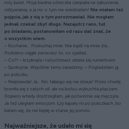
mój świat. Moja biedna córeczka cierpiała na zaburzenia
odżywiania, a ja nic o tym nie wiedziałam!
Nie miałam też
pojęcia, jak z nią o tym porozmawiać. Nie mogłam
jednak czekać zbyt długo. Nazajutrz rano, tuż
po śniadaniu, postanowiłam od razu dać znać, że
o wszystkim wiem.
– Kochanie... Posłuchaj mnie. Nie bądź na mnie zła...
Podobno ciągle zwracasz to, co zjadłaś...
– Co?! – krzyknęła i natychmiast oblała się rumieńcem.
– Spokojnie. Wspólnie temu zaradzimy. – Pogładziłam ją
po policzku.
– Nieprawda! Ja... Nic takiego się nie dzieje! Przez chwilę
broniła się z całych sił, ale na końcu wybuchła płaczem.
Dopiero wtedy dostrzegłam, jak potwornie się męczyła.
Ja też uległam emocjom. Łzy kapały mi po policzkach, bo
bałam się, że nie będę w stanie jej pomóc.
Najważniejsze, że udało mi się