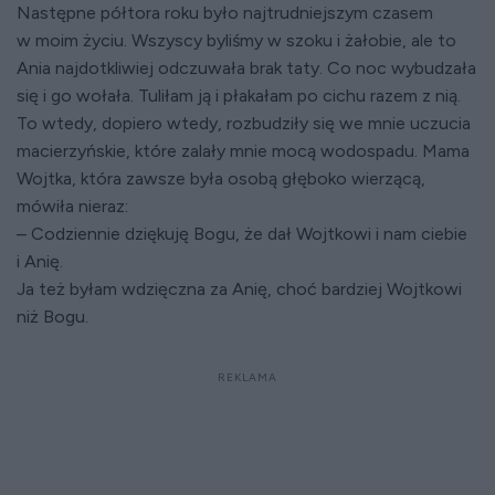
Następne półtora roku było najtrudniejszym czasem
w moim życiu. Wszyscy byliśmy w szoku i żałobie, ale to
Ania najdotkliwiej odczuwała brak taty. Co noc wybudzała
się i go wołała. Tuliłam ją i płakałam po cichu razem z nią.
To wtedy, dopiero wtedy, rozbudziły się we mnie uczucia
macierzyńskie, które zalały mnie mocą wodospadu. Mama
Wojtka, która zawsze była osobą głęboko wierzącą,
mówiła nieraz:
– Codziennie dziękuję Bogu, że dał Wojtkowi i nam ciebie
i Anię.
Ja też byłam wdzięczna za Anię, choć bardziej Wojtkowi
niż Bogu.