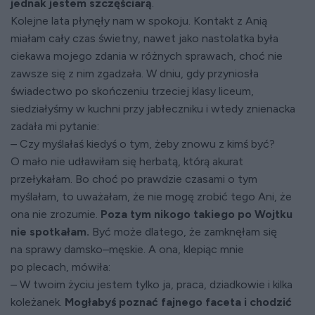
jednak jestem szczęściarą
.
Kolejne lata płynęły nam w spokoju. Kontakt z Anią
miałam cały czas świetny, nawet jako nastolatka była
ciekawa mojego zdania w różnych sprawach, choć nie
zawsze się z nim zgadzała. W dniu, gdy przyniosła
świadectwo po skończeniu trzeciej klasy liceum,
siedziałyśmy w kuchni przy jabłeczniku i wtedy znienacka
zadała mi pytanie:
– Czy myślałaś kiedyś o tym, żeby znowu z kimś być?
O mało nie udławiłam się herbatą, którą akurat
przełykałam. Bo choć po prawdzie czasami o tym
myślałam, to uważałam, że nie mogę zrobić tego Ani, że
ona nie zrozumie.
Poza tym nikogo takiego po Wojtku
nie spotkałam.
Być może dlatego, że zamknęłam się
na sprawy damsko–męskie. A ona, klepiąc mnie
po plecach, mówiła:
– W twoim życiu jestem tylko ja, praca, dziadkowie i kilka
koleżanek.
Mogłabyś poznać fajnego faceta i chodzić