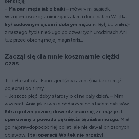
sensację.
–
Ma pani męża jak z bajki
– mówiły mi sąsiadki.
W zupełności się z nimi zgadzałam i doceniałam Wojtka.
Był cudownym ojcem i dobrym mężem.
Był, bo zniknął
z naszego życia niedługo po czwartych urodzinach Ani,
tuż przed obroną mojej magisterki...
Zaczął się dla mnie koszmarnie ciężki
czas
To była sobota. Rano zjedliśmy razem śniadanie i mąż
pojechał do firmy.
– Jeszcze pięć, żeby starczyło ci na cały dzień. – Nim
wyszedł, Ania jak zawsze obdarzyła go stadem całusów.
Kilka godzin później dowiedziałam się, że mąż jest
operowany z powodu pęknięcia tętniaka mózgu.
Miał
go najprawdopodobniej od lat, ale nie dawał on żadnych
objawów.
I tej operacji Wojtek nie przeżył.