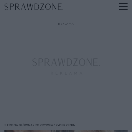
STRONA GŁÓWNA
ROZRYWKA
ZWIERZENIA