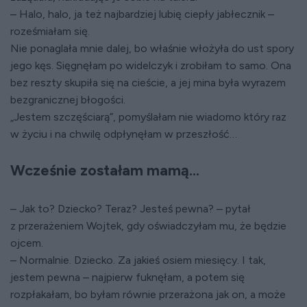
– Halo, halo, ja też najbardziej lubię ciepły jabłecznik –
roześmiałam się.
Nie ponaglała mnie dalej, bo właśnie włożyła do ust spory
jego kęs. Sięgnęłam po widelczyk i zrobiłam to samo. Ona
bez reszty skupiła się na cieście, a jej mina była wyrazem
bezgranicznej błogości.
„Jestem szczęściarą”, pomyślałam nie wiadomo który raz
w życiu i na chwilę odpłynęłam w przeszłość…
Wcześnie zostałam mamą...
– Jak to? Dziecko? Teraz? Jesteś pewna? – pytał
z przerażeniem Wojtek, gdy oświadczyłam mu, że będzie
ojcem.
– Normalnie. Dziecko. Za jakieś osiem miesięcy. I tak,
jestem pewna – najpierw fuknęłam, a potem się
rozpłakałam, bo byłam równie przerażona jak on, a może