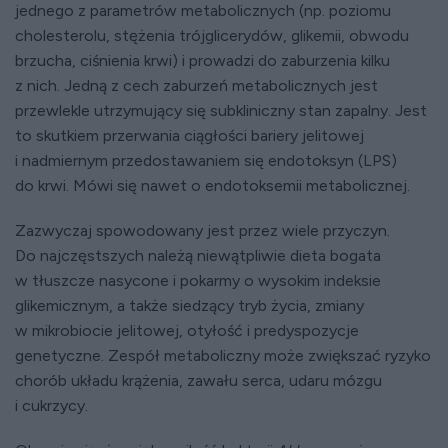
jednego z parametrów metabolicznych (np. poziomu
cholesterolu, stężenia trójglicerydów, glikemii, obwodu
brzucha, ciśnienia krwi) i prowadzi do zaburzenia kilku
z nich. Jedną z cech zaburzeń metabolicznych jest
przewlekle utrzymujący się subkliniczny stan zapalny. Jest
to skutkiem przerwania ciągłości bariery jelitowej
i nadmiernym przedostawaniem się endotoksyn (LPS)
do krwi. Mówi się nawet o endotoksemii metabolicznej.
Zazwyczaj spowodowany jest przez wiele przyczyn.
Do najczęstszych należą niewątpliwie dieta bogata
w tłuszcze nasycone i pokarmy o wysokim indeksie
glikemicznym, a także siedzący tryb życia, zmiany
w mikrobiocie jelitowej, otyłość i predyspozycje
genetyczne. Zespół metaboliczny może zwiększać ryzyko
chorób układu krążenia, zawału serca, udaru mózgu
i cukrzycy.