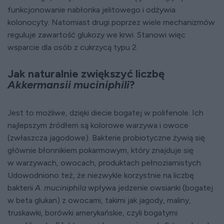
funkcjonowanie nabłonka jelitowego i odżywia
kolonocyty. Natomiast drugi poprzez wiele mechanizmów
reguluje zawartość glukozy we krwi. Stanowi więc
wsparcie dla osób z cukrzycą typu 2.
Jak naturalnie zwiększyć liczbę
Akkermansii muciniphili
?
Jest to możliwe, dzięki diecie bogatej w polifenole. Ich
najlepszym źródłem są kolorowe warzywa i owoce
(zwłaszcza jagodowe). Bakterie probiotyczne żywią się
głównie błonnikiem pokarmowym, który znajduje się
w warzywach, owocach, produktach pełnoziarnistych.
Udowodniono też, że niezwykle korzystnie na liczbę
bakterii
A. muciniphila
wpływa jedzenie owsianki (bogatej
w beta glukan) z owocami, takimi jak jagody, maliny,
truskawki, borówki amerykańskie, czyli bogatymi