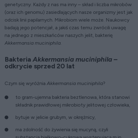
genetyczny. Każdy z nas ma inny – skład i liczba mikrobów
(oraz ich genomu) zasiedlających nasze organizmy jest jak
odcisk linii papilarnych. Mikrobiom wiele może. Naukowcy
badają jego potencjał, a jakiś czas temu zwrócili uwagę
na jednego z mieszkańców naszych jelit, bakterię
Akkermansia muciniphila
.
Bakteria
Akkermansia muciniphila
–
odkrycie sprzed 20 lat
Czym się wyróżnia
Akkermansia muciniphila
?
to gram-ujemna bakteria beztlenowa, która stanowi
składnik prawidłowej mikrobioty jelitowej człowieka,
bytuje w jelicie grubym, w okrężnicy,
ma zdolność do żywienia się mucyną, czyli
substancją białkowo-cukrową występującą m.in.