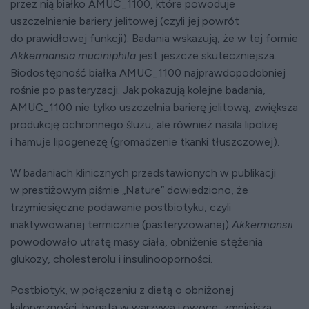
przez nią białko AMUC_1100, które powoduje
uszczelnienie bariery jelitowej (czyli jej powrót
do prawidłowej funkcji). Badania wskazują, że w tej formie
Akkermansia muciniphila
jest jeszcze skuteczniejsza.
Biodostępność białka AMUC_1100 najprawdopodobniej
rośnie po pasteryzacji. Jak pokazują kolejne badania,
AMUC_1100 nie tylko uszczelnia barierę jelitową, zwiększa
produkcję ochronnego śluzu, ale również nasila lipolizę
i hamuje lipogenezę (gromadzenie tkanki tłuszczowej).
W badaniach klinicznych przedstawionych w publikacji
w prestiżowym piśmie „Nature” dowiedziono, że
trzymiesięczne podawanie postbiotyku, czyli
inaktywowanej termicznie (pasteryzowanej)
Akkermansii
powodowało utratę masy ciała, obniżenie stężenia
glukozy, cholesterolu i insulinooporności.
Postbiotyk, w połączeniu z dietą o obniżonej
kaloryczności, bogatą w warzywa i owoce, zmniejsza