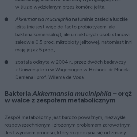
w śluzie wydzielanym przez komórki jelita.
Akkermansia muciniphila
naturalnie zasiedla ludzkie
jelita (nie jest więc de facto probiotykiem, ale
bakteria komensalną), ale u niektórych osób stanowi
zaledwie 0,5 proc. mikrobioty jelitowej, natomiast inni
mają jej aż 5 proc.,
została odkryta w 2004 r., przez dwóch badawczy
z Uniwersytetu w Wageningen w Holandii: dr Muriela
Derriena i prof. Willema de Vosa.
Bakteria
Akkermansia muciniphila
– oręż
w walce z zespołem metabolicznym
Zespół metaboliczny jest bardzo poważnym, niezwykle
rozpowszechnionym i złożonym problemem zdrowotnym.
Jest wynikiem procesu, który rozpoczyna się od zmiany