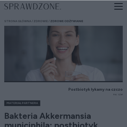
STRONA GŁÓWNA
ZDROWIE
ZDROWE ODŻYWIANIE
Postbiotyk łykamy na czczo
Fot. 123rf
MATERIAŁ PARTNERA
Bakteria Akkermansia
municiphila: postbiotyk,