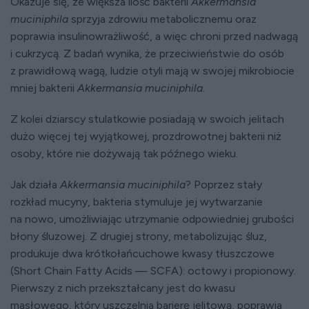
Okazuje się, że większa ilość bakterii
Akkermansia
muciniphila
sprzyja zdrowiu metabolicznemu oraz
poprawia insulinowrażliwość, a więc chroni przed nadwagą
i cukrzycą. Z badań wynika, że przeciwieństwie do osób
z prawidłową wagą, ludzie otyli mają w swojej mikrobiocie
mniej bakterii
Akkermansia muciniphila
.
Z kolei dziarscy stulatkowie posiadają w swoich jelitach
dużo więcej tej wyjątkowej, prozdrowotnej bakterii niż
osoby, które nie dożywają tak późnego wieku.
Jak działa
Akkermansia muciniphila
? Poprzez stały
rozkład mucyny, bakteria stymuluje jej wytwarzanie
na nowo, umożliwiając utrzymanie odpowiedniej grubości
błony śluzowej. Z drugiej strony, metabolizując śluz,
produkuje dwa krótkołańcuchowe kwasy tłuszczowe
(Short Chain Fatty Acids — SCFA): octowy i propionowy.
Pierwszy z nich przekształcany jest do kwasu
masłowego, który uszczelnia barierę jelitową, poprawia