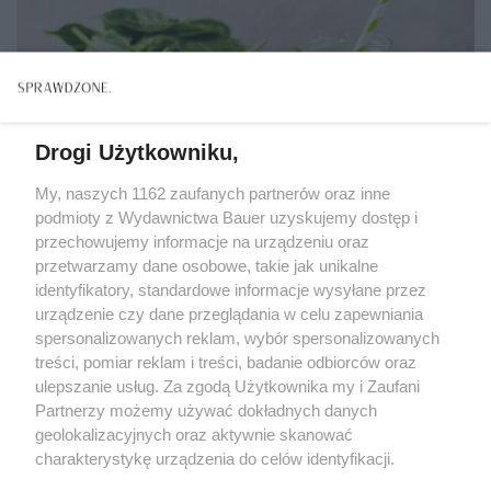
Drogi Użytkowniku,
My, naszych 1162 zaufanych partnerów oraz inne
podmioty z Wydawnictwa Bauer uzyskujemy dostęp i
przechowujemy informacje na urządzeniu oraz
przetwarzamy dane osobowe, takie jak unikalne
identyfikatory, standardowe informacje wysyłane przez
urządzenie czy dane przeglądania w celu zapewniania
spersonalizowanych reklam, wybór spersonalizowanych
treści, pomiar reklam i treści, badanie odbiorców oraz
ZDROWE ODŻYWIANIE
ulepszanie usług. Za zgodą Użytkownika my i Zaufani
3 proste przepisy na koktajle funkcjonalne. Każdy
Partnerzy możemy używać dokładnych danych
wspiera organizm w inny sposób
geolokalizacyjnych oraz aktywnie skanować
charakterystykę urządzenia do celów identyfikacji.
Ponieważ cenimy Twoją prywatność, prosimy o zgodę na