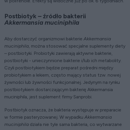
w polifenole. Efekty są widoczne już po ok. 6 tygodniach.
Postbiotyk – źródło bakterii
Akkermansia muciniphila
Aby dostarczyć organizmowi bakterie
Akkermansia
muciniphila
, można stosować specjalne suplementy diety
– postbiotyki. Probiotyki zawierają aktywne bakterie,
postbiotyki - unieczynnione bakterie i/lub ich metabolity.
Czyli postbiotykiem będzie preparat pośredni między
probiotykiem a lekiem, często mający status tzw. nowej
żywności lub żywności funkcjonalnej. Jedynym na rynku
postbiotykiem dostarczającym bakterię Akkermansia
muciniphila, jest suplement firmy Sanprobi.
Postbiotyk oznacza, że bakteria występuje w preparacie
w formie pasteryzowanej. W wypadku
Akkermansia
muciniphila
działa nie tyle sama bakteria, co wytwarzane