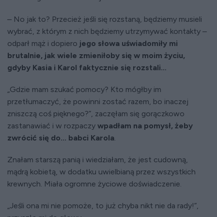
– No jak to? Przecież jeśli się rozstaną, będziemy musieli
wybrać, z którym z nich będziemy utrzymywać kontakty –
odparł mąż i dopiero
jego słowa uświadomiły mi
brutalnie, jak wiele zmieniłoby się w moim życiu,
gdyby Kasia i Karol faktycznie się rozstali…
„Gdzie mam szukać pomocy? Kto mógłby im
przetłumaczyć, że powinni zostać razem, bo inaczej
zniszczą coś pięknego?”, zaczęłam się gorączkowo
zastanawiać i w rozpaczy
wpadłam na pomysł, żeby
zwrócić się do... babci Karola
.
Znałam starszą panią i wiedziałam, że jest cudowną,
mądrą kobietą, w dodatku uwielbianą przez wszystkich
krewnych. Miała ogromne życiowe doświadczenie.
„Jeśli ona mi nie pomoże, to już chyba nikt nie da rady!”,