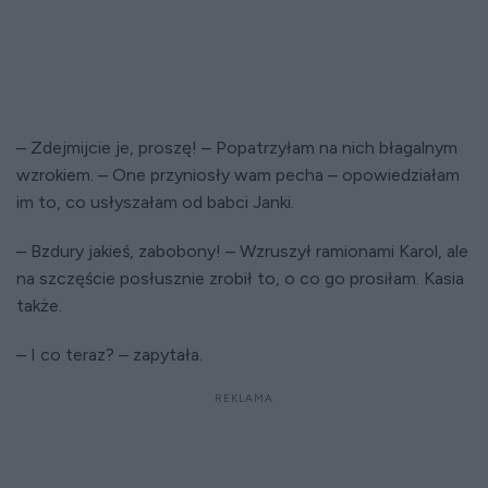
– Zdejmijcie je, proszę! – Popatrzyłam na nich błagalnym
wzrokiem. – One przyniosły wam pecha – opowiedziałam
im to, co usłyszałam od babci Janki.
– Bzdury jakieś, zabobony! – Wzruszył ramionami Karol, ale
na szczęście posłusznie zrobił to, o co go prosiłam. Kasia
także.
– I co teraz? – zapytała.