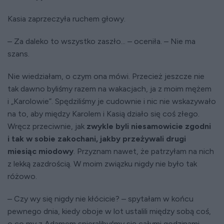
Kasia zaprzeczyła ruchem głowy.
– Za daleko to wszystko zaszło... – oceniła. – Nie ma
szans.
Nie wiedziałam, o czym ona mówi. Przecież jeszcze nie
tak dawno byliśmy razem na wakacjach, ja z moim mężem
i „Karolowie”. Spędziliśmy je cudownie i nic nie wskazywało
na to, aby między Karolem i Kasią działo się coś złego.
Wręcz przeciwnie, jak
zwykle byli niesamowicie zgodni
i tak w sobie zakochani, jakby przeżywali drugi
miesiąc miodowy
. Przyznam nawet, że patrzyłam na nich
z lekką zazdrością. W moim związku nigdy nie było tak
różowo.
– Czy wy się nigdy nie kłócicie? – spytałam w końcu
pewnego dnia, kiedy oboje w lot ustalili między sobą coś,
o co my z Adamem spieralibyśmy się całymi godzinami...