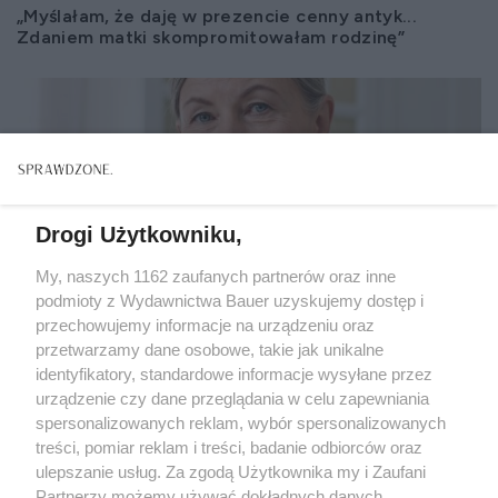
„Myślałam, że daję w prezencie cenny antyk...
Zdaniem matki skompromitowałam rodzinę”
Drogi Użytkowniku,
My, naszych 1162 zaufanych partnerów oraz inne
podmioty z Wydawnictwa Bauer uzyskujemy dostęp i
przechowujemy informacje na urządzeniu oraz
przetwarzamy dane osobowe, takie jak unikalne
identyfikatory, standardowe informacje wysyłane przez
urządzenie czy dane przeglądania w celu zapewniania
spersonalizowanych reklam, wybór spersonalizowanych
treści, pomiar reklam i treści, badanie odbiorców oraz
ZWIERZENIA
ulepszanie usług. Za zgodą Użytkownika my i Zaufani
„Gorzki dżem z mirabelek odmienił moje życie. Nie
Partnerzy możemy używać dokładnych danych