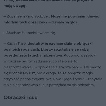
moją uwagę
.
– Zupełnie jak moi rodzice...
Może nie powinnam dawać
młodym tych obrączek?
– dumała na głos.
– Słucham? – zaciekawiłam się.
– Kasia i Karol
dostali w prezencie ślubne obrączki
po moich rodzicach, którzy rozstali się ze sobą
po jedenastu latach małżeństwa
. Podobno wszyscy
w rodzinie byli tym zdumieni, bo stało się to
niespodziewanie... – opowiadała starsza pani. – Tak bardzo
się kochali! Myślisz, moja droga, że te obrączki mogły
przynieść pecha mojemu wnukowi i jego żonie? – zapytała
mnie niespodziewanie, a ja patrzyłam na nią oniemiała.
Obrączki i cud