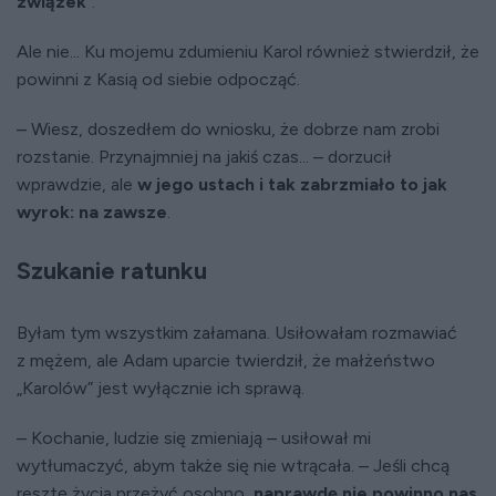
związek
”.
Ale nie... Ku mojemu zdumieniu Karol również stwierdził, że
powinni z Kasią od siebie odpocząć.
– Wiesz, doszedłem do wniosku, że dobrze nam zrobi
rozstanie. Przynajmniej na jakiś czas... – dorzucił
wprawdzie, ale
w jego ustach i tak zabrzmiało to jak
wyrok: na zawsze
.
Szukanie ratunku
Byłam tym wszystkim załamana. Usiłowałam rozmawiać
z mężem, ale Adam uparcie twierdził, że małżeństwo
„Karolów” jest wyłącznie ich sprawą.
– Kochanie, ludzie się zmieniają – usiłował mi
wytłumaczyć, abym także się nie wtrącała. – Jeśli chcą
resztę życia przeżyć osobno,
naprawdę nie powinno nas