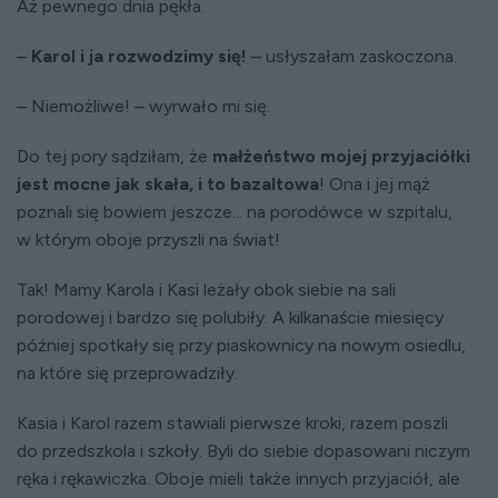
Aż pewnego dnia pękła.
–
Karol i ja rozwodzimy się!
– usłyszałam zaskoczona.
– Niemożliwe! – wyrwało mi się.
Do tej pory sądziłam, że
małżeństwo mojej przyjaciółki
jest mocne jak skała, i to bazaltowa
! Ona i jej mąż
poznali się bowiem jeszcze... na porodówce w szpitalu,
w którym oboje przyszli na świat!
Tak! Mamy Karola i Kasi leżały obok siebie na sali
porodowej i bardzo się polubiły. A kilkanaście miesięcy
później spotkały się przy piaskownicy na nowym osiedlu,
na które się przeprowadziły.
Kasia i Karol razem stawiali pierwsze kroki, razem poszli
do przedszkola i szkoły. Byli do siebie dopasowani niczym
ręka i rękawiczka. Oboje mieli także innych przyjaciół, ale