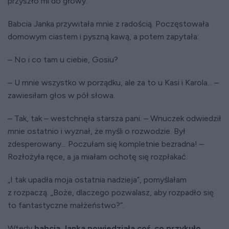
przyszło mi do głowy.
Babcia Janka przywitała mnie z radością. Poczęstowała
domowym ciastem i pyszną kawą, a potem zapytała:
– No i co tam u ciebie, Gosiu?
– U mnie wszystko w porządku, ale za to u Kasi i Karola... –
zawiesiłam głos w pół słowa.
– Tak, tak – westchnęła starsza pani. – Wnuczek odwiedził
mnie ostatnio i wyznał, że myśli o rozwodzie. Był
zdesperowany... Poczułam się kompletnie bezradna! –
Rozłożyła ręce, a ja miałam ochotę się rozpłakać.
„I tak upadła moja ostatnia nadzieja”, pomyślałam
z rozpaczą. „Boże, dlaczego pozwalasz, aby rozpadło się
to fantastyczne małżeństwo?”.
Wtedy
babcia Janka powiedziała coś, co przykuło