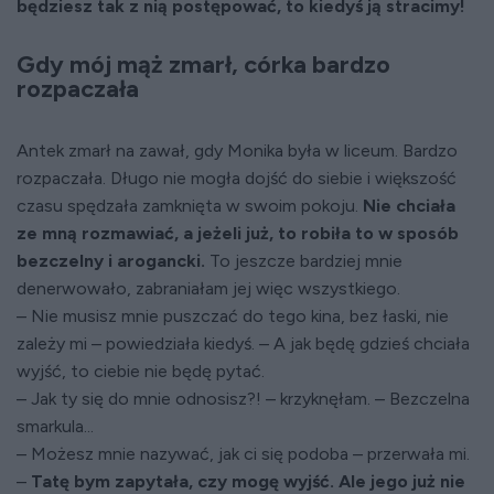
będziesz tak z nią postępować, to kiedyś ją stracimy!
Gdy mój mąż zmarł, córka bardzo
rozpaczała
Antek zmarł na zawał, gdy Monika była w liceum. Bardzo
rozpaczała. Długo nie mogła dojść do siebie i większość
czasu spędzała zamknięta w swoim pokoju.
Nie chciała
ze mną rozmawiać, a jeżeli już, to robiła to w sposób
bezczelny i arogancki.
To jeszcze bardziej mnie
denerwowało, zabraniałam jej więc wszystkiego.
– Nie musisz mnie puszczać do tego kina, bez łaski, nie
zależy mi – powiedziała kiedyś. – A jak będę gdzieś chciała
wyjść, to ciebie nie będę pytać.
– Jak ty się do mnie odnosisz?! – krzyknęłam. – Bezczelna
smarkula...
– Możesz mnie nazywać, jak ci się podoba – przerwała mi.
–
Tatę bym zapytała, czy mogę wyjść. Ale jego już nie