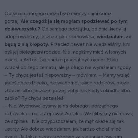
Od śmierci mojego męża było między nami coraz
gorzej.
Ale czegóż ja się mogłam spodziewać po tym
dziewuszysku?
Od samego początku, od dnia, kiedy ją
adoptowaliśmy, jeszcze jako niemowlaka,
wiedziałam, że
będą z nią kłopoty.
Przecież nawet nie wiedzieliśmy, kim
byli jej biologiczni rodzice. Nie mogliśmy mieć własnych
dzieci, a Antoni tak bardzo pragnął być ojcem. Stale
wracał do tego tematu, ale ja długo nie wyrażałam zgody.
– Ty chyba jesteś niepoważny – mówiłam. – Mamy wziąć
jakieś obce dziecko, nie wiadomo, jakich rodziców, może
złodziei albo jeszcze gorzej, żeby nas kiedyś okradło albo
zabiło? Ty chyba oszalałeś!
– Nie. Wychowalibyśmy je na dobrego i porządnego
człowieka – nie ustępował Antek. – Wzięlibyśmy niemowlę
ze szpitala... Nie przypuszczałam, że mąż okaże się taki
uparty. Ale dobrze wiedziałam, jak bardzo chciał mieć
dzieci. Ja także nieraz tęskniłam za radosnym gwarem