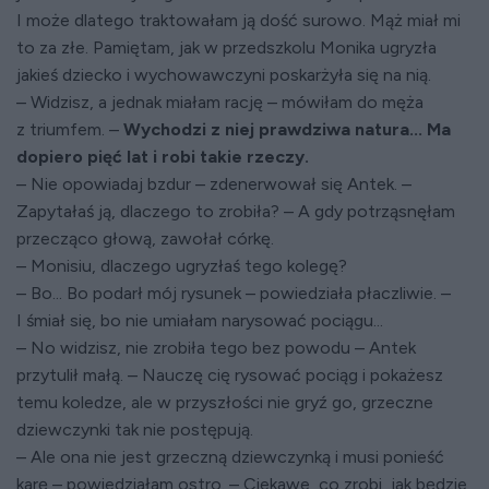
I może dlatego traktowałam ją dość surowo. Mąż miał mi
to za złe. Pamiętam, jak w przedszkolu Monika ugryzła
jakieś dziecko i wychowawczyni poskarżyła się na nią.
– Widzisz, a jednak miałam rację – mówiłam do męża
z triumfem. –
Wychodzi z niej prawdziwa natura... Ma
dopiero pięć lat i robi takie rzeczy.
– Nie opowiadaj bzdur – zdenerwował się Antek. –
Zapytałaś ją, dlaczego to zrobiła? – A gdy potrząsnęłam
przecząco głową, zawołał córkę.
– Monisiu, dlaczego ugryzłaś tego kolegę?
– Bo... Bo podarł mój rysunek – powiedziała płaczliwie. –
I śmiał się, bo nie umiałam narysować pociągu...
– No widzisz, nie zrobiła tego bez powodu – Antek
przytulił małą. – Nauczę cię rysować pociąg i pokażesz
temu koledze, ale w przyszłości nie gryź go, grzeczne
dziewczynki tak nie postępują.
– Ale ona nie jest grzeczną dziewczynką i musi ponieść
karę – powiedziałam ostro. – Ciekawe, co zrobi, jak będzie