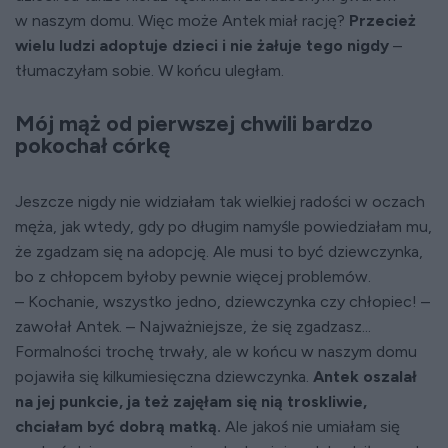
w naszym domu. Więc może Antek miał rację?
Przecież
wielu ludzi adoptuje dzieci i nie żałuje tego nigdy
–
tłumaczyłam sobie. W końcu uległam.
Mój mąż od pierwszej chwili bardzo
pokochał córkę
Jeszcze nigdy nie widziałam tak wielkiej radości w oczach
męża, jak wtedy, gdy po długim namyśle powiedziałam mu,
że zgadzam się na adopcję. Ale musi to być dziewczynka,
bo z chłopcem byłoby pewnie więcej problemów.
– Kochanie, wszystko jedno, dziewczynka czy chłopiec! –
zawołał Antek. – Najważniejsze, że się zgadzasz...
Formalności trochę trwały, ale w końcu w naszym domu
pojawiła się kilkumiesięczna dziewczynka.
Antek oszalał
na jej punkcie, ja też zajęłam się nią troskliwie,
chciałam być dobrą matką.
Ale jakoś nie umiałam się