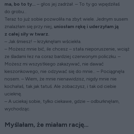
ma, bo to ty...
– głos jej zadrżał. – To ty go wpędziłaś
do grobu...
Teraz to już sobie pozwoliła na zbyt wiele. Jednym susem
znalazłam się przy niej,
uniosłam rękę i uderzyłam ją
z całej siły w twarz.
– Jak śmiesz! – krzyknęłam wściekła.
– Możesz mnie bić, ile chcesz – stała nieporuszenie, wciąż
ze śladami łez na coraz bardziej czerwonym policzku. –
Możesz mi wszystkiego zakazywać, nie dawać
kieszonkowego, nie odzywać się do mnie... – Pociągnęła
nosem. – Wiem, że mnie nienawidzisz, nigdy mnie nie
kochałaś, tak jak tatuś. Ale zobaczysz, i tak od ciebie
ucieknę.
– A uciekaj sobie, tylko ciekawe, gdzie – odburknęłam,
wychodząc.
Myślałam, że miałam rację...