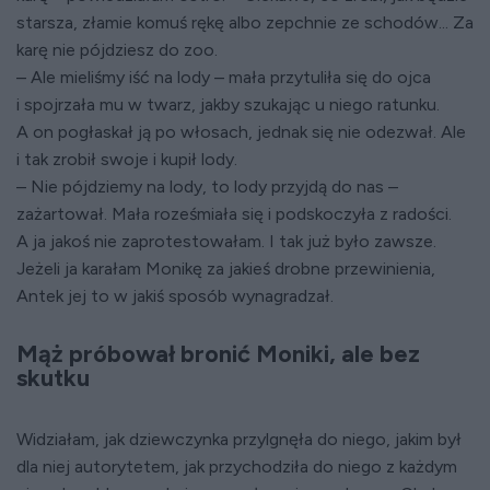
starsza, złamie komuś rękę albo zepchnie ze schodów... Za
karę nie pójdziesz do zoo.
– Ale mieliśmy iść na lody – mała przytuliła się do ojca
i spojrzała mu w twarz, jakby szukając u niego ratunku.
A on pogłaskał ją po włosach, jednak się nie odezwał. Ale
i tak zrobił swoje i kupił lody.
– Nie pójdziemy na lody, to lody przyjdą do nas –
zażartował. Mała roześmiała się i podskoczyła z radości.
A ja jakoś nie zaprotestowałam. I tak już było zawsze.
Jeżeli ja karałam Monikę za jakieś drobne przewinienia,
Antek jej to w jakiś sposób wynagradzał.
Mąż próbował bronić Moniki, ale bez
skutku
Widziałam, jak dziewczynka przylgnęła do niego, jakim był
dla niej autorytetem, jak przychodziła do niego z każdym