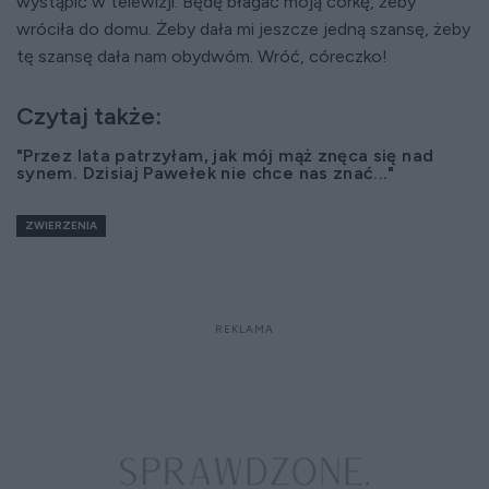
wystąpić w telewizji. Będę błagać moją córkę, żeby
wróciła do domu. Żeby dała mi jeszcze jedną szansę, żeby
tę szansę dała nam obydwóm. Wróć, córeczko!
Czytaj także:
"Przez lata patrzyłam, jak mój mąż znęca się nad
synem. Dzisiaj Pawełek nie chce nas znać..."
ZWIERZENIA