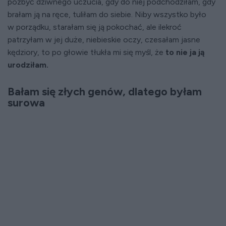
pozbyć dziwnego uczucia, gdy do niej podchodziłam, gdy
brałam ją na ręce, tuliłam do siebie. Niby wszystko było
w porządku, starałam się ją pokochać, ale ilekroć
patrzyłam w jej duże, niebieskie oczy, czesałam jasne
kędziory, to po głowie tłukła mi się myśl, że
to nie ja ją
urodziłam.
Bałam się złych genów, dlatego byłam
surowa