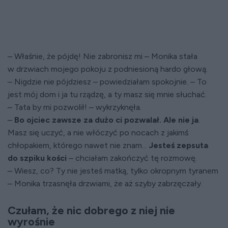
– Właśnie, że pójdę! Nie zabronisz mi – Monika stała
w drzwiach mojego pokoju z podniesioną hardo głową.
– Nigdzie nie pójdziesz – powiedziałam spokojnie. – To
jest mój dom i ja tu rządzę, a ty masz się mnie słuchać.
– Tata by mi pozwolił! – wykrzyknęła.
–
Bo ojciec zawsze za dużo ci pozwalał. Ale nie ja
.
Masz się uczyć, a nie włóczyć po nocach z jakimś
chłopakiem, którego nawet nie znam...
Jesteś zepsuta
do szpiku kości
– chciałam zakończyć tę rozmowę.
– Wiesz, co? Ty nie jesteś matką, tylko okropnym tyranem
– Monika trzasnęła drzwiami, że aż szyby zabrzęczały.
Czułam, że nic dobrego z niej nie
wyrośnie