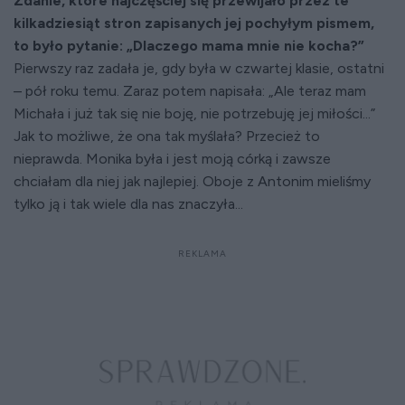
Zdanie, które najczęściej się przewijało przez te
kilkadziesiąt stron zapisanych jej pochyłym pismem,
to było pytanie: „Dlaczego mama mnie nie kocha?”
Pierwszy raz zadała je, gdy była w czwartej klasie, ostatni
– pół roku temu. Zaraz potem napisała: „Ale teraz mam
Michała i już tak się nie boję, nie potrzebuję jej miłości...”
Jak to możliwe, że ona tak myślała? Przecież to
nieprawda. Monika była i jest moją córką i zawsze
chciałam dla niej jak najlepiej. Oboje z Antonim mieliśmy
tylko ją i tak wiele dla nas znaczyła...