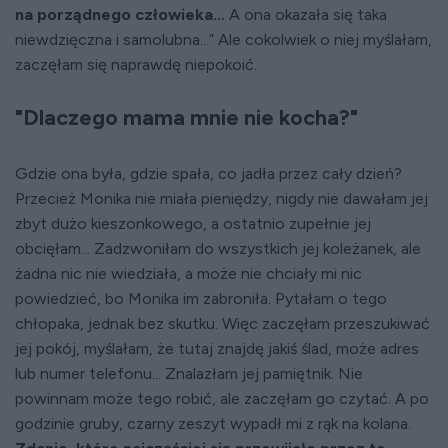
na porządnego człowieka...
A ona okazała się taka
niewdzięczna i samolubna...” Ale cokolwiek o niej myślałam,
zaczęłam się naprawdę niepokoić.
"Dlaczego mama mnie nie kocha?"
Gdzie ona była, gdzie spała, co jadła przez cały dzień?
Przecież Monika nie miała pieniędzy, nigdy nie dawałam jej
zbyt dużo kieszonkowego, a ostatnio zupełnie jej
obcięłam... Zadzwoniłam do wszystkich jej koleżanek, ale
żadna nic nie wiedziała, a może nie chciały mi nic
powiedzieć, bo Monika im zabroniła. Pytałam o tego
chłopaka, jednak bez skutku. Więc zaczęłam przeszukiwać
jej pokój, myślałam, że tutaj znajdę jakiś ślad, może adres
lub numer telefonu... Znalazłam jej pamiętnik. Nie
powinnam może tego robić, ale zaczęłam go czytać. A po
godzinie gruby, czarny zeszyt wypadł mi z rąk na kolana.