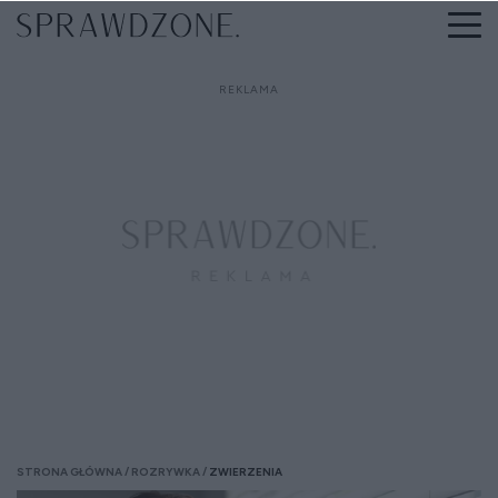
STRONA GŁÓWNA
ROZRYWKA
ZWIERZENIA