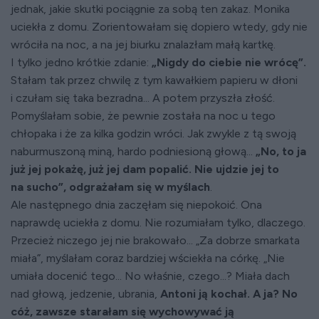
jednak, jakie skutki pociągnie za sobą ten zakaz. Monika
uciekła z domu. Zorientowałam się dopiero wtedy, gdy nie
wróciła na noc, a na jej biurku znalazłam małą kartkę.
I tylko jedno krótkie zdanie:
„Nigdy do ciebie nie wrócę”.
Stałam tak przez chwilę z tym kawałkiem papieru w dłoni
i czułam się taka bezradna... A potem przyszła złość.
Pomyślałam sobie, że pewnie została na noc u tego
chłopaka i że za kilka godzin wróci. Jak zwykle z tą swoją
naburmuszoną miną, hardo podniesioną głową...
„No, to ja
już jej pokażę, już jej dam popalić. Nie ujdzie jej to
na sucho”, odgrażałam się w myślach
.
Ale następnego dnia zaczęłam się niepokoić. Ona
naprawdę uciekła z domu. Nie rozumiałam tylko, dlaczego.
Przecież niczego jej nie brakowało... „Za dobrze smarkata
miała”, myślałam coraz bardziej wściekła na córkę. „Nie
umiała docenić tego... No właśnie, czego...? Miała dach
nad głową, jedzenie, ubrania,
Antoni ją kochał. A ja? No
cóż, zawsze starałam się wychowywać ją