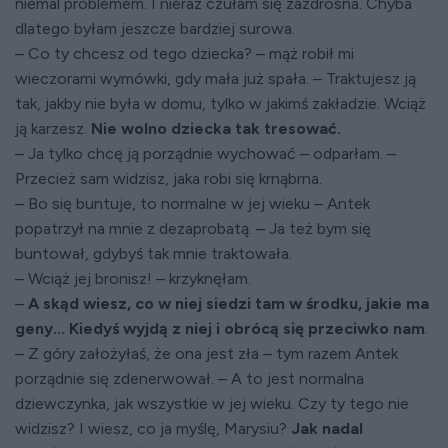
niemal problemem. I nieraz czułam się zazdrosna. Chyba
dlatego byłam jeszcze bardziej surowa.
– Co ty chcesz od tego dziecka? – mąż robił mi
wieczorami wymówki, gdy mała już spała. – Traktujesz ją
tak, jakby nie była w domu, tylko w jakimś zakładzie. Wciąż
ją karzesz.
Nie wolno dziecka tak tresować.
– Ja tylko chcę ją porządnie wychować – odparłam. –
Przecież sam widzisz, jaka robi się krnąbrna.
– Bo się buntuje, to normalne w jej wieku – Antek
popatrzył na mnie z dezaprobatą. – Ja też bym się
buntował, gdybyś tak mnie traktowała.
– Wciąż jej bronisz! – krzyknęłam.
–
A skąd wiesz, co w niej siedzi tam w środku, jakie ma
geny... Kiedyś wyjdą z niej i obrócą się przeciwko nam
.
– Z góry założyłaś, że ona jest zła – tym razem Antek
porządnie się zdenerwował. – A to jest normalna
dziewczynka, jak wszystkie w jej wieku. Czy ty tego nie
widzisz? I wiesz, co ja myślę, Marysiu?
Jak nadal