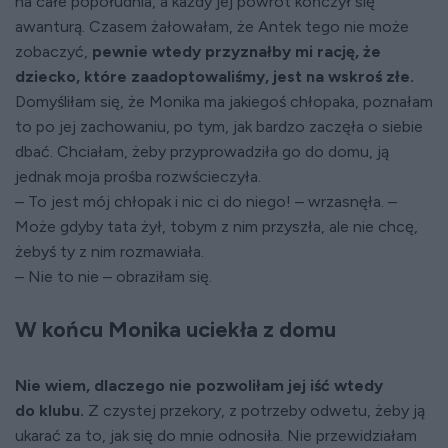
na całe popołudnia, a każdy jej powrót kończył się
awanturą. Czasem żałowałam, że Antek tego nie może
zobaczyć,
pewnie wtedy przyznałby mi rację, że
dziecko, które zaadoptowaliśmy, jest na wskroś złe.
Domyśliłam się, że Monika ma jakiegoś chłopaka, poznałam
to po jej zachowaniu, po tym, jak bardzo zaczęła o siebie
dbać. Chciałam, żeby przyprowadziła go do domu, ją
jednak moja prośba rozwścieczyła.
– To jest mój chłopak i nic ci do niego! – wrzasnęła. –
Może gdyby tata żył, tobym z nim przyszła, ale nie chcę,
żebyś ty z nim rozmawiała.
– Nie to nie – obraziłam się.
W końcu Monika uciekła z domu
Nie wiem, dlaczego nie pozwoliłam jej iść wtedy
do klubu.
Z czystej przekory, z potrzeby odwetu, żeby ją
ukarać za to, jak się do mnie odnosiła. Nie przewidziałam