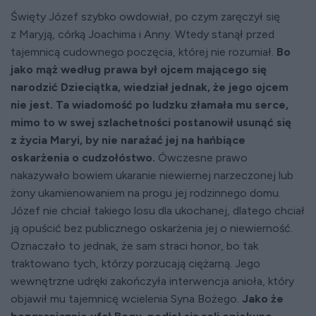
Święty Józef szybko owdowiał, po czym zaręczył się
z Maryją, córką Joachima i Anny. Wtedy stanął przed
tajemnicą cudownego poczęcia, której nie rozumiał.
Bo
jako mąż według prawa był ojcem mającego się
narodzić Dzieciątka, wiedział jednak, że jego ojcem
nie jest. Ta wiadomość po ludzku złamała mu serce,
mimo to w swej szlachetności postanowił usunąć się
z życia Maryi, by nie narażać jej na hańbiące
oskarżenia o cudzołóstwo.
Ówczesne prawo
nakazywało bowiem ukaranie niewiernej narzeczonej lub
żony ukamienowaniem na progu jej rodzinnego domu.
Józef nie chciał takiego losu dla ukochanej, dlatego chciał
ją opuścić bez publicznego oskarżenia jej o niewierność.
Oznaczało to jednak, że sam straci honor, bo tak
traktowano tych, którzy porzucają ciężarną. Jego
wewnętrzne udręki zakończyła interwencja anioła, który
objawił mu tajemnicę wcielenia Syna Bożego.
Jako że