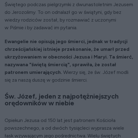
Świętego podczas pielgrzymki z dwunastoletnim Jezusem
do Jerozolimy. To on odnalazł go w świątyni, gdy bez
wiedzy rodziców został, by rozmawiać z uczonymi
w Piśmie i by zadawać im pytania.
Ewangelie nie opisują jego śmierci, jednak w tradycji
chrześcijańskiej istnieje przekonanie, że umarł przed
ukrzyżowaniem w obecności Jezusa i Maryi. Ta śmierć,
nazywana "świętą śmiercią", sprawiła, że został
patronem umierających.
Wierzy się, że św. Józef modli
się za naszą duszę w godzinie śmierci.
Św. Józef, jeden z najpotężniejszych
orędowników w niebie
Opiekun Jezusa od 150 lat jest patronem Kościoła
powszechnego, a od dwóch tysiącleci wyprasza wiele
łask wzywającym jego pośrednictwa. Wielu świętych