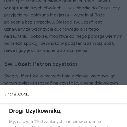
ukazał przez bezwarunkowe posłuszeństwo. Nawet
w najtrudniejszych chwilach – jak ucieczka do Egiptu czy
przyjęcie roli opiekuna Mesjasza – wypełniał Boże
polecenia bez sprzeciwu. Dlatego św. Józef jest
uznawany za wzór życia duchowego opartego
na zaufaniu i pokorze. Modlitwa do niego pomaga wiernym
odnaleźć spokój i pewność w podążaniu za wolą Bożą,
nawet gdy jest to trudne do zrozumienia.
Św. Józef: Patron czystości
Święty Józef żył w małżeństwie z Maryją, zachowując
w tym związku szczególną czystość, zwaną dziewiczym
małżeństwem. W katolickiej tradycji podkreśla się jego
wyjątkową cnotę, która pozwoliła mu współpracować
z Bożym planem, jednocześnie zachowując czystość
Drogi Użytkowniku,
serca i umysłu. Dlatego św. Józef jest patronem osób,
które pragną zachować czystość w życiu, zarówno tych
My, naszych 1160 zaufanych partnerów oraz inne
w małżeństwie, jak i osób konsekrowanych. Modlitwa