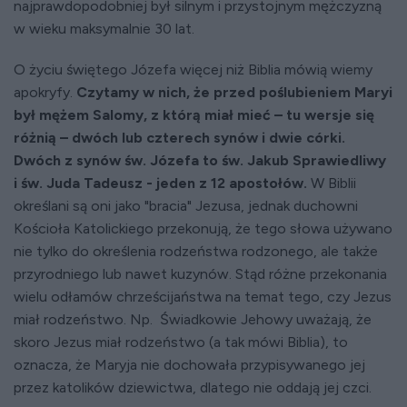
najprawdopodobniej był silnym i przystojnym mężczyzną
w wieku maksymalnie 30 lat.
O życiu świętego Józefa więcej niż Biblia mówią wiemy
apokryfy.
Czytamy w nich, że przed poślubieniem Maryi
był mężem Salomy, z którą miał mieć – tu wersje się
różnią – dwóch lub czterech synów i dwie córki.
Dwóch z synów św. Józefa to św. Jakub Sprawiedliwy
i św. Juda Tadeusz - jeden z 12 apostołów.
W Biblii
określani są oni jako "bracia" Jezusa, jednak duchowni
Kościoła Katolickiego przekonują, że tego słowa używano
nie tylko do określenia rodzeństwa rodzonego, ale także
przyrodniego lub nawet kuzynów. Stąd różne przekonania
wielu odłamów chrześcijaństwa na temat tego, czy Jezus
miał rodzeństwo. Np. Świadkowie Jehowy uważają, że
skoro Jezus miał rodzeństwo (a tak mówi Biblia), to
oznacza, że Maryja nie dochowała przypisywanego jej
przez katolików dziewictwa, dlatego nie oddają jej czci.