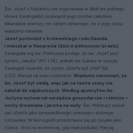
Św. Józef z Nazaretu nie wypowiada w Biblii ani jednego
słowa. Ewangeliści poświęcili jego osobie zaledwie
kilkanaście wierszy, nic zatem dziwnego, że o jego życiu
wiadomo niewiele.
Józef pochodził z królewskiego rodu Dawida
i mieszkał w Nazarecie (dziś w północnym Izraelu).
Ewangelia wg św. Mateusza podaje, że św. Józef jest
synem „Jakuba” (Mt 1,16), jednak św. Łukasz w swojej
Ewangelii twierdzi, że ojcem Józefa był „Heli” (Łk
3,23). Wersje są więc rozbieżne.
Wiadomo natomiast, że
św. Józef był cieślą, więc jak na tamte czasy nie
należał do najuboższych. Według apokryfów św.
Justyna wytwarzał narzędzia gospodarcze i rolnicze –
sochy drewniane i jarzma na woły.
Św. Mateusz opisał
zaś Józefa jako sprawiedliwego, prawego i dobrego
człowieka. W ikonografii przedstawia się go zwykle jako
starca, choć w momencie, gdy miał poślubić Maryję