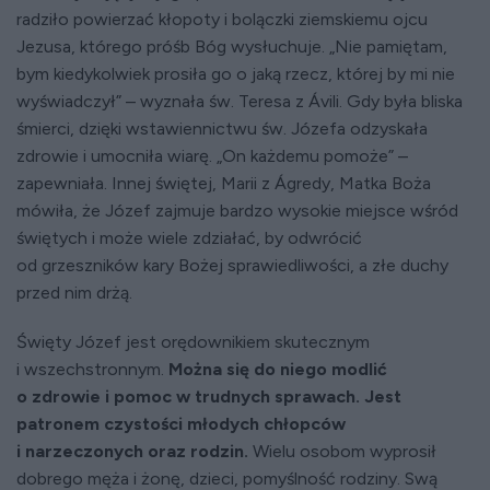
radziło powierzać kłopoty i bolączki ziemskiemu ojcu
Jezusa, którego próśb Bóg wysłuchuje. „Nie pamiętam,
bym kiedykolwiek prosiła go o jaką rzecz, której by mi nie
wyświadczył” – wyznała św. Teresa z Ávili. Gdy była bliska
śmierci, dzięki wstawiennictwu św. Józefa odzyskała
zdrowie i umocniła wiarę. „On każdemu pomoże” –
zapewniała. Innej świętej, Marii z Ágredy, Matka Boża
mówiła, że Józef zajmuje bardzo wysokie miejsce wśród
świętych i może wiele zdziałać, by odwrócić
od grzeszników kary Bożej sprawiedliwości, a złe duchy
przed nim drżą.
Święty Józef jest orędownikiem skutecznym
i wszechstronnym.
Można się do niego modlić
o zdrowie i pomoc w trudnych sprawach. Jest
patronem czystości młodych chłopców
i narzeczonych oraz rodzin.
Wielu osobom wyprosił
dobrego męża i żonę, dzieci, pomyślność rodziny. Swą