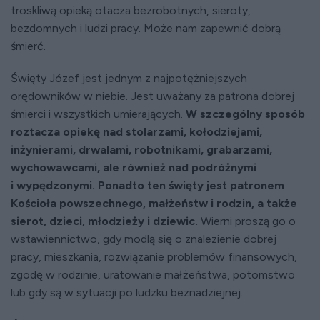
troskliwą opieką otacza bezrobotnych, sieroty,
bezdomnych i ludzi pracy. Może nam zapewnić dobrą
śmierć.
Święty Józef jest jednym z najpotężniejszych
orędowników w niebie. Jest uważany za patrona dobrej
śmierci i wszystkich umierających.
W szczególny sposób
roztacza opiekę nad stolarzami, kołodziejami,
inżynierami, drwalami, robotnikami, grabarzami,
wychowawcami, ale również nad podróżnymi
i wypędzonymi. Ponadto ten święty jest patronem
Kościoła powszechnego, małżeństw i rodzin, a także
sierot, dzieci, młodzieży i dziewic.
Wierni proszą go o
wstawiennictwo, gdy modlą się o znalezienie dobrej
pracy, mieszkania, rozwiązanie problemów finansowych,
zgodę w rodzinie, uratowanie małżeństwa, potomstwo
lub gdy są w sytuacji po ludzku beznadziejnej.