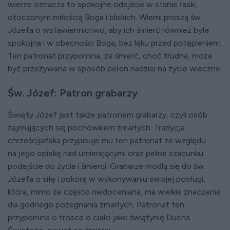
wierze oznacza to spokojne odejście w stanie łaski,
otoczonym miłością Boga i bliskich. Wierni proszą św.
Józefa o wstawiennictwo, aby ich śmierć również była
spokojna i w obecności Boga, bez lęku przed potępieniem.
Ten patronat przypomina, że śmierć, choć trudna, może
być przeżywana w sposób pełen nadziei na życie wieczne.
Św. Józef: Patron grabarzy
Święty Józef jest także patronem grabarzy, czyli osób
zajmujących się pochówkiem zmarłych. Tradycja
chrześcijańska przypisuje mu ten patronat ze względu
na jego opiekę nad umierającymi oraz pełne szacunku
podejście do życia i śmierci. Grabarze modlą się do św.
Józefa o siłę i pokorę w wykonywaniu swojej posługi,
która, mimo że często niedoceniana, ma wielkie znaczenie
dla godnego pożegnania zmarłych. Patronat ten
przypomina o trosce o ciało jako świątynię Ducha