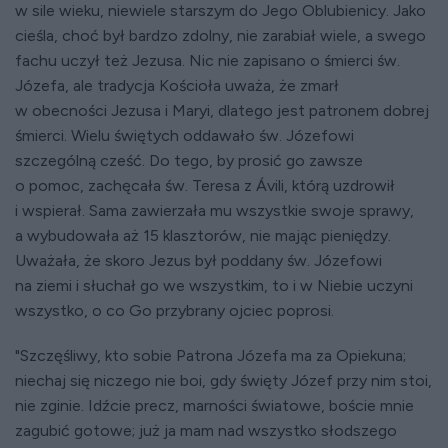
w sile wieku, niewiele starszym do Jego Oblubienicy. Jako
cieśla, choć był bardzo zdolny, nie zarabiał wiele, a swego
fachu uczył też Jezusa. Nic nie zapisano o śmierci św.
Józefa, ale tradycja Kościoła uważa, że zmarł
w obecności Jezusa i Maryi, dlatego jest patronem dobrej
śmierci. Wielu świętych oddawało św. Józefowi
szczególną cześć. Do tego, by prosić go zawsze
o pomoc, zachęcała św. Teresa z Ávili, którą uzdrowił
i wspierał. Sama zawierzała mu wszystkie swoje sprawy,
a wybudowała aż 15 klasztorów, nie mając pieniędzy.
Uważała, że skoro Jezus był poddany św. Józefowi
na ziemi i słuchał go we wszystkim, to i w Niebie uczyni
wszystko, o co Go przybrany ojciec poprosi.
"Szczęśliwy, kto sobie Patrona Józefa ma za Opiekuna;
niechaj się niczego nie boi, gdy święty Józef przy nim stoi,
nie zginie. Idźcie precz, marności światowe, boście mnie
zagubić gotowe; już ja mam nad wszystko słodszego