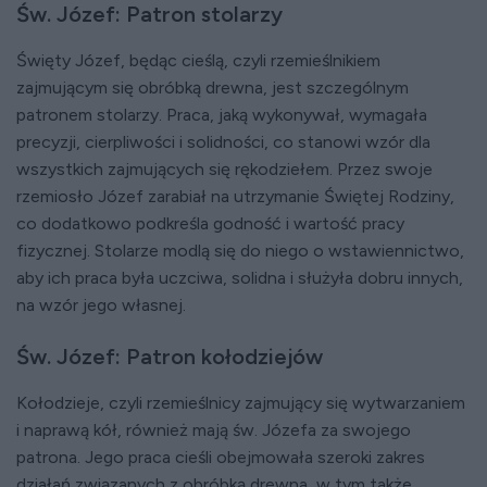
Św. Józef: Patron stolarzy
Święty Józef, będąc cieślą, czyli rzemieślnikiem
zajmującym się obróbką drewna, jest szczególnym
patronem stolarzy. Praca, jaką wykonywał, wymagała
precyzji, cierpliwości i solidności, co stanowi wzór dla
wszystkich zajmujących się rękodziełem. Przez swoje
rzemiosło Józef zarabiał na utrzymanie Świętej Rodziny,
co dodatkowo podkreśla godność i wartość pracy
fizycznej. Stolarze modlą się do niego o wstawiennictwo,
aby ich praca była uczciwa, solidna i służyła dobru innych,
na wzór jego własnej.
Św. Józef: Patron kołodziejów
Kołodzieje, czyli rzemieślnicy zajmujący się wytwarzaniem
i naprawą kół, również mają św. Józefa za swojego
patrona. Jego praca cieśli obejmowała szeroki zakres
działań związanych z obróbką drewna, w tym także