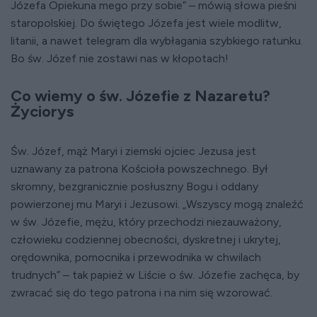
Józefa Opiekuna mego przy sobie” – mówią słowa pieśni
staropolskiej. Do świętego Józefa jest wiele modlitw,
litanii, a nawet telegram dla wybłagania szybkiego ratunku.
Bo św. Józef nie zostawi nas w kłopotach!
Co wiemy o św. Józefie z Nazaretu?
Życiorys
Św. Józef, mąż Maryi i ziemski ojciec Jezusa jest
uznawany za patrona Kościoła powszechnego. Był
skromny, bezgranicznie posłuszny Bogu i oddany
powierzonej mu Maryi i Jezusowi. „Wszyscy mogą znaleźć
w św. Józefie, mężu, który przechodzi niezauważony,
człowieku codziennej obecności, dyskretnej i ukrytej,
orędownika, pomocnika i przewodnika w chwilach
trudnych” – tak papież w Liście o św. Józefie zachęca, by
zwracać się do tego patrona i na nim się wzorować.