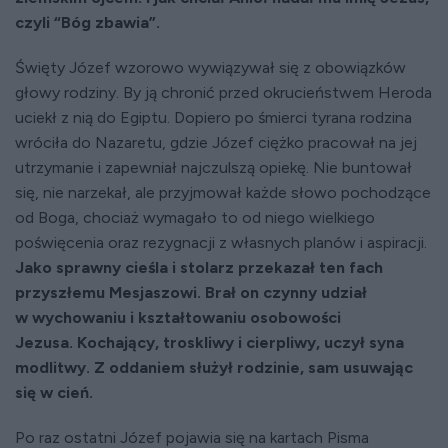
czyli “Bóg zbawia”.
Święty Józef wzorowo wywiązywał się z obowiązków
głowy rodziny. By ją chronić przed okrucieństwem Heroda
uciekł z nią do Egiptu. Dopiero po śmierci tyrana rodzina
wróciła do Nazaretu, gdzie Józef ciężko pracował na jej
utrzymanie i zapewniał najczulszą opiekę. Nie buntował
się, nie narzekał, ale przyjmował każde słowo pochodzące
od Boga, chociaż wymagało to od niego wielkiego
poświęcenia oraz rezygnacji z własnych planów i aspiracji.
Jako sprawny cieśla i stolarz przekazał ten fach
przyszłemu Mesjaszowi. Brał on czynny udział
w wychowaniu i kształtowaniu osobowości
Jezusa. Kochający, troskliwy i cierpliwy, uczył syna
modlitwy. Z oddaniem służył rodzinie, sam usuwając
się w cień.
Po raz ostatni Józef pojawia się na kartach Pisma