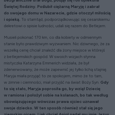
bezgranicznie ufał Bogu, podjął się roli opiekuna
Świętej Rodziny. Poślubił ciężarną Maryję i zabrał
do swojego domu w Nazarecie, gdzie otoczył miłością
i opieką.
To stamtąd, podporządkowując się cesarskiemu
dekretowi o spisie ludności, udali się razem do Betlejem.
Musieli pokonać 170 km, co dla kobiety w odmiennym
stanie było prawdziwym wyzwaniem. Nic dziwnego, że za
wszelką cenę chciał znaleźć dla żony miejsce w którejś
z betlejemskich gospód. W swoich wizjach słynna
mistyczka Katarzyna Emmerich widziała, że był
zdenerwowany, że może zapewnić jej tylko lichą stajnię.
Maryja miała przyjąć to ze spokojem, mimo że to tam,
w zimnie i ciemności, miał przyjść na świat Boży Syn.
Gdy
to się stało, Maryja poprosiła go, by wziął Dziecię
w ramiona i położył sobie na kolanach, bo tak według
obowiązującego wówczas prawa ojciec uznawał
swoje dziecko. W ten sposób również stał się jego
ziemskim ojcem. I jak chciał Anioł nadał mu imię Jezus,