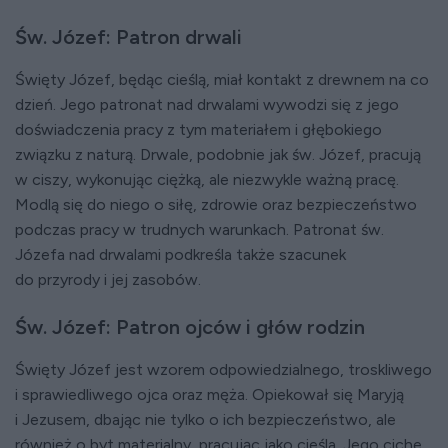
Św. Józef: Patron drwali
Święty Józef, będąc cieślą, miał kontakt z drewnem na co
dzień. Jego patronat nad drwalami wywodzi się z jego
doświadczenia pracy z tym materiałem i głębokiego
związku z naturą. Drwale, podobnie jak św. Józef, pracują
w ciszy, wykonując ciężką, ale niezwykle ważną pracę.
Modlą się do niego o siłę, zdrowie oraz bezpieczeństwo
podczas pracy w trudnych warunkach. Patronat św.
Józefa nad drwalami podkreśla także szacunek
do przyrody i jej zasobów.
Św. Józef: Patron ojców i głów rodzin
Święty Józef jest wzorem odpowiedzialnego, troskliwego
i sprawiedliwego ojca oraz męża. Opiekował się Maryją
i Jezusem, dbając nie tylko o ich bezpieczeństwo, ale
również o byt materialny, pracując jako cieśla. Jego ciche,