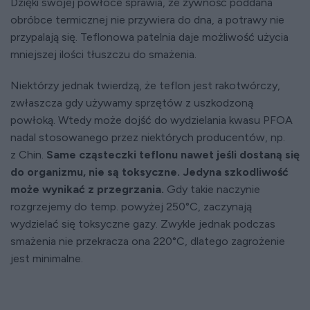
Dzięki swojej powłoce sprawia, że żywność poddana
obróbce termicznej nie przywiera do dna, a potrawy nie
przypalają się. Teflonowa patelnia daje możliwość użycia
mniejszej ilości tłuszczu do smażenia.
Niektórzy jednak twierdzą, że teflon jest rakotwórczy,
zwłaszcza gdy używamy sprzętów z uszkodzoną
powłoką. Wtedy może dojść do wydzielania kwasu PFOA
nadal stosowanego przez niektórych producentów, np.
z Chin.
Same cząsteczki teflonu nawet jeśli dostaną się
do organizmu, nie są toksyczne. Jedyna szkodliwość
może wynikać z przegrzania.
Gdy takie naczynie
rozgrzejemy do temp. powyżej 250°C, zaczynają
wydzielać się toksyczne gazy. Zwykle jednak podczas
smażenia nie przekracza ona 220°C, dlatego zagrożenie
jest minimalne.