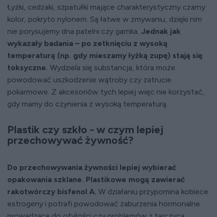
Łyżki, cedzaki, szpatułki mające charakterystyczny czarny
kolor, pokryto nylonem. Są łatwe w zmywaniu, dzięki nim
nie porysujemy dna patelni czy garnka.
Jednak jak
wykazały badania – po zetknięciu z wysoką
temperaturą (np. gdy mieszamy łyżką zupę) stają się
toksyczne.
Wydziela się substancja, która może
powodować uszkodzenie wątroby czy zatrucie
pokarmowe. Z akcesoriów tych lepiej więc nie korzystać,
gdy mamy do czynienia z wysoką temperaturą.
Plastik czy szkło - w czym lepiej
przechowywać żywność?
Do przechowywania żywności lepiej wybierać
opakowania szklane. Plastikowe mogą zawierać
rakotwórczy bisfenol A.
W działaniu przypomina kobiece
estrogeny i potrafi powodować zaburzenia hormonalne
prowadzące do otyłości czy problemów z tarczycą.