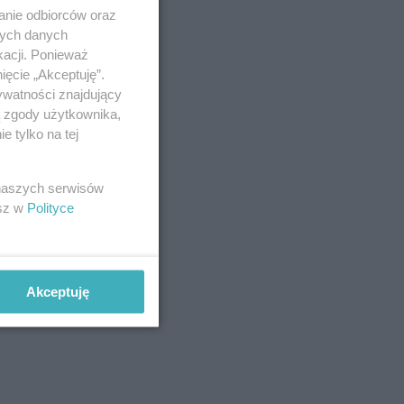
anie odbiorców oraz
nych danych
kacji. Ponieważ
ięcie „Akceptuję”.
ywatności znajdujący
ą zgody użytkownika,
 tylko na tej
 naszych serwisów
esz w
Polityce
Akceptuję