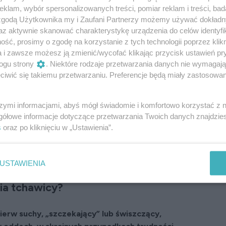
zadziej sterydy. Natomiast leki bez recepty
klam, wybór spersonalizowanych treści, pomiar reklam i treści, bad
ączkę.
 zgodą Użytkownika my i Zaufani Partnerzy możemy używać dokład
az aktywnie skanować charakterystykę urządzenia do celów identyfi
hawicy
ść, prosimy o zgodę na korzystanie z tych technologii poprzez klikn
a i zawsze możesz ją zmienić/wycofać klikając przycisk ustawień pr
ogu strony
. Niektóre rodzaje przetwarzania danych nie wymagaj
óg oddechowych, zaczynający się w dolnej części
iwić się takiemu przetwarzaniu. Preferencje będą miały zastosowanie
skrzela. Jej zapalenie towarzyszy najczęściej
tj. krtani lub oskrzeli.
szymi informacjami, abyś mógł świadomie i komfortowo korzystać z
a tchawicy są wirusy. Zapalenia bakteryjne
gółowe informacje dotyczące przetwarzania Twoich danych znajdzi
 one konsekwencją nieleczonej infekcji
s
oraz po kliknięciu w „Ustawienia”.
ielimy na ostre, w którym objawy trwają krótko,
przewlekłe, w którym dolegliwości są łagodniejsze,
USTAWIENIA
ia tchawicy?
pierw suchy, „szczekający” lub świszczący,