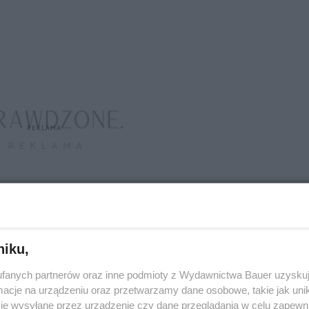
niku,
fanych partnerów oraz inne podmioty z Wydawnictwa Bauer uzyskuj
 od rodzaju infekcji. Przy bakteryjnej, która
cje na urządzeniu oraz przetwarzamy dane osobowe, takie jak unika
tyki, natomiast przy wirusowej stosuje się leki
je wysyłane przez urządzenie czy dane przeglądania w celu zapewn