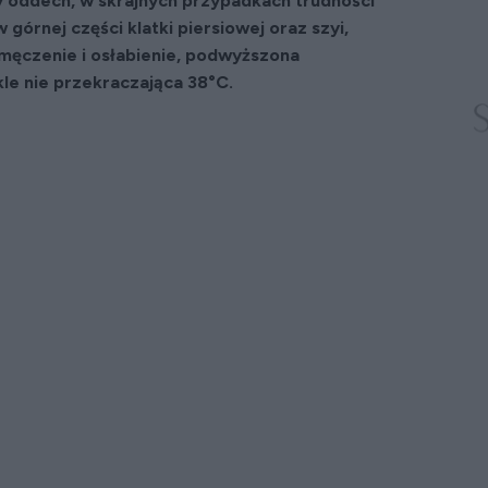
y oddech, w skrajnych przypadkach trudności
 górnej części klatki piersiowej oraz szyi,
zmęczenie i osłabienie, podwyższona
le nie przekraczająca 38°C.