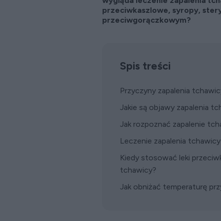
wygląda leczenie zapalenia tch
przeciwkaszlowe, syropy, steryd
przeciwgorączkowym?
Spis treści
Przyczyny zapalenia tchawic
Jakie są objawy zapalenia t
Jak rozpoznać zapalenie tc
Leczenie zapalenia tchawicy
Kiedy stosować leki przeciw
tchawicy?
Jak obniżać temperaturę prz