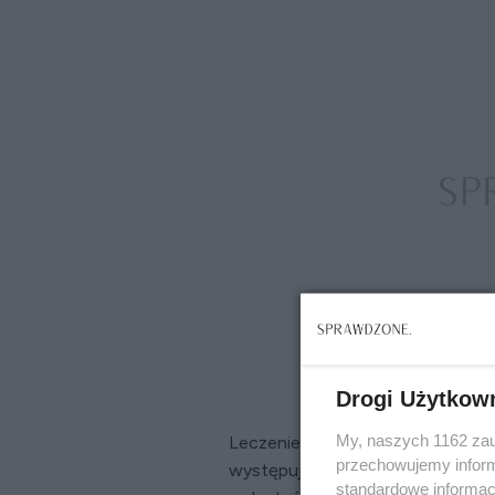
Drogi Użytkow
My, naszych 1162 zau
Leczenie zapalenia tchawicy zależy
przechowujemy informa
występuje rzadko, pomogą antybio
standardowe informac