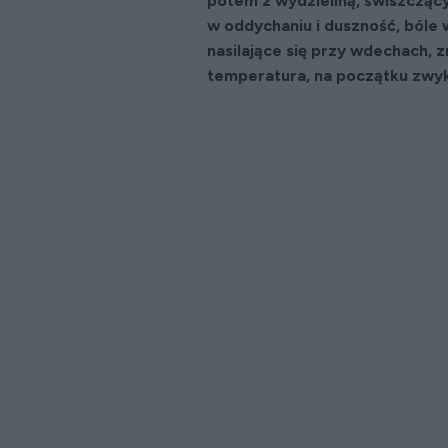
potem z wydzieliną, świszcząc
w oddychaniu i duszność, bóle w
nasilające się przy wdechach, 
temperatura, na początku zwyk