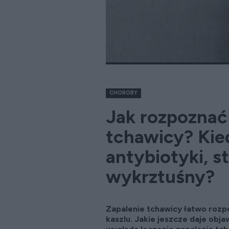
CHOROBY
Jak rozpoznać 
tchawicy? Ki
antybiotyki, s
wykrztuśny?
Zapalenie tchawicy łatwo rozp
kaszlu. Jakie jeszcze daje obja