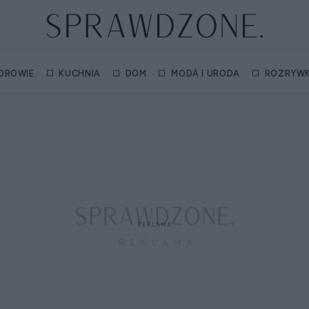
DROWIE
KUCHNIA
DOM
MODA I URODA
ROZRYW