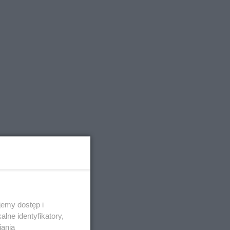
emy dostęp i
lne identyfikatory,
iania