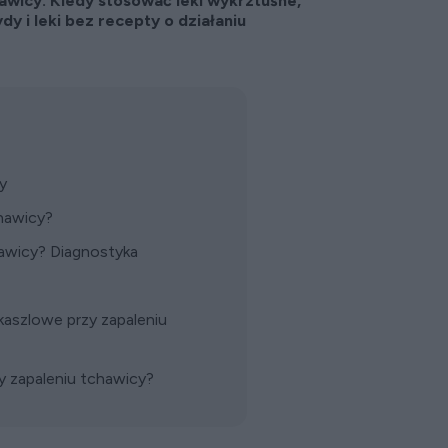
awicy. Kiedy stosować leki wykrztuśne,
y i leki bez recepty o działaniu
y
chawicy?
hawicy? Diagnostyka
kaszlowe przy zapaleniu
y zapaleniu tchawicy?