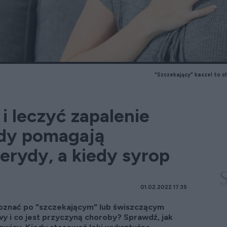
"Szczekający" kaszel to 
i leczyć zapalenie
edy pomagają
terydy, a kiedy syrop
01.02.2022 17:35
oznać po "szczekającym" lub świszczącym
wy i co jest przyczyną choroby? Sprawdź, jak