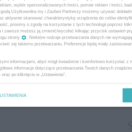
 była też świetnym fachowcem. Podziwiałam ją
klam, wybór spersonalizowanych treści, pomiar reklam i treści, bad
ać u niej pracę, skakałam z radości. Od tamtego
 zgodą Użytkownika my i Zaufani Partnerzy możemy używać dokład
.
Byłam jedną z jej najwierniejszych pracownic.
az aktywnie skanować charakterystykę urządzenia do celów identyfi
ść, prosimy o zgodę na korzystanie z tych technologii poprzez klikn
ej odchodziły. Nie wszyscy potrafili znieść
a i zawsze możesz ją zmienić/wycofać klikając przycisk ustawień pr
dziny, duże wymagania i potężną dozę krytyki.
ogu strony
. Niektóre rodzaje przetwarzania danych nie wymagaj
ą tylko, jak się nie narobić, a zarobić. Co to za
iwić się takiemu przetwarzaniu. Preferencje będą miały zastosowanie
moja szefowa.
, że praca to poważna sprawa i że obowiązek to
szymi informacjami, abyś mógł świadomie i komfortowo korzystać z
fakt, że mam szansę pracować w tak renomowanym
gółowe informacje dotyczące przetwarzania Twoich danych znajdzi
ednego z najlepszych w mieście). A że nie zawsze
s
oraz po kliknięciu w „Ustawienia”.
żenia, że nie ma miejsca, w którym zawsze jest
USTAWIENIA