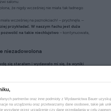
zwi salonu.
olona, że nigdy wcześniej nie miała tak ładnego
 miała wcześniej na paznokciach! – prychnęła. –
rdziej przykładać. W naszym fachu jest duża
pozwolić na takie niechlujstwo
– kontynuowała,
le niezadowolona
dę się starałam i wydawało mi się, że wyniki
le słowa szefowej sprawiły, że mój entuzjazm
mogłam to zrobić lepiej”, pomyślałam. Wydawało mi
cej niż dobry, ale zdawałam sobie sprawę, że jestem
u lat i pewnie nie dostrzegam wszystkiego.
niku,
 cię robić to lepiej.
Tylko musisz mnie uważniej
fanych partnerów oraz inne podmioty z Wydawnictwa Bauer uzyskuj
– dodała ganiącym tonem, a ja pokiwałam głową.
cje na urządzeniu oraz przetwarzamy dane osobowe, takie jak unika
r,
często mnie krytykowała, rzadko była
je wysyłane przez urządzenie czy dane przeglądania w celu zapewn