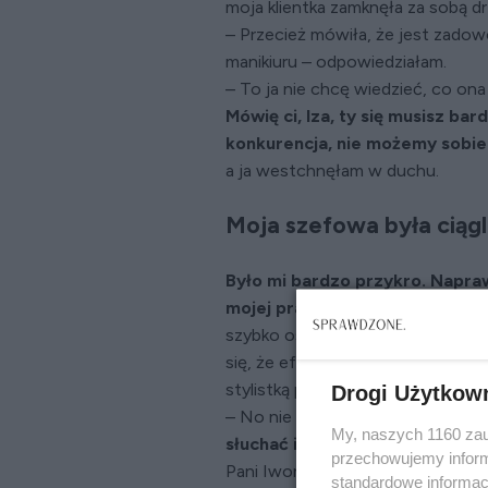
moja klientka zamknęła za sobą dr
– Przecież mówiła, że jest zadow
manikiuru – odpowiedziałam.
– To ja nie chcę wiedzieć, co ona
Mówię ci, Iza, ty się musisz ba
konkurencja, nie możemy sobie 
a ja westchnęłam w duchu.
Moja szefowa była ciąg
Było mi bardzo przykro. Napraw
mojej pracy są zadowalające…
A
szybko ostygł. „Może faktycznie 
się, że efekt mojej pracy był wię
stylistką paznokci dopiero od kilk
Drogi Użytkow
– No nie martw się, jeszcze nauczę
My, naszych 1160 zau
słuchać i… być bardziej pojętna
przechowujemy informa
Pani Iwona miała trudny charakte
standardowe informac