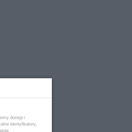
emy dostęp i
lne identyfikatory,
iania