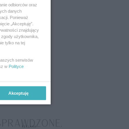
anie odbiorców oraz
nych danych
kacji. Ponieważ
ięcie „Akceptuję”.
ywatności znajdujący
ą zgody użytkownika,
 tylko na tej
 naszych serwisów
esz w
Polityce
Akceptuję