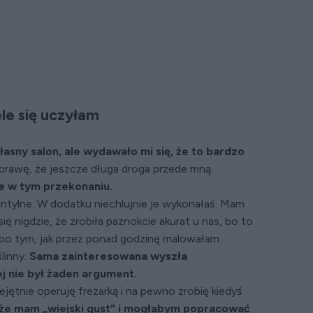
le się uczyłam
asny salon, ale wydawało mi się, że to bardzo
rawę, że jeszcze długa droga przede mną.
e w tym przekonaniu.
nfantylne. W dodatku niechlujnie je wykonałaś. Mam
się nigdzie, że zrobiła paznokcie akurat u nas, bo to
 po tym, jak przez ponad godzinę malowałam
linny.
Sama zainteresowana wyszła
j nie był żaden argument.
ejętnie operuję frezarką i na pewno zrobię kiedyś
że mam „wiejski gust” i mogłabym popracować