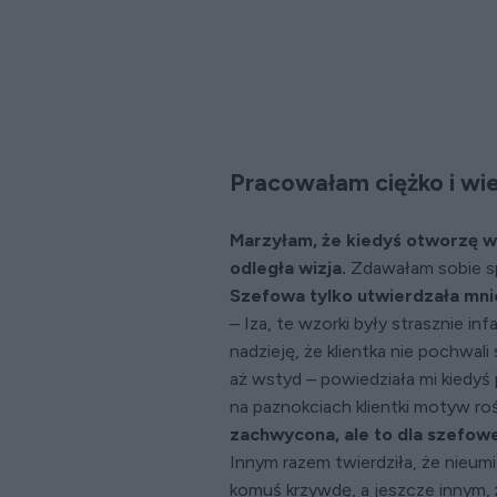
Pracowałam ciężko i wie
Marzyłam, że kiedyś otworzę wł
odległa wizja.
Zdawałam sobie sp
Szefowa tylko utwierdzała mni
– Iza, te wzorki były strasznie i
nadzieję, że klientka nie pochwali 
aż wstyd – powiedziała mi kiedyś
na paznokciach klientki motyw roś
zachwycona, ale to dla szefowe
Innym razem twierdziła, że nieumi
komuś krzywdę, a jeszcze innym,