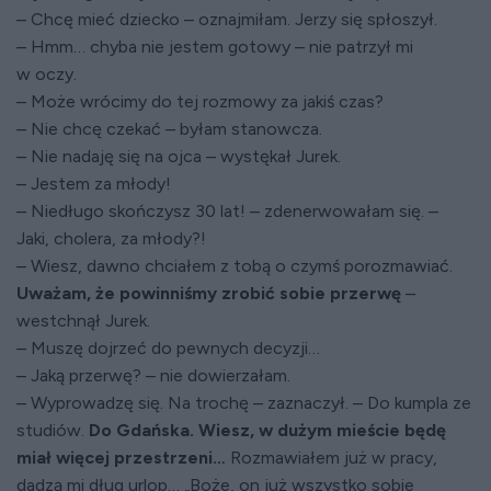
– Chcę mieć dziecko – oznajmiłam. Jerzy się spłoszył.
– Hmm… chyba nie jestem gotowy – nie patrzył mi
w oczy.
– Może wrócimy do tej rozmowy za jakiś czas?
– Nie chcę czekać – byłam stanowcza.
– Nie nadaję się na ojca – wystękał Jurek.
– Jestem za młody!
– Niedługo skończysz 30 lat! – zdenerwowałam się. –
Jaki, cholera, za młody?!
– Wiesz, dawno chciałem z tobą o czymś porozmawiać.
Uważam, że powinniśmy zrobić sobie przerwę
–
westchnął Jurek.
– Muszę dojrzeć do pewnych decyzji…
– Jaką przerwę? – nie dowierzałam.
– Wyprowadzę się. Na trochę – zaznaczył. – Do kumpla ze
studiów.
Do Gdańska. Wiesz, w dużym mieście będę
miał więcej przestrzeni…
Rozmawiałem już w pracy,
dadzą mi dług urlop… „Boże, on już wszystko sobie