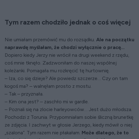
Tym razem chodziło jednak o coś więcej
Nie umiałam przemówić mu do rozsądku.
Ale na początku
naprawdę myślałam, że chodzi wyłącznie o pracę…
Dopiero kiedy Jerzy nie wrócił na drugi weekend z rzędu,
coś mnie tknęło. Zadzwoniłam do naszej wspólnej
koleżanki. Pomagała mu rozkręcić tę hurtownię.
– Iza, co się dzieje? Ale powiedz szczerze… Czy on tam
kogoś ma? – walnęłam prosto z mostu.
– Tak – przyznała.
– Kim ona jest? – zaschło mi w gardle.
– Poznali się na zlocie harleyowców… Jest dużo młodsza.
Pochodzi z Torunia. Przypomniałam sobie śliczną brunetkę
ze zdjęcia. I zachwyt w głosie Jerzego, kiedy mówił o niej
„szalona”. Tym razem nie płakałam.
Może dlatego, że to