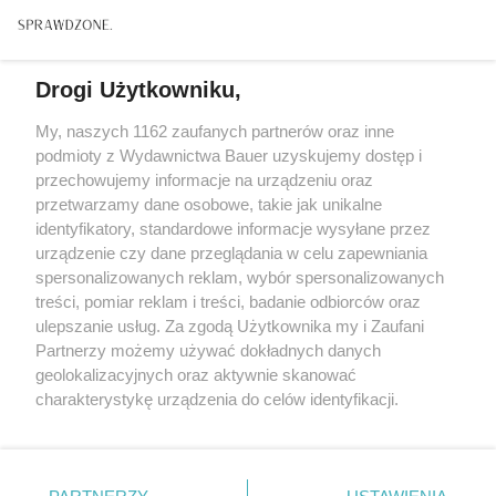
Drogi Użytkowniku,
My, naszych 1162 zaufanych partnerów oraz inne
podmioty z Wydawnictwa Bauer uzyskujemy dostęp i
przechowujemy informacje na urządzeniu oraz
przetwarzamy dane osobowe, takie jak unikalne
identyfikatory, standardowe informacje wysyłane przez
urządzenie czy dane przeglądania w celu zapewniania
spersonalizowanych reklam, wybór spersonalizowanych
ZWIERZENIA
treści, pomiar reklam i treści, badanie odbiorców oraz
"Nigdy nie zapomniałam siedmiu czerwonych róż
ulepszanie usług. Za zgodą Użytkownika my i Zaufani
od Jurka. Byłam już wdową, gdy znowu je od niego
Partnerzy możemy używać dokładnych danych
dostałam..."
geolokalizacyjnych oraz aktywnie skanować
charakterystykę urządzenia do celów identyfikacji.
Ponieważ cenimy Twoją prywatność, prosimy o zgodę na
korzystanie z tych technologii poprzez kliknięcie
„Akceptuję”. Zgoda jest dobrowolna i zawsze możesz ją
KONTAKT
REKLAMA
REDAKCJA