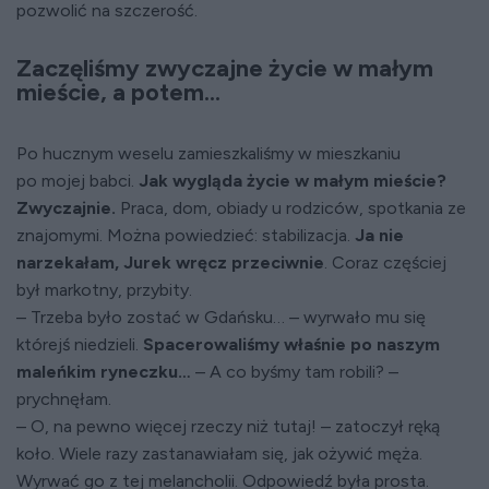
pozwolić na szczerość.
Zaczęliśmy zwyczajne życie w małym
mieście, a potem...
Po hucznym weselu zamieszkaliśmy w mieszkaniu
po mojej babci.
Jak wygląda życie w małym mieście?
Zwyczajnie.
Praca, dom, obiady u rodziców, spotkania ze
znajomymi. Można powiedzieć: stabilizacja.
Ja nie
narzekałam, Jurek wręcz przeciwnie
. Coraz częściej
był markotny, przybity.
– Trzeba było zostać w Gdańsku… – wyrwało mu się
którejś niedzieli.
Spacerowaliśmy właśnie po naszym
maleńkim ryneczku…
– A co byśmy tam robili? –
prychnęłam.
– O, na pewno więcej rzeczy niż tutaj! – zatoczył ręką
koło. Wiele razy zastanawiałam się, jak ożywić męża.
Wyrwać go z tej melancholii. Odpowiedź była prosta.