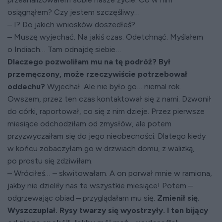
osiągnąłem? Czy jestem szczęśliwy…
– I? Do jakich wniosków doszedłeś?
– Muszę wyjechać. Na jakiś czas. Odetchnąć. Myślałem
o Indiach… Tam odnajdę siebie…
Dlaczego pozwoliłam mu na tę podróż? Był
przemęczony, może rzeczywiście potrzebował
oddechu?
Wyjechał. Ale nie było go… niemal rok.
Owszem, przez ten czas kontaktował się z nami. Dzwonił
do córki, raportował, co się z nim dzieje. Przez pierwsze
miesiące odchodziłam od zmysłów, ale potem
przyzwyczaiłam się do jego nieobecności. Dlatego kiedy
w końcu zobaczyłam go w drzwiach domu, z walizką,
po prostu się zdziwiłam.
– Wróciłeś… – skwitowałam. A on porwał mnie w ramiona,
jakby nie dzieliły nas te wszystkie miesiące! Potem –
odgrzewając obiad – przyglądałam mu się.
Zmienił się.
Wyszczuplał. Rysy twarzy się wyostrzyły. I ten bijący