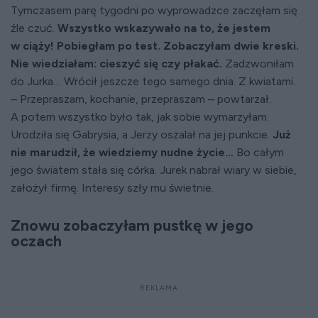
Tymczasem parę tygodni po wyprowadzce zaczęłam się
źle czuć.
Wszystko wskazywało na to, że jestem
w ciąży! Pobiegłam po test. Zobaczyłam dwie kreski.
Nie wiedziałam: cieszyć się czy płakać.
Zadzwoniłam
do Jurka… Wrócił jeszcze tego samego dnia. Z kwiatami.
– Przepraszam, kochanie, przepraszam – powtarzał.
A potem wszystko było tak, jak sobie wymarzyłam.
Urodziła się Gabrysia, a Jerzy oszalał na jej punkcie.
Już
nie marudził, że wiedziemy nudne życie…
Bo całym
jego światem stała się córka. Jurek nabrał wiary w siebie,
założył firmę. Interesy szły mu świetnie.
Znowu zobaczyłam pustkę w jego
oczach