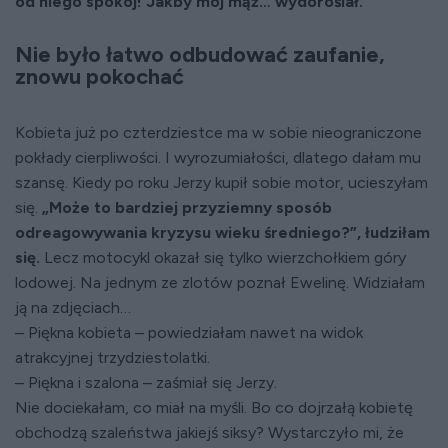
od niego spokój! Jakby mój mąż… wydoroślał.
Nie było łatwo odbudować zaufanie,
znowu pokochać
Kobieta już po czterdziestce ma w sobie nieograniczone
pokłady cierpliwości. I wyrozumiałości, dlatego dałam mu
szansę. Kiedy po roku Jerzy kupił sobie motor, ucieszyłam
się.
„Może to bardziej przyziemny sposób
odreagowywania kryzysu wieku średniego?”, łudziłam
się.
Lecz motocykl okazał się tylko wierzchołkiem góry
lodowej. Na jednym ze zlotów poznał Ewelinę. Widziałam
ją na zdjęciach…
– Piękna kobieta – powiedziałam nawet na widok
atrakcyjnej trzydziestolatki.
– Piękna i szalona – zaśmiał się Jerzy.
Nie dociekałam, co miał na myśli. Bo co dojrzałą kobietę
obchodzą szaleństwa jakiejś siksy? Wystarczyło mi, że