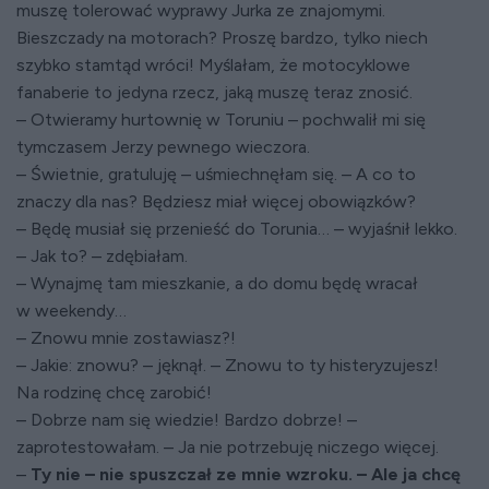
muszę tolerować wyprawy Jurka ze znajomymi.
Bieszczady na motorach? Proszę bardzo, tylko niech
szybko stamtąd wróci! Myślałam, że motocyklowe
fanaberie to jedyna rzecz, jaką muszę teraz znosić.
– Otwieramy hurtownię w Toruniu – pochwalił mi się
tymczasem Jerzy pewnego wieczora.
– Świetnie, gratuluję – uśmiechnęłam się. – A co to
znaczy dla nas? Będziesz miał więcej obowiązków?
– Będę musiał się przenieść do Torunia… – wyjaśnił lekko.
– Jak to? – zdębiałam.
– Wynajmę tam mieszkanie, a do domu będę wracał
w weekendy…
– Znowu mnie zostawiasz?!
– Jakie: znowu? – jęknął. – Znowu to ty histeryzujesz!
Na rodzinę chcę zarobić!
– Dobrze nam się wiedzie! Bardzo dobrze! –
zaprotestowałam. – Ja nie potrzebuję niczego więcej.
–
Ty nie – nie spuszczał ze mnie wzroku. – Ale ja chcę