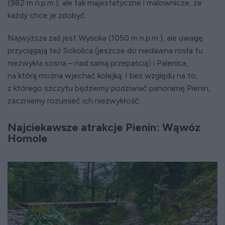
(982 m n.p.m.), ale tak majestatyczne i malownicze, że
każdy chce je zdobyć.
Najwyższa zaś jest Wysoka (1050 m n.p.m.), ale uwagę
przyciągają też Sokolica (jeszcze do niedawna rosła tu
niezwykła sosna – nad samą przepaścią) i Palenica,
na którą można wjechać kolejką. I bez względu na to,
z którego szczytu będziemy podziwiać panoramę Pienin,
zaczniemy rozumieć ich niezwykłość.
Najciekawsze atrakcje Pienin: Wąwóz
Homole