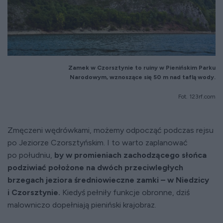
Zamek w Czorsztynie to ruiny
w Pienińskim Parku
Narodowym,
wznoszące się 50 m nad taflą wody.
Fot. 123rf.com
Zmęczeni wędrówkami, możemy odpocząć podczas rejsu
po Jeziorze Czorsztyńskim. I to warto zaplanować
po południu,
by w promieniach zachodzącego słońca
podziwiać położone na dwóch przeciwległych
brzegach jeziora średniowieczne zamki – w Niedzicy
i Czorsztynie.
Kiedyś pełniły funkcje obronne, dziś
malowniczo dopełniają pieniński krajobraz.