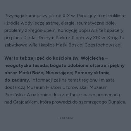
Przyciąga kuracjuszy już od XIX w. Panujący tu mikroklimat
i źródła wody leczą astmę, alergie, reumatyczne bóle,
problemy z kręgosłupem. Kondycję poprawią też spacery
po placu Dietla i Dolnym Parku z II połowy XIX w. Stoją tu
zabytkowe wille i kaplica Matki Boskiej Częstochowskiej.
Warto też zajrzeć do kościoła św. Wojciecha –
neogotycka fasada, bogato zdobione ołtarze i piękny
obraz Matki Bożej Nieustającej Pomocy skłonią
do zadumy.
Informacji zaś na temat regionu i miasta
dostarczą Muzeum Historii Uzdrowiska i Muzeum
Pienińskie. A na koniec dnia zostanie spacer promenadą
nad Grajcarkiem, która prowadzi do szemrzącego Dunajca.