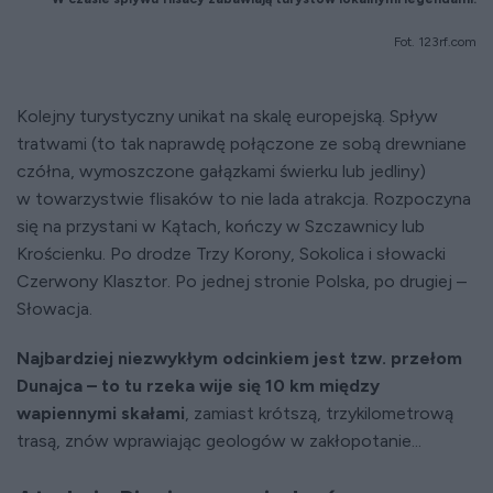
Fot. 123rf.com
Kolejny turystyczny unikat na skalę europejską. Spływ
tratwami (to tak naprawdę połączone ze sobą drewniane
czółna, wymoszczone gałązkami świerku lub jedliny)
w towarzystwie flisaków to nie lada atrakcja. Rozpoczyna
się na przystani w Kątach, kończy w Szczawnicy lub
Krościenku. Po drodze Trzy Korony, Sokolica i słowacki
Czerwony Klasztor. Po jednej stronie Polska, po drugiej –
Słowacja.
Najbardziej niezwykłym odcinkiem jest tzw. przełom
Dunajca – to tu rzeka wije się 10 km między
wapiennymi skałami
, zamiast krótszą, trzykilometrową
trasą, znów wprawiając geologów w zakłopotanie...