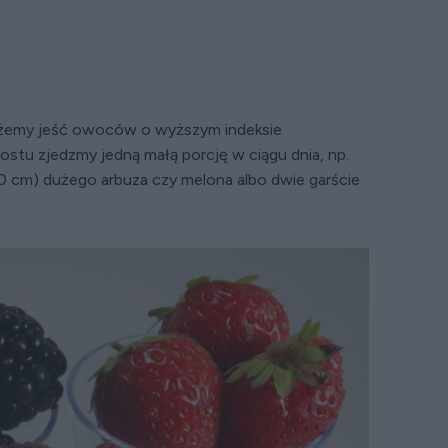
możemy jeść owoców o wyższym indeksie
ostu zjedzmy jedną małą porcję w ciągu dnia, np.
0 cm) dużego arbuza czy melona albo dwie garście