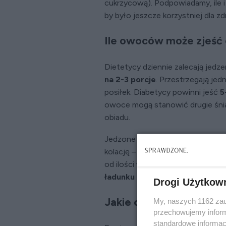
cukrzycową). Podpowiadamy, ile i
by było jeszcze korzystniej dla zd
Ile owoców może zjeść 
Dietetycy dziennie zalecają jedze
na 2-3 porcje
. Przestrzegają jed
posiłek. Diabetycy powinni jeść
5
owoce mogą stanowić drugie śniad
obiadu.
Jedzone na pierwsze śniadanie mo
kolację – obciążyć nadmiernie ukł
od ilości węglowodanów, jakie po
ładunku glikemicznego.
Drogi Użytkow
Jakie owoce są dobre d
My, naszych 1162 zau
przechowujemy informa
standardowe informac