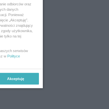
anie odbiorców oraz
nych danych
kacji. Ponieważ
ięcie „Akceptuję”.
ywatności znajdujący
ą zgody użytkownika,
 tylko na tej
 naszych serwisów
esz w
Polityce
Akceptuję