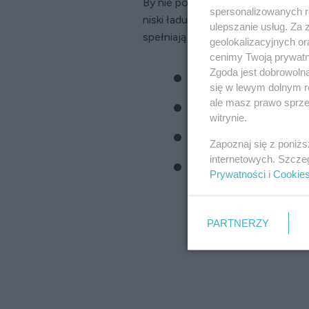
By nie podnosić gwałtownie pozi
spersonalizowanych re
niski ładunek glikemiczny, ale i
nis
ulepszanie usług. Za
spełniają (podajemy wielkość 1 por
geolokalizacyjnych or
cenimy Twoją prywatno
Zgoda jest dobrowoln
3 garście agrestu
się w lewym dolnym r
ale masz prawo sprzec
średnia brzoskwinia lub
witrynie.
szklanka malin, truskaw
Zapoznaj się z poniż
internetowych. Szcze
garść wiśni lub czereśni
Prywatności
i
Cookie
PARTNERZY