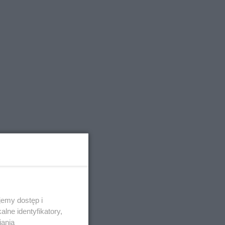
emy dostęp i
lne identyfikatory,
iania