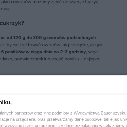
 jakich owoców możemy zjeść i z czym je łączyć,
rowia.
cukrzyk?
nie
od 120 g do 300 g owoców podzielonych
nak, by nie traktować owoców jak przekąskę, ale jak
-6 posiłków w ciągu dnia co 2-3 godziny
, więc
anie, podwieczorek lub część posiłku – najlepiej
gą za bardzo podnieść glikemię po nocy, a na
ad trawienny. Wielkość porcji jest uzależniona
rcja (100 g) danego owocu zawiera, czyli tzw.
niku,
la cukrzyka?
fanych partnerów oraz inne podmioty z Wydawnictwa Bauer uzyskuj
cje na urządzeniu oraz przetwarzamy dane osobowe, takie jak unika
je wysyłane przez urządzenie czy dane przeglądania w celu zapewn