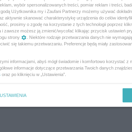
omu cukru, wybierajmy owoce, które nie tylko mają
klam, wybór spersonalizowanych treści, pomiar reklam i treści, bad
ki indeks glikemiczny.
Te warunki najlepiej
 zgodą Użytkownika my i Zaufani Partnerzy możemy używać dokład
cji):
az aktywnie skanować charakterystykę urządzenia do celów identyfi
ść, prosimy o zgodę na korzystanie z tych technologii poprzez klikn
a i zawsze możesz ją zmienić/wycofać klikając przycisk ustawień pr
ogu strony
. Niektóre rodzaje przetwarzania danych nie wymagaj
iwić się takiemu przetwarzaniu. Preferencje będą miały zastosowanie
 dwie mniejsze nektarynki
ek, jeżyn, jagód, aronii, porzeczek
szymi informacjami, abyś mógł świadomie i komfortowo korzystać z
gółowe informacje dotyczące przetwarzania Twoich danych znajdzi
.
s
oraz po kliknięciu w „Ustawienia”.
USTAWIENIA