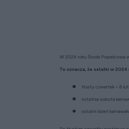
W 2024 roku Środa Popielcowa w
To oznacza, że ostatki w 2024 r
tłusty czwartek – 8 lu
ostatnia sobota karna
ostatni dzień karnawał
Po tłustym czwartku następują wi