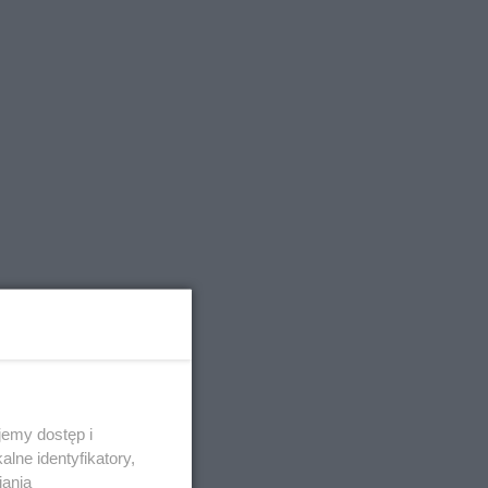
emy dostęp i
lne identyfikatory,
iania