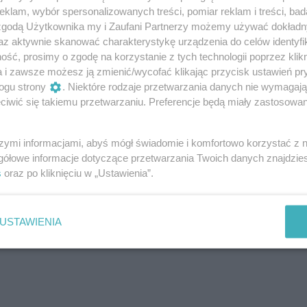
klam, wybór spersonalizowanych treści, pomiar reklam i treści, bad
 zgodą Użytkownika my i Zaufani Partnerzy możemy używać dokład
sty czwartek wcale nie były słodkie. Nadziewano
az aktywnie skanować charakterystykę urządzenia do celów identyfi
, w Polsce przedchrześcijańskiej zwyczaj jedzenia
ść, prosimy o zgodę na korzystanie z tych technologii poprzez klikn
iem zimy. Jadano pączki z ciasta chlebowego
a i zawsze możesz ją zmienić/wycofać klikając przycisk ustawień pr
ogu strony
. Niektóre rodzaje przetwarzania danych nie wymagaj
iwić się takiemu przetwarzaniu. Preferencje będą miały zastosowanie
 roku
szymi informacjami, abyś mógł świadomie i komfortowo korzystać z
rnawału
– od tłustego czwartku do wtorku
gółowe informacje dotyczące przetwarzania Twoich danych znajdzi
s
oraz po kliknięciu w „Ustawienia”.
ą, która rozpoczyna Wielki Post i przygotowania
home, co oznacza, że w każdym roku mogą mieć inną
ym obchodzi się ostatki, to pięć dni
USTAWIENIA
wą.