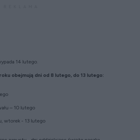
ypada 14 lutego.
oku obejmują dni od 8 lutego, do 13 lutego:
tego
wału – 10 lutego
u, wtorek - 13 lutego
ęc zapusty - dni oddzielające święto pączka