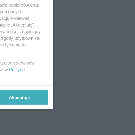
anie odbiorców oraz
nych danych
kacji. Ponieważ
ięcie „Akceptuję”.
ywatności znajdujący
ą zgody użytkownika,
 tylko na tej
 naszych serwisów
esz w
Polityce
Akceptuję