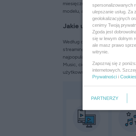
miesięcznie. Większość użytkown
spersonalizowanych re
modelu, ale również na rosnącą li
ulepszanie usług. Za
geolokalizacyjnych or
Jakie usługi subskrybuj
cenimy Twoją prywatno
Zgoda jest dobrowoln
się w lewym dolnym r
Według danych ITwiz z 2024 rok
ale masz prawo sprzec
streamingowych takich jak Netflix
witrynie.
najpopularniejszymi subskrypcjami
Zapoznaj się z poniż
Music, cieszą się również dużym 
internetowych. Szcze
użytkowników.
Prywatności
i
Cookie
PARTNERZY