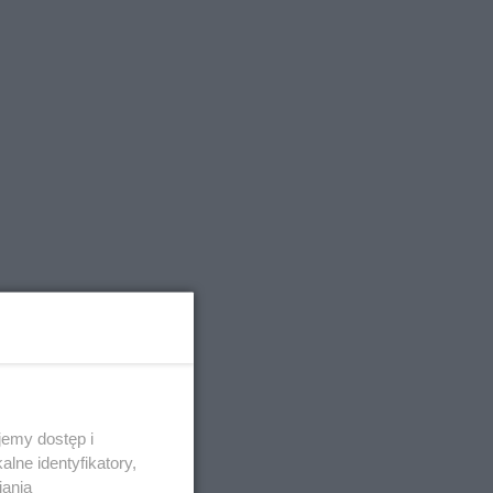
emy dostęp i
lne identyfikatory,
iania