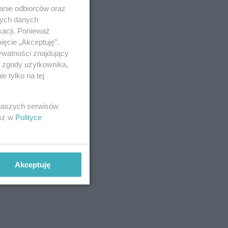
anie odbiorców oraz
nych danych
kacji. Ponieważ
ięcie „Akceptuję”.
ywatności znajdujący
ą zgody użytkownika,
 tylko na tej
 naszych serwisów
esz w
Polityce
Akceptuję