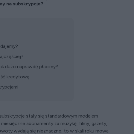
emy na subskrypcje?
wydajemy?
ajczęściej?
 jak dużo naprawdę płacimy?
ość kredytową
rypcjami
 subskrypcje stały się standardowym modelem
my miesięczne abonamenty za muzykę, filmy, gazety,
woty wydają się nieznaczne, to w skali roku mowa