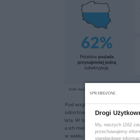
Pod względem demograficznym na
odnotowuje się wśród osób młod
Drogi Użytkow
lata. W tej grupie ponad 80% bada
My, naszych 1162 zau
a ich miesięczne wydatki często 
przechowujemy informa
w wieku 35-49 lat deklarują bard
standardowe informac