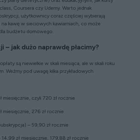
 czy plany dietetyczne) oraz edukacyjnymi, jak kursy
erclass, Coursera czy Udemy. Warto jednak
skrypcji, użytkownicy coraz częściej wybierają
. na kawę w sieciowych kawiarniach, co może
 dla budżetu domowego.
ji – jak dużo naprawdę płacimy?
płaty są niewielkie w skali miesiąca, ale w skali roku
iem. Weźmy pod uwagę kilka przykładowych
 miesięcznie, czyli 720 zł rocznie
ł miesięcznie, 276 zł rocznie
subskrypcja) – 59,90 zł rocznie
14,99 zł miesięcznie, 179,88 zł rocznie