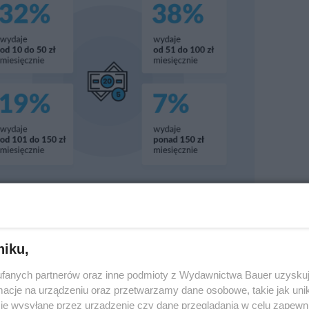
jwiększe zainteresowanie subskrypcjami
szych, szczególnie w grupach wiekowych 18-34
niku,
nych korzysta z co najmniej jednej subskrypcji,
fanych partnerów oraz inne podmioty z Wydawnictwa Bauer uzyskuj
oscylują wokół kwot 100-200 zł. Z kolei osoby
cje na urządzeniu oraz przetwarzamy dane osobowe, takie jak unika
ziej umiarkowane wydatki, rzędu 50-100 zł
je wysyłane przez urządzenie czy dane przeglądania w celu zapewn