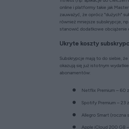
fitness (np. aplikacje do ćwiczeń
online i platformy takie jak Mast
zauważyć, że oprócz "dużych" sub
również mniejsze subskrypcje, np
stanowić dodatkowe obciążenie
Ukryte koszty subskrypc
Subskrypcje mają to do siebie, że o
okazują się już istotnym wydatk
abonamentów:
Netflix Premium – 60 zł
Spotify Premium – 23 z
Allegro Smart (roczna 
Apple iCloud 200 GB – 