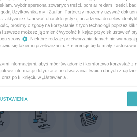
ików subskrypcji wskazuje na wygodę tego
klam, wybór spersonalizowanych treści, pomiar reklam i treści, bad
czbę opłat, które trzeba pamiętać.
 zgodą Użytkownika my i Zaufani Partnerzy możemy używać dokład
az aktywnie skanować charakterystykę urządzenia do celów identyfi
emy najczęściej?
ść, prosimy o zgodę na korzystanie z tych technologii poprzez klikn
a i zawsze możesz ją zmienić/wycofać klikając przycisk ustawień pr
ogu strony
. Niektóre rodzaje przetwarzania danych nie wymagaj
u, aż 86% Polaków korzysta z serwisów
iwić się takiemu przetwarzaniu. Preferencje będą miały zastosowanie
, HBO Max, Player, czy Disney+, co czyni je
 w kraju. Subskrypcje muzyczne, jak Spotify i Apple
szymi informacjami, abyś mógł świadomie i komfortowo korzystać z
zainteresowaniem – korzysta z nich aż 65%
gółowe informacje dotyczące przetwarzania Twoich danych znajdzi
s
oraz po kliknięciu w „Ustawienia”.
USTAWIENIA