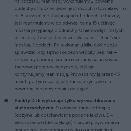
na początku reanimacji wykonujemy 2 powolne
oddechy sztuczne. Jeżeli jest dwóch ratowników, to
na 5 uciśnięć mostka przypada 1 oddech sztuczny,
jeśli reanimujemy w pojedynkę, to na 15 uciśnięć
mostka przypadają 2 oddechy. U niemowląt i małych
dzieci częstość jest zawsze taka sama – 5 uciśnięć
mostka, 1 oddech. Po wykonaniu kilku cykli należy
sprawdzić, czy tętno i oddech wróciły. Jeśli tak –
okrywamy chorego kocem i czekamy na przybycie
fachowej pomocy medycznej, jeśli nie –
kontynuujemy reanimację. Prowadzimy ją przez 45
minut, po tym czasie, jeśli funkcje życiowe nie
powrócą, możemy od niej odstąpić.
Punkty D i E wykonuje tylko wykwalifikowana
służba medyczna.
D oznacza farmakoterapię
(dożylne lub dotchawiczne podanie leków). E –
elektroterapię (defibrylację) – próbę przywrócenia
pracy serca przy pomocy prądu o odpowiednim