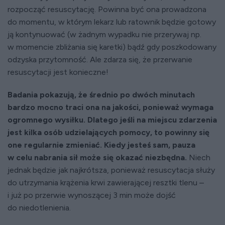
rozpocząć resuscytację. Powinna być ona prowadzona
do momentu, w którym lekarz lub ratownik będzie gotowy
ją kontynuować (w żadnym wypadku nie przerywaj np.
w momencie zbliżania się karetki) bądź gdy poszkodowany
odzyska przytomność. Ale zdarza się, że przerwanie
resuscytacji jest konieczne!
Badania pokazują, że średnio po dwóch minutach
bardzo mocno traci ona na jakości, ponieważ wymaga
ogromnego wysiłku. Dlatego jeśli na miejscu zdarzenia
jest kilka osób udzielających pomocy, to powinny się
one regularnie zmieniać. Kiedy jesteś sam, pauza
w celu nabrania sił może się okazać niezbędna.
Niech
jednak będzie jak najkrótsza, ponieważ resuscytacja służy
do utrzymania krążenia krwi zawierającej resztki tlenu –
i już po przerwie wynoszącej 3 min może dojść
do niedotlenienia.