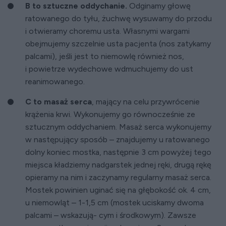
B to sztuczne oddychanie.
Odginamy głowę
ratowanego do tyłu, żuchwę wysuwamy do przodu
i otwieramy choremu usta. Własnymi wargami
obejmujemy szczelnie usta pacjenta (nos zatykamy
palcami), jeśli jest to niemowlę również nos,
i powietrze wydechowe wdmuchujemy do ust
reanimowanego.
C to masaż serca
, mający na celu przywrócenie
krążenia krwi. Wykonujemy go równocześnie ze
sztucznym oddychaniem. Masaż serca wykonujemy
w następujący sposób – znajdujemy u ratowanego
dolny koniec mostka, następnie 3 cm powyżej tego
miejsca kładziemy nadgarstek jednej ręki, drugą rękę
opieramy na nim i zaczynamy regularny masaż serca.
Mostek powinien uginać się na głębokość ok. 4 cm,
u niemowląt – 1-1,5 cm (mostek uciskamy dwoma
palcami – wskazują- cym i środkowym). Zawsze