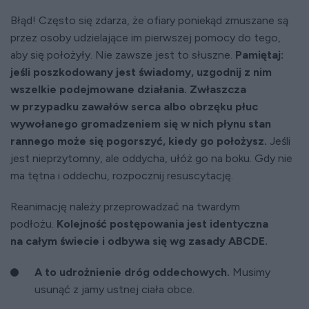
Błąd! Często się zdarza, że ofiary poniekąd zmuszane są
przez osoby udzielające im pierwszej pomocy do tego,
aby się położyły. Nie zawsze jest to słuszne.
Pamiętaj:
jeśli poszkodowany jest świadomy, uzgodnij z nim
wszelkie podejmowane działania. Zwłaszcza
w przypadku zawałów serca albo obrzęku płuc
wywołanego gromadzeniem się w nich płynu stan
rannego może się pogorszyć, kiedy go położysz.
Jeśli
jest nieprzytomny, ale oddycha, ułóż go na boku. Gdy nie
ma tętna i oddechu, rozpocznij resuscytację.
Reanimację należy przeprowadzać na twardym
podłożu.
Kolejność postępowania jest identyczna
na całym świecie i odbywa się wg zasady ABCDE.
A to udrożnienie dróg oddechowych.
Musimy
usunąć z jamy ustnej ciała obce.