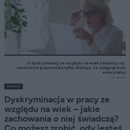
O dyskryminacji ze względu na wiek świadczy np.
zwolnienie pracownika tylko dlatego, że osiągnął wiek
emerytalny
Fot. 123rf.com
W PRACY
Dyskryminacja w pracy ze
względu na wiek – jakie
zachowania o niej świadczą?
Co możesz zrobić, gdy jesteś