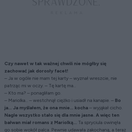
Czy nawet w tak ważnej chwili nie mógłby się
zachować jak dorosły facet!
– Ja w ogóle nie mam tej karty – wyznał wreszcie, nie
patrząc mi w oczy. – Tę kartę ma...
– Kto ma? – ponagliłam go.
– Mariolka... – westchnął ciężko i usiadł na kanapie. –
Bo
ja... Ja myślałem, że ona mnie... kocha
– wyjąkał cicho.
Nagle wszystko stało się dla mnie jasne. A więc ten
bałwan miał romans z Mariolką...
Ta spryciula owinęła
go sobie wokół palca. Pewnie udawała zakochaną, a teraz