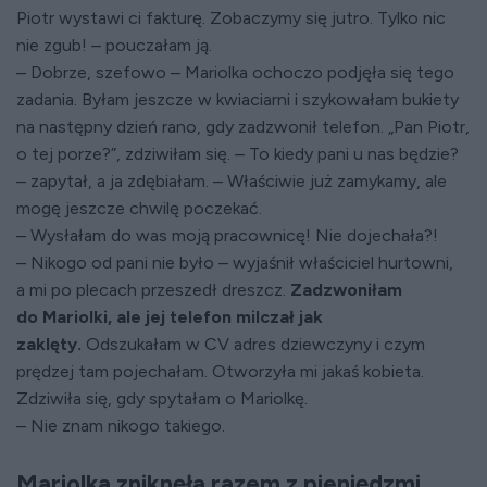
Piotr wystawi ci fakturę. Zobaczymy się jutro. Tylko nic
nie zgub! – pouczałam ją.
– Dobrze, szefowo – Mariolka ochoczo podjęła się tego
zadania. Byłam jeszcze w kwiaciarni i szykowałam bukiety
na następny dzień rano, gdy zadzwonił telefon. „Pan Piotr,
o tej porze?”, zdziwiłam się. – To kiedy pani u nas będzie?
– zapytał, a ja zdębiałam. – Właściwie już zamykamy, ale
mogę jeszcze chwilę poczekać.
– Wysłałam do was moją pracownicę! Nie dojechała?!
– Nikogo od pani nie było – wyjaśnił właściciel hurtowni,
a mi po plecach przeszedł dreszcz.
Zadzwoniłam
do Mariolki, ale jej telefon milczał jak
zaklęty.
Odszukałam w CV adres dziewczyny i czym
prędzej tam pojechałam. Otworzyła mi jakaś kobieta.
Zdziwiła się, gdy spytałam o Mariolkę.
– Nie znam nikogo takiego.
Mariolka zniknęła razem z pieniędzmi