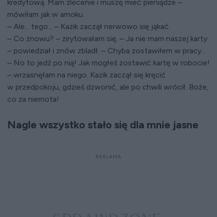
kredytową. Mam zlecenie i muszę mieć pieniądze –
mówiłam jak w amoku.
– Ale... tego... – Kazik zaczął nerwowo się jąkać.
– Co znowu? – zirytowałam się. – Ja nie mam naszej karty
– powiedział i znów zbladł. – Chyba zostawiłem w pracy...
– No to jedź po nią! Jak mogłeś zostawić kartę w robocie!
– wrzasnęłam na niego. Kazik zaczął się kręcić
w przedpokoju, gdzieś dzwonić, ale po chwili wrócił. Boże,
co za niemota!
Nagle wszystko stało się dla mnie jasne