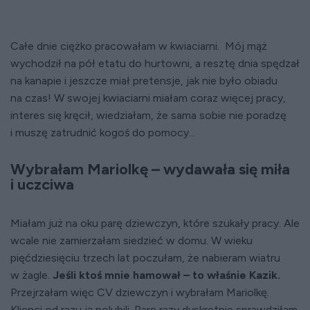
Całe dnie ciężko pracowałam w kwiaciarni. Mój mąż
wychodził na pół etatu do hurtowni, a resztę dnia spędzał
na kanapie i jeszcze miał pretensje, jak nie było obiadu
na czas! W swojej kwiaciarni miałam coraz więcej pracy,
interes się kręcił, wiedziałam, że sama sobie nie poradzę
i muszę zatrudnić kogoś do pomocy...
Wybrałam Mariolkę – wydawała się miła
i uczciwa
Miałam już na oku parę dziewczyn, które szukały pracy. Ale
wcale nie zamierzałam siedzieć w domu. W wieku
pięćdziesięciu trzech lat poczułam, że nabieram wiatru
w żagle.
Jeśli ktoś mnie hamował – to właśnie Kazik.
Przejrzałam więc CV dziewczyn i wybrałam Mariolkę.
Klienci od razu ją polubili. Parę razy dyskretnie sprawdziłam