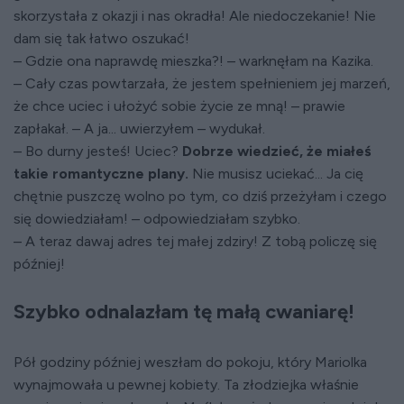
skorzystała z okazji i nas okradła! Ale niedoczekanie! Nie
dam się tak łatwo oszukać!
– Gdzie ona naprawdę mieszka?! – warknęłam na Kazika.
– Cały czas powtarzała, że jestem spełnieniem jej marzeń,
że chce uciec i ułożyć sobie życie ze mną! – prawie
zapłakał. – A ja... uwierzyłem – wydukał.
– Bo durny jesteś! Uciec?
Dobrze wiedzieć, że miałeś
takie romantyczne plany.
Nie musisz uciekać... Ja cię
chętnie puszczę wolno po tym, co dziś przeżyłam i czego
się dowiedziałam! – odpowiedziałam szybko.
– A teraz dawaj adres tej małej zdziry! Z tobą policzę się
później!
Szybko odnalazłam tę małą cwaniarę!
Pół godziny później weszłam do pokoju, który Mariolka
wynajmowała u pewnej kobiety. Ta złodziejka właśnie