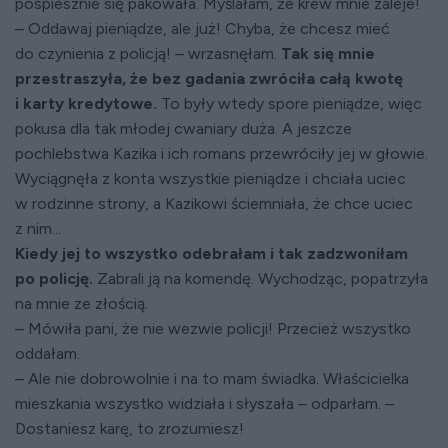
pospiesznie się pakowała. Myślałam, że krew mnie zaleje!
– Oddawaj pieniądze, ale już! Chyba, że chcesz mieć
do czynienia z policją! – wrzasnęłam.
Tak się mnie
przestraszyła, że bez gadania zwróciła całą kwotę
i karty kredytowe.
To były wtedy spore pieniądze, więc
pokusa dla tak młodej cwaniary duża. A jeszcze
pochlebstwa Kazika i ich romans przewróciły jej w głowie.
Wyciągnęła z konta wszystkie pieniądze i chciała uciec
w rodzinne strony, a Kazikowi ściemniała, że chce uciec
z nim...
Kiedy jej to wszystko odebrałam i tak zadzwoniłam
po policję.
Zabrali ją na komendę. Wychodząc, popatrzyła
na mnie ze złością.
– Mówiła pani, że nie wezwie policji! Przecież wszystko
oddałam.
– Ale nie dobrowolnie i na to mam świadka. Właścicielka
mieszkania wszystko widziała i słyszała – odparłam. –
Dostaniesz karę, to zrozumiesz!