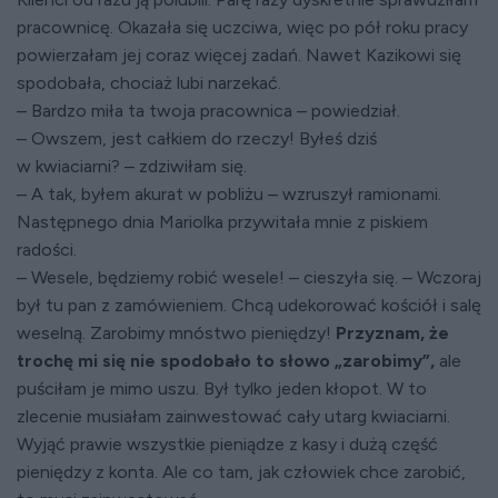
pracownicę. Okazała się uczciwa, więc po pół roku pracy
powierzałam jej coraz więcej zadań. Nawet Kazikowi się
spodobała, chociaż lubi narzekać.
– Bardzo miła ta twoja pracownica – powiedział.
– Owszem, jest całkiem do rzeczy! Byłeś dziś
w kwiaciarni? – zdziwiłam się.
– A tak, byłem akurat w pobliżu – wzruszył ramionami.
Następnego dnia Mariolka przywitała mnie z piskiem
radości.
– Wesele, będziemy robić wesele! – cieszyła się. – Wczoraj
był tu pan z zamówieniem. Chcą udekorować kościół i salę
weselną. Zarobimy mnóstwo pieniędzy!
Przyznam, że
trochę mi się nie spodobało to słowo „zarobimy”,
ale
puściłam je mimo uszu. Był tylko jeden kłopot. W to
zlecenie musiałam zainwestować cały utarg kwiaciarni.
Wyjąć prawie wszystkie pieniądze z kasy i dużą część
pieniędzy z konta. Ale co tam, jak człowiek chce zarobić,