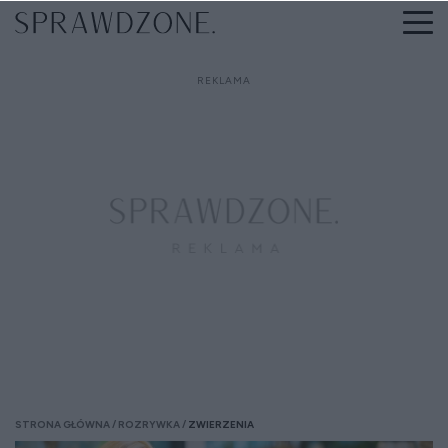
STRONA GŁÓWNA
ROZRYWKA
ZWIERZENIA