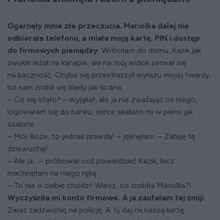
Ogarnęły mnie złe przeczucia. Mariolka dalej nie
odbierała telefonu, a miała moją kartę, PIN i dostęp
do firmowych pieniędzy.
Wróciłam do domu. Kazik jak
zwykle leżał na kanapie, ale na mój widok zerwał się
na baczność. Chyba się przestraszył wyrazu mojej twarzy,
bo sam zrobił się blady jak ściana.
– Co się stało? – wyjąkał, ale ja nie zważając na niego,
logowałam się do banku, serce skakało mi w piersi jak
szalone.
– Mój Boże, to jednak prawda! – jęknęłam. – Zabiję tę
dziewuchę!
– Ale ja... – próbował coś powiedzieć Kazik, lecz
machnęłam na niego ręką.
– To nie o ciebie chodzi! Wiesz, co zrobiła Mariolka?!
Wyczyściła mi konto firmowe. A ja zaufałam tej żmiji.
Zaraz zadzwonię na policję. A ty daj mi naszą kartę