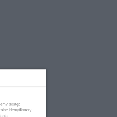
emy dostęp i
lne identyfikatory,
iania