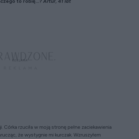
aczego to robię...?
Artur, 41 lat
i. Córka rzuciła w moją stronę pełne zaciekawienia
 mrucząc, że wystygnie mi kurczak. Wzruszyłem