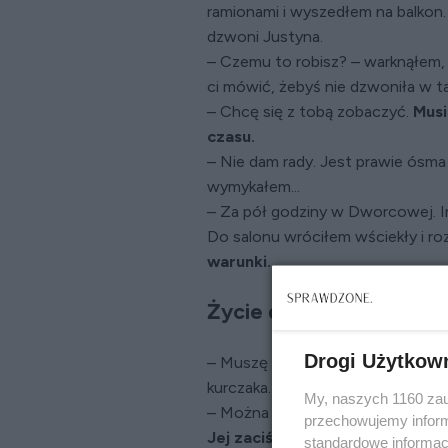
ramionami i wyszedłem na balkon. 
dzwoni Justyna.
– Czemu to robisz? – warknąłem, 
ci mówić, żebyś nie dzwoniła w t
– Chcę się z tobą zobaczyć.
Musi
czasu.
– Nie dam rady. Jest prawie ósma 
wymykałem...
– Za pół godziny w Dworcowej. Ina
Do salonu wróciłem wściekły i ro
warunki.
Życie dało mi w kość, a
Drogi Użytkow
– Muszę wyjść – powiedziałem, na
kurczaka. Przegryzłem sałatką i c
My, naszych 1160 zau
– Można wiedzieć, dokąd? – zapyt
przechowujemy informa
Jej zaciśnięte w wąską kreskę u
standardowe informac