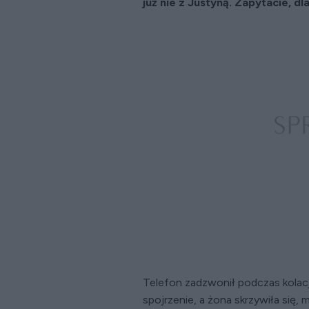
już nie z Justyną. Zapytacie, dl
Telefon zadzwonił podczas kolacj
spojrzenie, a żona skrzywiła się,