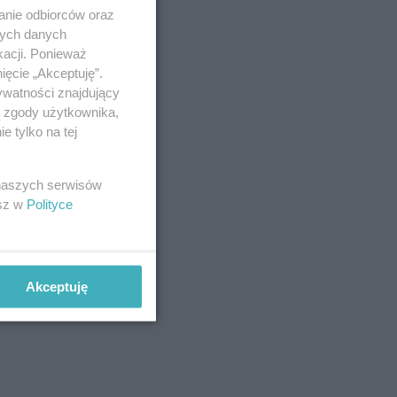
anie odbiorców oraz
nych danych
kacji. Ponieważ
ięcie „Akceptuję”.
ywatności znajdujący
ą zgody użytkownika,
 tylko na tej
 naszych serwisów
esz w
Polityce
Akceptuję