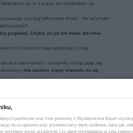
Skłamałem, że to z pracy, ale wiedziałem, że
zasuwając za sobą balkonowe drzwi. – Ile razy mam
akich porach?
my pogadać. Chyba, że już nie masz dla mnie
wieczór! Ostatnio stale gdzieś się z tobą
czej z nami koniec – oznajmiła, rozłączając się.
zdrażniony.
Nie lubiłem, kiedy stawiało mi się
 moje małżeństwo nie jest sielanką
niku,
bijając na widelec kilka kawałków pieczonego
hwyciłem za kluczyki od wozu.
fanych partnerów oraz inne podmioty z Wydawnictwa Bauer uzyskuj
ała moja żona, Maria.
cje na urządzeniu oraz przetwarzamy dane osobowe, takie jak unika
sta brzydko dodawały jej lat.
je wysyłane przez urządzenie czy dane przeglądania w celu zapewn