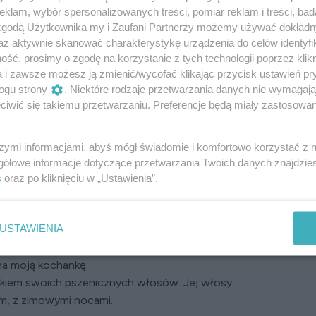
ywłamaniowego, młodzi sobie nie radzą –
klam, wybór spersonalizowanych treści, pomiar reklam i treści, bad
 zgodą Użytkownika my i Zaufani Partnerzy możemy używać dokład
 jeden raz dała mi świetne, lewe alibi.
az aktywnie skanować charakterystykę urządzenia do celów identyfi
ego biurowca i Bóg jeden wie, ile razy
ść, prosimy o zgodę na korzystanie z tych technologii poprzez klikn
a i zawsze możesz ją zmienić/wycofać klikając przycisk ustawień pr
ustyną, kłamiąc, że w budynku dzieje się coś
ogu strony
. Niektóre rodzaje przetwarzania danych nie wymagaj
 i już wyrobiłyście sobie o mnie zdanie. Zimny,
iwić się takiemu przetwarzaniu. Preferencje będą miały zastosowanie
 i zaniedbujący dziecko. Może i tak, ale mam swoje
moje małżeństwo nie jest sielanką. Wiem, każdy tak
rkę...
szymi informacjami, abyś mógł świadomie i komfortowo korzystać z
gółowe informacje dotyczące przetwarzania Twoich danych znajdzi
rcowa była po drugiej stronie miasta, a Justyna
s
oraz po kliknięciu w „Ustawienia”.
do zadymionego lokalu, już tam była. Jak zawsze
onymi, jasnymi włosami i jak zawsze naburmuszona.
USTAWIENIA
rknęła, usuwając torebkę z miejsca obok.
mankę.
 na moją kochankę.
ykiem swoich pszenicznych włosów. Jej włosy
em, z zimowymi nocami...