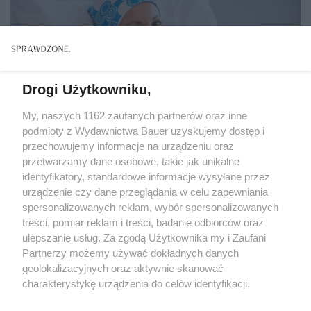
Drogi Użytkowniku,
My, naszych 1162 zaufanych partnerów oraz inne
podmioty z Wydawnictwa Bauer uzyskujemy dostęp i
przechowujemy informacje na urządzeniu oraz
przetwarzamy dane osobowe, takie jak unikalne
identyfikatory, standardowe informacje wysyłane przez
urządzenie czy dane przeglądania w celu zapewniania
spersonalizowanych reklam, wybór spersonalizowanych
treści, pomiar reklam i treści, badanie odbiorców oraz
PRAWA PACJENTA
ulepszanie usług. Za zgodą Użytkownika my i Zaufani
Krajowa Sieć Onkologiczna: na czym polega, jakie
Partnerzy możemy używać dokładnych danych
placówki do niej należą i jak będzie działać?
geolokalizacyjnych oraz aktywnie skanować
charakterystykę urządzenia do celów identyfikacji.
Ponieważ cenimy Twoją prywatność, prosimy o zgodę na