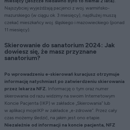
miesięcy (jeszcze niedawno było to niemal 2 lata).
Najszybciej wyjeżdżają pacjenci z woj. warmińsko-
mazurskiego (w ciągu ok. 3 miesięcy), najdłużej muszą
czekać mieszkańcy woj. śląskiego i mazowieckiego (ponad
11 miesięcy).
Skierowanie do sanatorium 2024: Jak
dowiesz się, że masz przyznane
sanatorium?
Po wprowadzeniu e-skierowań kuracjusz otrzymuje
informację natychmiast po zatwierdzeniu skierowania
przez lekarza NFZ.
Informację o tym oraz numer
skierowania od razu widzimy na swoim Internetowym
Koncie Pacjenta (IKP) w zakładce „Skierowania” lub
w aplikacji mojeIKP w zakładce „e-zdrowie”. Przez cały
czas możemy śledzić, na jakim jest ono etapie.
Niezależnie od informacji na koncie pacjenta, NFZ