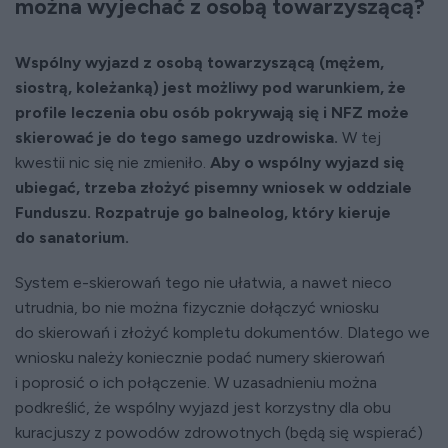
można wyjechać z osobą towarzyszącą?
Wspólny wyjazd z osobą towarzyszącą (mężem,
siostrą, koleżanką) jest możliwy pod warunkiem, że
profile leczenia obu osób pokrywają się i NFZ może
skierować je do tego samego uzdrowiska.
W tej
kwestii nic się nie zmieniło.
Aby o wspólny wyjazd się
ubiegać, trzeba złożyć pisemny wniosek w oddziale
Funduszu. Rozpatruje go balneolog, który kieruje
do sanatorium.
System e-skierowań tego nie ułatwia, a nawet nieco
utrudnia, bo nie można fizycznie dołączyć wniosku
do skierowań i złożyć kompletu dokumentów. Dlatego we
wniosku należy koniecznie podać numery skierowań
i poprosić o ich połączenie. W uzasadnieniu można
podkreślić, że wspólny wyjazd jest korzystny dla obu
kuracjuszy z powodów zdrowotnych (będą się wspierać)