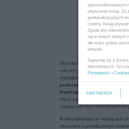
spersonalizowanych re
ulepszanie usług. Za
geolokalizacyjnych or
cenimy Twoją prywatno
Zgoda jest dobrowoln
się w lewym dolnym r
ale masz prawo sprzec
witrynie.
Zapoznaj się z poniż
W ponure zimowe dni kwitnące ro
internetowych. Szcze
roku ich pielęgnacja jest nieco b
Prywatności
i
Cookie
wynagradza poniesiony trud.
Uwa
podczas wietrzenia mieszkani
Dopilnujmy ponadto, aby liście 
PARTNERZY
Mimo wysokiej temperatury w pom
stykających się z nimi liściach mo
Rośliny kwitnące w miesiącach z
nawozami o przedłużonym działan