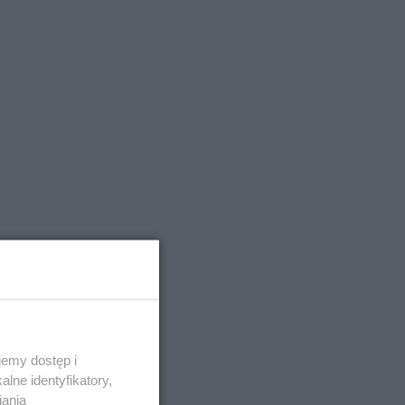
emy dostęp i
lne identyfikatory,
iania