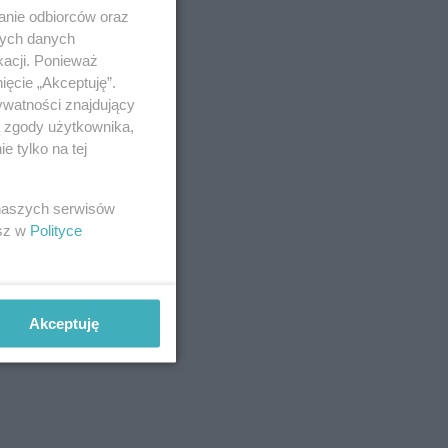
anie odbiorców oraz
nych danych
kacji. Ponieważ
ięcie „Akceptuję”.
ywatności znajdujący
ą zgody użytkownika,
 tylko na tej
 naszych serwisów
esz w
Polityce
Akceptuję