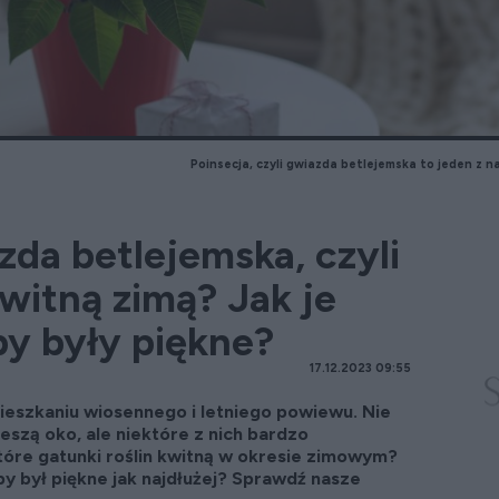
Poinsecja, czyli gwiazda betlejemska to jeden z 
zda betlejemska, czyli
witną zimą? Jak je
by były piękne?
17.12.2023 09:55
ieszkaniu wiosennego i letniego powiewu. Nie
ieszą oko, ale niektóre z nich bardzo
Które gatunki roślin kwitną w okresie zimowym?
by był piękne jak najdłużej? Sprawdź nasze