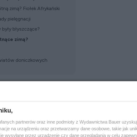
tną zimą? Fiołek Afrykański
dy pielęgnacji
ów były błyszczące?
tnące zimą?
kwiatów doniczkowych
niku,
fanych partnerów oraz inne podmioty z Wydawnictwa Bauer uzyskuj
cje na urządzeniu oraz przetwarzamy dane osobowe, takie jak unika
je wysyłane przez urządzenie czy dane przeglądania w celu zapewn