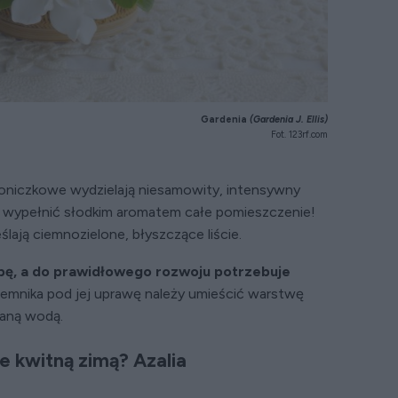
Gardenia
(Gardenia J. Ellis)
Fot. 123rf.com
doniczkowe wydzielają niesamowity, intensywny
y wypełnić słodkim aromatem całe pomieszczenie!
ślają ciemnozielone, błyszczące liście.
ebę, a do prawidłowego rozwoju potrzebuje
emnika pod jej uprawę należy umieścić warstwę
taną wodą.
e kwitną zimą? Azalia