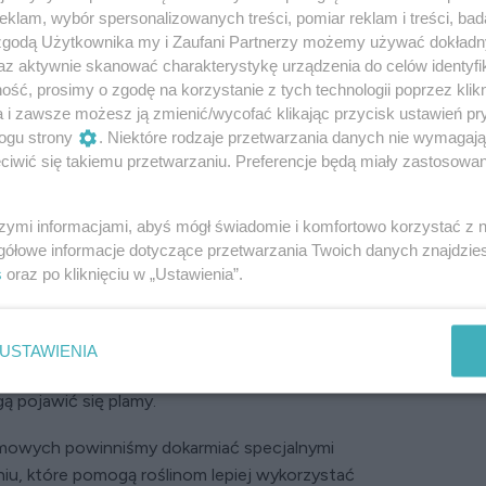
klam, wybór spersonalizowanych treści, pomiar reklam i treści, bad
 zgodą Użytkownika my i Zaufani Partnerzy możemy używać dokład
az aktywnie skanować charakterystykę urządzenia do celów identyfi
ść, prosimy o zgodę na korzystanie z tych technologii poprzez klikn
a i zawsze możesz ją zmienić/wycofać klikając przycisk ustawień pr
ogu strony
. Niektóre rodzaje przetwarzania danych nie wymagaj
iwić się takiemu przetwarzaniu. Preferencje będą miały zastosowanie
szymi informacjami, abyś mógł świadomie i komfortowo korzystać z
śliny doniczkowe są na wagę złota. O tej porze
gółowe informacje dotyczące przetwarzania Twoich danych znajdzi
ardziej skomplikowana niż wiosną czy latem, ale efekt
s
oraz po kliknięciu w „Ustawienia”.
żajmy zwłaszcza na wahania temperatury, np.
a – mroźne powietrze może zaszkodzić okazom.
roślin stojących na parapecie nie dotykały okna.
USTAWIENIA
ieszczeniu, szyby pozostają zimne i na
gą pojawić się plamy.
imowych powinniśmy dokarmiać specjalnymi
iu, które pomogą roślinom lepiej wykorzystać