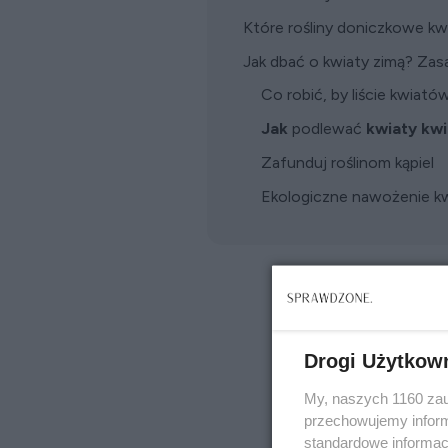
Które rośliny doniczkowe kwi
Jak dbać o kwiaty zimą? Zasa
Co robić, by liście kwiat
Jak
podlewać
kwiaty kwi
Zafunduj roślinom kąpiel
Ekologiczne nawożenie 
Drogi Użytkow
My, naszych 1160 zau
przechowujemy informa
standardowe informac