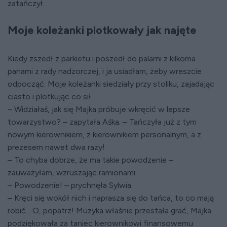
zatańczył.
Moje koleżanki plotkowały jak najęte
Kiedy zszedł z parkietu i poszedł do palarni z kilkoma
panami z rady nadzorczej, i ja usiadłam, żeby wreszcie
odpocząć. Moje koleżanki siedziały przy stoliku, zajadając
ciasto i plotkując co sił.
– Widziałaś, jak się Majka próbuje wkręcić w lepsze
towarzystwo? – zapytała Aśka. – Tańczyła już z tym
nowym kierownikiem, z kierownikiem personalnym, a z
prezesem nawet dwa razy!
– To chyba dobrze, że ma takie powodzenie –
zauważyłam, wzruszając ramionami.
– Powodzenie! – prychnęła Sylwia.
– Kręci się wokół nich i naprasza się do tańca, to co mają
robić... O, popatrz! Muzyka właśnie przestała grać, Majka
podziękowała za taniec kierownikowi finansowemu