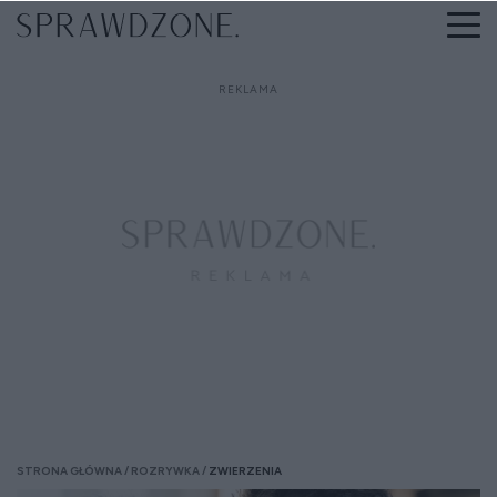
STRONA GŁÓWNA
ROZRYWKA
ZWIERZENIA