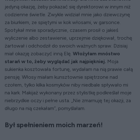
jedyną okazję, żeby pokazać się dyrektorowi w innym niż
codzienne świetle. Zwykle widział mnie jako dziewczynę
za biurkiem, ze spiętymi w kok włosami, w garsonce.
Spotykał mnie sporadycznie, czasem prosił o jakieś
wyliczenie albo zestawienie, uprzejmie dziękował, trochę
żartował i odchodził do swoich ważnych spraw. Dzisiaj
miał okazję zobaczyć inną Elę.
Włożyłam mnóstwo
starań w to, żeby wyglądać jak najpiękniej.
Moja
sukienka kosztowała fortunę, wydałam na nią prawie całą
pensję. Włosy miałam kunsztownie spiętrzone nad
czołem, tylko kilka kosmyków niby niedbale spływało mi
na kark. Makijaż wykonany przez stylistkę podkreślał moje
niebrzydkie oczy i pełne usta. „Nie zmarnuję tej okazji, za
długo na nią czekałam”, pomyślałam.
Był spełnieniem moich marzeń!