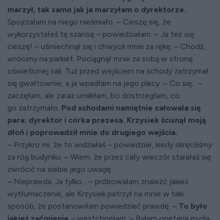
marzył, tak samo jak ja marzyłam o dyrektorze.
Spojrzałam na niego nieśmiało. – Cieszę się, że
wykorzystałeś tę szansę – powiedziałam. – Ja też się
cieszę! – uśmiechnął się i chwycił mnie za rękę. – Chodź,
wrócimy na parkiet. Pociągnął mnie za sobą w stronę
oświetlonej sali. Tuż przed wejściem na schody zatrzymał
się gwałtownie, a ja wpadłam na jego plecy. – Co się... –
zaczęłam, ale zaraz umilkłam, bo dostrzegłam, co
go zatrzymało.
Pod schodami namiętnie całowała się
para: dyrektor i córka prezesa. Krzysiek ścisnął moją
dłoń i poprowadził mnie do drugiego wejścia.
– Przykro mi, że to widziałaś – powiedział, kiedy skręciliśmy
za róg budynku. – Wiem, że przez cały wieczór starałaś się
zwrócić na siebie jego uwagę...
– Nieprawda. Ja tylko... – próbowałam znaleźć jakieś
wytłumaczenie, ale Krzysiek patrzył na mnie w taki
sposób, że postanowiłam powiedzieć prawdę. –
To było
jakieś zaćmienie
– westchnęłam. – Byłam opętana myślą