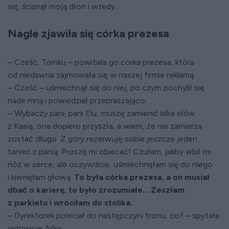
się, ścisnął moją dłoń i wtedy...
Nagle zjawiła się córka prezesa
– Cześć, Tomku – powitała go córka prezesa, która
od niedawna zajmowała się w naszej firmie reklamą.
– Cześć – uśmiechnął się do niej, po czym pochylił się
nade mną i powiedział przepraszająco:
– Wybaczy pani, pani Elu, muszę zamienić kilka słów
z Kasią, ona dopiero przyszła, a wiem, że nie zamierza
zostać długo. Z góry rezerwuję sobie jeszcze jeden
taniec z panią. Proszę mi obiecać! Czułam, jakby wbił mi
nóż w serce, ale oczywiście, uśmiechnęłam się do niego
i kiwnęłam głową.
To była córka prezesa, a on musiał
dbać o karierę, to było zrozumiałe... Zeszłam
z parkietu i wróciłam do stolika.
– Dyrektorek poleciał do następczyni tronu, co? – spytała
jadowicie Aśka.