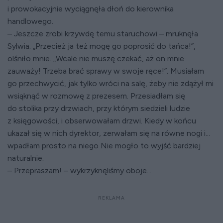
i prowokacyjnie wyciągnęła dłoń do kierownika
handlowego.
– Jeszcze zrobi krzywdę temu staruchowi – mruknęła
Sylwia. „Przecież ja też mogę go poprosić do tańca!”,
olśniło mnie. „Wcale nie muszę czekać, aż on mnie
zauważy! Trzeba brać sprawy w swoje ręce!”. Musiałam
go przechwycić, jak tylko wróci na salę, żeby nie zdążył mi
wsiąknąć w rozmowę z prezesem. Przesiadłam się
do stolika przy drzwiach, przy którym siedzieli ludzie
z księgowości, i obserwowałam drzwi. Kiedy w końcu
ukazał się w nich dyrektor, zerwałam się na równe nogi i...
wpadłam prosto na niego Nie mogło to wyjść bardziej
naturalnie.
– Przepraszam! – wykrzyknęliśmy oboje...