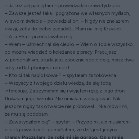
– Ja też cię pamiętam – powiedziałam zawstydzona.
– Zawsze jesteś taka... pogrążona we własnych myślach,
w swoim świecie – powiedział on. – Nigdy nie znalazłem
okazji, żeby do ciebie zagadać... Mam na imię Krzysiek.
– A ja Elka – przedstawiłam się.
– Wiem – uśmiechnął się ciepło. – Wiem o tobie wszystko,
co można wiedzieć o koleżance z pracy. Pracujesz
w personalnym, studiujesz zaocznie socjologię, masz dwa
koty, od lat planujesz remont.
– Kto ci tak naplotkował? – spytałam zszokowana.
– Wszyscy z twojego działu wiedzą, że się tobą
interesuję. Zatrzymałam się i wyjęłam rękę z jego dłoni.
Unikałam jego wzroku. Nie umiałam zareagować. Nikt
jeszcze nigdy tak otwarcie nie próbował... Nie mówił mi,
że mu się podobam.
– Zawstydziłem cię? – spytał. – Przykro mi, ale musiałem
ci coś powiedzieć i pomyślałem, że dziś jest jedyna
szansa.
Poczułam, że robi mi się gorąco. On o mnie