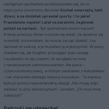
następnym spotkaniem przekonywałam się, że to
mężczyzna stworzony dla mnie!
Kochał zwierzęta, lubił
dzieci, a na dodatek uprawiał sporty. I to jakie!
Prawdziwie męskie! Latał na paralotni, żeglował,
jeździł na nartach...
Był spełnieniem moich marzeń!
A kiedy przed po firmie rozeszła się wieść, że dyrektor się
rozwiódł, zrozumiałam, że muszę zacząć działać. Los
darował mi szansę, a ja musiałam ją wykorzystać. W pracy
starałam się, jak mogłam, przyciągać jego uwagę.
I wydawało mi się czasem, że spogląda na mnie
z nieukrywanym zainteresowaniem. Ale praca –
czteroosobowy pokój, w którym siedziałam z koleżankami
– nie stanowiła dobrego miejsca na podryw... Ta impreza
była po prostu niepowtarzalną okazją! „Nie mogę więc
siedzieć tu przy dziewczynach”, uznałam. „On musi mnie
zobaczyć!”
Patrzył i się uśmiechał