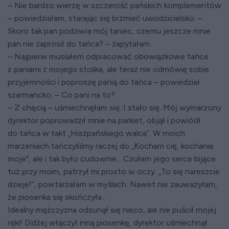
– Nie bardzo wierzę w szczerość pańskich komplementów
– powiedziałam, starając się brzmieć uwodzicielsko. –
Skoro tak pan podziwia mój taniec, czemu jeszcze mnie
pan nie zaprosił do tańca? – zapytałam.
– Najpierw musiałem odpracować obowiązkowe tańce
z paniami z mojego stolika, ale teraz nie odmówię sobie
przyjemności i poproszę panią do tańca – powiedział
szarmancko. – Co pani na to?
– Z chęcią – uśmiechnęłam się. I stało się. Mój wymarzony
dyrektor poprowadził mnie na parkiet, objął i powiódł
do tańca w takt „Hiszpańskiego walca”. W moich
marzeniach tańczyliśmy raczej do „Kocham cię, kochanie
moje", ale i tak było cudownie... Czułam jego serce bijące
tuż przy moim, patrzył mi prosto w oczy. „To się nareszcie
dzieje!”, powtarzałam w myślach. Nawet nie zauważyłam,
że piosenka się skończyła...
Idealny mężczyzna odsunął się nieco, ale nie puścił mojej
ręki! Didżej włączył inną piosenkę, dyrektor uśmiechnął