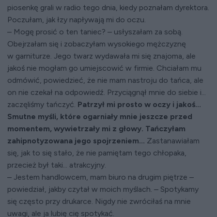
piosenkę grali w radio tego dnia, kiedy poznałam dyrektora.
Poczułam, jak łzy napływają mi do oczu.
– Mogę prosić o ten taniec? – usłyszałam za sobą.
Obejrzałam się i zobaczyłam wysokiego mężczyznę
w garniturze. Jego twarz wydawała mi się znajoma, ale
jakoś nie mogłam go umiejscowić w firmie. Chciałam mu
odmówić, powiedzieć, że nie mam nastroju do tańca, ale
on nie czekał na odpowiedź. Przyciągnął mnie do siebie i...
zaczęliśmy tańczyć.
Patrzył mi prosto w oczy i jakoś...
Smutne myśli, które ogarniały mnie jeszcze przed
momentem, wywietrzały mi z głowy.
Tańczyłam
zahipnotyzowana jego spojrzeniem...
Zastanawiałam
się, jak to się stało, że nie pamiętam tego chłopaka,
przecież był taki... atrakcyjny.
– Jestem handlowcem, mam biuro na drugim piętrze –
powiedział, jakby czytał w moich myślach. – Spotykamy
się często przy drukarce. Nigdy nie zwróciłaś na mnie
uwagi, ale ja lubię cię spotykać.