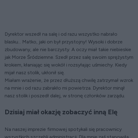
Dyrektor wszedł na salę i od razu wszystko nabrało
blasku... Matko, jaki on był przystojny! Wysoki i dobrze
zbudowany, ale nie barczysty. A oczy miał takie niebieskie
jak Morze Śródziemne. Szedł przez salę swoim sprężystym
krokiem, kłaniając się wokół i rozsyłając uśmiechy. Kiedy
mijał nasz stolik, ukłonił się.
Miałam wrażenie, że przez dłuższą chwilę zatrzymał wzrok
na mnie i od razu zabrakło mi powietrza. Dyrektor minął
nasz stolik i poszedł dalej, w stronę członków zarządu.
Dzisiaj miał okazję zobaczyć inną Elę
Na naszej imprezie firmowej spotykali się pracownicy
wszystkich szczebli administracji. Dla mnie zaś stanowiła