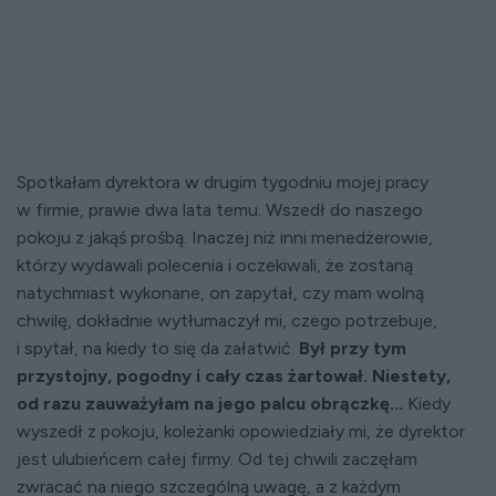
Spotkałam dyrektora w drugim tygodniu mojej pracy
w firmie, prawie dwa lata temu. Wszedł do naszego
pokoju z jakąś prośbą. Inaczej niż inni menedżerowie,
którzy wydawali polecenia i oczekiwali, że zostaną
natychmiast wykonane, on zapytał, czy mam wolną
chwilę, dokładnie wytłumaczył mi, czego potrzebuje,
i spytał, na kiedy to się da załatwić.
Był przy tym
przystojny, pogodny i cały czas żartował. Niestety,
od razu zauważyłam na jego palcu obrączkę...
Kiedy
wyszedł z pokoju, koleżanki opowiedziały mi, że dyrektor
jest ulubieńcem całej firmy. Od tej chwili zaczęłam
zwracać na niego szczególną uwagę, a z każdym