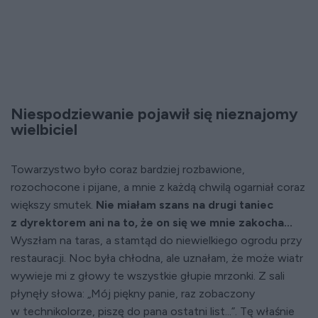
Niespodziewanie pojawił się nieznajomy
wielbiciel
Towarzystwo było coraz bardziej rozbawione,
rozochocone i pijane, a mnie z każdą chwilą ogarniał coraz
większy smutek.
Nie miałam szans na drugi taniec
z dyrektorem ani na to, że on się we mnie zakocha...
Wyszłam na taras, a stamtąd do niewielkiego ogrodu przy
restauracji. Noc była chłodna, ale uznałam, że może wiatr
wywieje mi z głowy te wszystkie głupie mrzonki. Z sali
płynęły słowa: „Mój piękny panie, raz zobaczony
w technikolorze, piszę do pana ostatni list...”. Tę właśnie