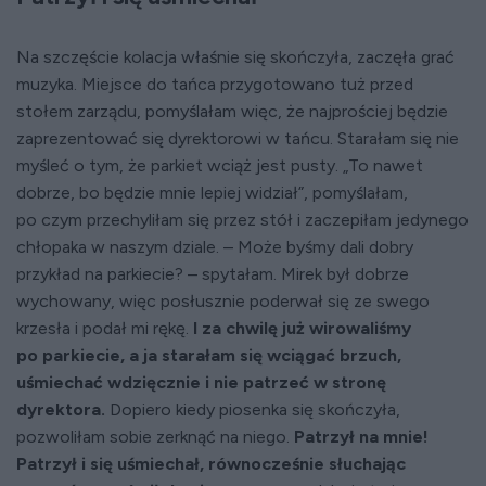
Na szczęście kolacja właśnie się skończyła, zaczęła grać
muzyka. Miejsce do tańca przygotowano tuż przed
stołem zarządu, pomyślałam więc, że najprościej będzie
zaprezentować się dyrektorowi w tańcu. Starałam się nie
myśleć o tym, że parkiet wciąż jest pusty. „To nawet
dobrze, bo będzie mnie lepiej widział”, pomyślałam,
po czym przechyliłam się przez stół i zaczepiłam jedynego
chłopaka w naszym dziale. – Może byśmy dali dobry
przykład na parkiecie? – spytałam. Mirek był dobrze
wychowany, więc posłusznie poderwał się ze swego
krzesła i podał mi rękę.
I za chwilę już wirowaliśmy
po parkiecie, a ja starałam się wciągać brzuch,
uśmiechać wdzięcznie i nie patrzeć w stronę
dyrektora.
Dopiero kiedy piosenka się skończyła,
pozwoliłam sobie zerknąć na niego.
Patrzył na mnie!
Patrzył i się uśmiechał, równocześnie słuchając