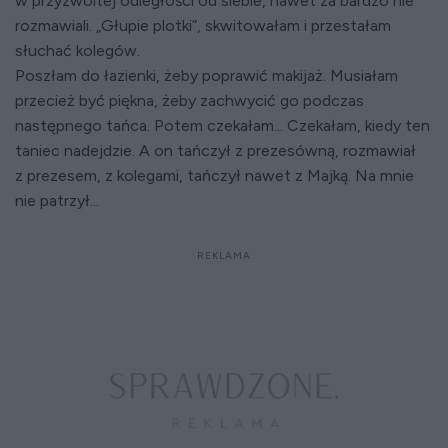
w przyzwoitej odległości od siebie, nawet za bardzo nie
rozmawiali. „Głupie plotki”, skwitowałam i przestałam
słuchać kolegów.
Poszłam do łazienki, żeby poprawić makijaż. Musiałam
przecież być piękna, żeby zachwycić go podczas
następnego tańca. Potem czekałam... Czekałam, kiedy ten
taniec nadejdzie. A on tańczył z prezesówną, rozmawiał
z prezesem, z kolegami, tańczył nawet z Majką. Na mnie
nie patrzył...