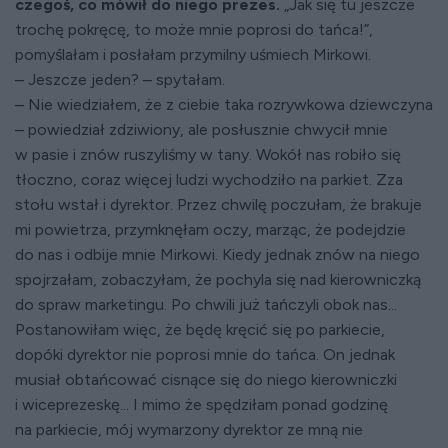
czegoś, co mówił do niego prezes.
„Jak się tu jeszcze
trochę pokręcę, to może mnie poprosi do tańca!”,
pomyślałam i posłałam przymilny uśmiech Mirkowi.
– Jeszcze jeden? – spytałam.
– Nie wiedziałem, że z ciebie taka rozrywkowa dziewczyna
– powiedział zdziwiony, ale posłusznie chwycił mnie
w pasie i znów ruszyliśmy w tany. Wokół nas robiło się
tłoczno, coraz więcej ludzi wychodziło na parkiet. Zza
stołu wstał i dyrektor. Przez chwilę poczułam, że brakuje
mi powietrza, przymknęłam oczy, marząc, że podejdzie
do nas i odbije mnie Mirkowi. Kiedy jednak znów na niego
spojrzałam, zobaczyłam, że pochyla się nad kierowniczką
do spraw marketingu. Po chwili już tańczyli obok nas...
Postanowiłam więc, że będę kręcić się po parkiecie,
dopóki dyrektor nie poprosi mnie do tańca. On jednak
musiał obtańcować cisnące się do niego kierowniczki
i wiceprezeskę... I mimo że spędziłam ponad godzinę
na parkiecie, mój wymarzony dyrektor ze mną nie