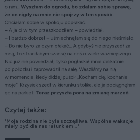
o nim...
Wyszłam do ogrodu, bo zdałam sobie sprawę,
że on nigdy na mnie nie spojrzy w ten sposób.
Chciałam sobie w spokoju popłakać.
– A ja ci w tym przeszkodziłem – powiedział.
– I bardzo dobrze! – uśmiechnęłam się do niego nieśmiało.
– Bo nie było za czym płakać... A gdybyś nie przyszedł za
mną, to straciłabym szansę na coś o wiele ważniejszego.
Nic już nie powiedział, tylko pogłaskał mnie delikatnie
po policzku i zaprowadził na salę. Weszliśmy na nią
w momencie, kiedy didżej puścił „Kocham cię, kochanie
moje”. Krzysiek szedł w kierunku stolika, ale ja pociągnęłam
go na parkiet.
Teraz przyszła pora na zmianę marzeń
.
Czytaj także:
"Moja rodzina nie była szczęśliwa. Wspólne wakacje
miały być dla nas ratunkiem..."