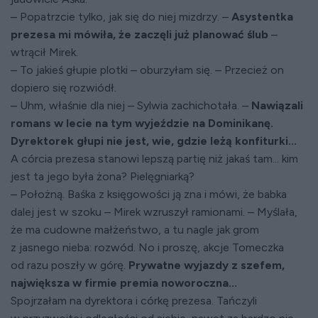
– Popatrzcie tylko, jak się do niej mizdrzy. –
Asystentka
prezesa mi mówiła, że zaczęli już planować ślub
–
wtrącił Mirek.
– To jakieś głupie plotki – oburzyłam się. – Przecież on
dopiero się rozwiódł.
– Uhm, właśnie dla niej – Sylwia zachichotała. –
Nawiązali
romans w lecie na tym wyjeździe na Dominikanę.
Dyrektorek głupi nie jest, wie, gdzie leżą konfiturki...
A córcia prezesa stanowi lepszą partię niż jakaś tam... kim
jest ta jego była żona? Pielęgniarką?
– Położną. Baśka z księgowości ją zna i mówi, że babka
dalej jest w szoku – Mirek wzruszył ramionami. – Myślała,
że ma cudowne małżeństwo, a tu nagle jak grom
z jasnego nieba: rozwód. No i proszę, akcje Tomeczka
od razu poszły w górę.
Prywatne wyjazdy z szefem,
największa w firmie premia noworoczna...
Spojrzałam na dyrektora i córkę prezesa. Tańczyli