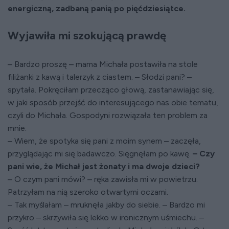
energiczną, zadbaną panią po pięćdziesiątce.
Wyjawiła mi szokującą prawdę
– Bardzo proszę – mama Michała postawiła na stole
filiżanki z kawą i talerzyk z ciastem. – Słodzi pani? –
spytała. Pokręciłam przecząco głową, zastanawiając się,
w jaki sposób przejść do interesującego nas obie tematu,
czyli do Michała. Gospodyni rozwiązała ten problem za
mnie.
– Wiem, że spotyka się pani z moim synem – zaczęła,
przyglądając mi się badawczo. Sięgnęłam po kawę.
– Czy
pani wie, że Michał jest żonaty i ma dwoje dzieci?
– O czym pani mówi? – ręka zawisła mi w powietrzu.
Patrzyłam na nią szeroko otwartymi oczami.
– Tak myślałam – mruknęła jakby do siebie. – Bardzo mi
przykro – skrzywiła się lekko w ironicznym uśmiechu. –