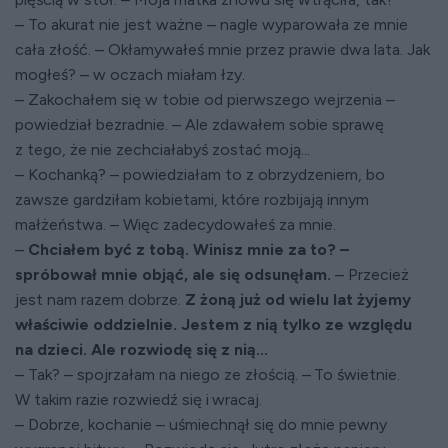
– To akurat nie jest ważne – nagle wyparowała ze mnie
cała złość. – Okłamywałeś mnie przez prawie dwa lata. Jak
mogłeś? – w oczach miałam łzy.
– Zakochałem się w tobie od pierwszego wejrzenia –
powiedział bezradnie. – Ale zdawałem sobie sprawę
z tego, że nie zechciałabyś zostać moją...
– Kochanką? – powiedziałam to z obrzydzeniem, bo
zawsze gardziłam kobietami, które rozbijają innym
małżeństwa. – Więc zadecydowałeś za mnie.
–
Chciałem być z tobą. Winisz mnie za to? –
spróbował mnie objąć, ale się odsunęłam.
– Przecież
jest nam razem dobrze.
Z żoną już od wielu lat żyjemy
właściwie oddzielnie. Jestem z nią tylko ze względu
na dzieci. Ale rozwiodę się z nią...
– Tak? – spojrzałam na niego ze złością. – To świetnie.
W takim razie rozwiedź się i wracaj.
– Dobrze, kochanie – uśmiechnął się do mnie pewny