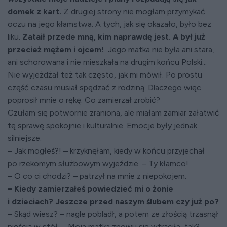
domek z kart.
Z drugiej strony nie mogłam przymykać
oczu na jego kłamstwa. A tych, jak się okazało, było bez
liku.
Zataił przede mną, kim naprawdę jest. A był już
przecież mężem i ojcem!
Jego matka nie była ani stara,
ani schorowana i nie mieszkała na drugim końcu Polski...
Nie wyjeżdżał też tak często, jak mi mówił. Po prostu
część czasu musiał spędzać z rodziną. Dlaczego więc
poprosił mnie o rękę. Co zamierzał zrobić?
Czułam się potwornie zraniona, ale miałam zamiar załatwić
tę sprawę spokojnie i kulturalnie. Emocje były jednak
silniejsze.
– Jak mogłeś?! – krzyknęłam, kiedy w końcu przyjechał
po rzekomym służbowym wyjeździe. – Ty kłamco!
– O co ci chodzi? – patrzył na mnie z niepokojem.
– Kiedy zamierzałeś powiedzieć mi o żonie
i dzieciach? Jeszcze przed naszym ślubem czy już po?
– Skąd wiesz? – nagle pobladł, a potem ze złością trzasnął
pięścią w stół. – Moja matka znowu się wtrąciła, tak?