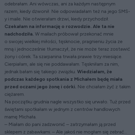
odebrałam. Ani wówczas, ani za każdym następnym
razem, kiedy dzwonił. Nie odpowiadałam też na jego SMS-
y i maile. Nie otwierałam drzwi, kiedy przychodził.
Czekałam na informację o rozwodzie. Ale ta nie
nadchodziła.
W mailach próbował przekonać mnie
o swojej wielkiej miłości, tęsknocie, pragnieniu życia ze
mną i jednocześnie tłumaczył, że nie może teraz zostawić
żony i córek. Ta szarpanina trwała prawie trzy miesiące.
Cierpiałam, ale się nie poddawałam. Tęskniłam za nim,
jednak bałam się takiego związku.
Wiedziałam, że
podczas każdego spotkania z Michałem będę miała
przed oczami jego żonę i córki.
Nie chciałam żyć z takim
ciężarem.
Na początku grudnia nagle wszystko się urwało. Tuż przed
świętami spotkałam w jednym z centrów handlowych
mamę Michała.
– Miałam do pani zadzwonić – zatrzymałam ją przed
sklepem z zabawkami. – Ale jakoś nie mogłam się zebrać...