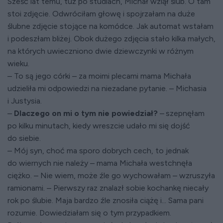
Sześć lat temu, tuż po studiach, Michał wziął ślub. O tam
stoi zdjęcie. Odwróciłam głowę i spojrzałam na duże
ślubne zdjęcie stojące na komódce. Jak automat wstałam
i podeszłam bliżej. Obok dużego zdjęcia stało kilka małych,
na których uwieczniono dwie dziewczynki w różnym
wieku.
– To są jego córki – za moimi plecami mama Michała
udzieliła mi odpowiedzi na niezadane pytanie. – Michasia
i Justysia.
–
Dlaczego on mi o tym nie powiedział?
– szepnęłam
po kilku minutach, kiedy wreszcie udało mi się dojść
do siebie.
– Mój syn, choć ma sporo dobrych cech, to jednak
do wiernych nie należy – mama Michała westchnęła
ciężko. – Nie wiem, może źle go wychowałam – wzruszyła
ramionami. – Pierwszy raz znalazł sobie kochankę niecały
rok po ślubie. Maja bardzo źle znosiła ciążę i... Sama pani
rozumie. Dowiedziałam się o tym przypadkiem.