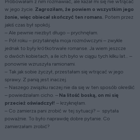
Próbowałam z nim rozmawiać, ale kazał mi się nie wtrącać
w jego życie.
Zagroziłam, że powiem o wszystkim jego
żonie, więc obiecał skończyć ten romans.
Potem przez
jakiś czas był spokój.
– Ale pewnie niezbyt długo – prychnęłam.
– Pół roku – przytaknęła moja rozmówczyni – zwykle
jednak to były krótkotrwałe romanse. Ja wiem jeszcze
o dwóch kobietach, a ile ich było w ciągu tych kilku lat... –
ponownie wzruszyła ramionami.
– Tak jak sobie życzył, przestałam się wtrącać w jego
sprawy. Z panią jest inaczej.
– Naszego związku raczej nie da się w ten sposób określić
– powiedziałam cicho. –
Na litość boską, on mi się
przecież oświadczył!
– krzyknęłam.
– Co zamierza pani zrobić w tej sytuacji? – spytała
poważnie. To było naprawdę dobre pytanie. Co
zamierzałam zrobić?