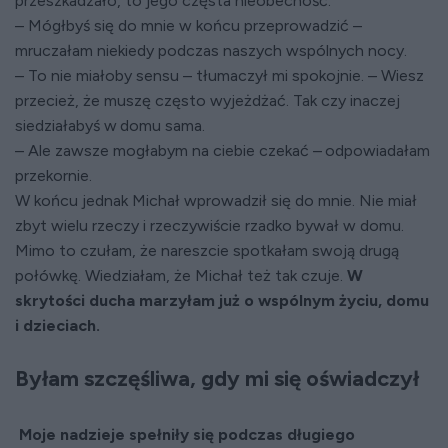
przeszkadzało, to jego częsta nieobecność.
– Mógłbyś się do mnie w końcu przeprowadzić –
mruczałam niekiedy podczas naszych wspólnych nocy.
– To nie miałoby sensu – tłumaczył mi spokojnie. – Wiesz
przecież, że muszę często wyjeżdżać. Tak czy inaczej
siedziałabyś w domu sama.
– Ale zawsze mogłabym na ciebie czekać – odpowiadałam
przekornie.
W końcu jednak Michał wprowadził się do mnie. Nie miał
zbyt wielu rzeczy i rzeczywiście rzadko bywał w domu.
Mimo to czułam, że nareszcie spotkałam swoją drugą
połówkę. Wiedziałam, że Michał też tak czuje.
W
skrytości ducha marzyłam już o wspólnym życiu, domu
i dzieciach.
Byłam szczęśliwa, gdy mi się oświadczył
Moje nadzieje spełniły się podczas długiego