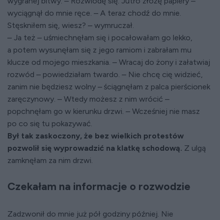
wygranej bitwy. – Rozwiodę się. Jutro złożę papiery –
wyciągnął do mnie ręce. – A teraz chodź do mnie.
Stęskniłem się, wiesz? – wymruczał.
– Ja też – uśmiechnęłam się i pocałowałam go lekko,
a potem wysunęłam się z jego ramiom i zabrałam mu
klucze od mojego mieszkania. – Wracaj do żony i załatwiaj
rozwód – powiedziałam twardo. – Nie chcę cię widzieć,
zanim nie będziesz wolny – ściągnęłam z palca pierścionek
zaręczynowy. – Wtedy możesz z nim wrócić –
popchnęłam go w kierunku drzwi. – Wcześniej nie masz
po co się tu pokazywać.
Był tak zaskoczony, że bez wielkich protestów
pozwolił się wyprowadzić na klatkę schodową.
Z ulgą
zamknęłam za nim drzwi.
Czekałam na informacje o rozwodzie
Zadzwonił do mnie już pół godziny później. Nie