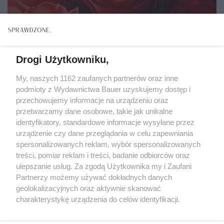
Drogi Użytkowniku,
My, naszych 1162 zaufanych partnerów oraz inne
podmioty z Wydawnictwa Bauer uzyskujemy dostęp i
przechowujemy informacje na urządzeniu oraz
przetwarzamy dane osobowe, takie jak unikalne
identyfikatory, standardowe informacje wysyłane przez
urządzenie czy dane przeglądania w celu zapewniania
spersonalizowanych reklam, wybór spersonalizowanych
ZWIERZENIA
treści, pomiar reklam i treści, badanie odbiorców oraz
"Nigdy nie zapomniałam siedmiu czerwonych róż
ulepszanie usług. Za zgodą Użytkownika my i Zaufani
od Jurka. Byłam już wdową, gdy znowu je od niego
Partnerzy możemy używać dokładnych danych
dostałam..."
geolokalizacyjnych oraz aktywnie skanować
charakterystykę urządzenia do celów identyfikacji.
Ponieważ cenimy Twoją prywatność, prosimy o zgodę na
korzystanie z tych technologii poprzez kliknięcie