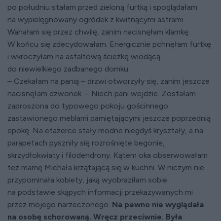
po południu stałam przed zieloną furtką i spoglądałam
na wypielęgnowany ogródek z kwitnącymi astrami.
Wahałam się przez chwilę, zanim nacisnęłam klamkę.
W końcu się zdecydowałam. Energicznie pchnęłam furtkę
i wkroczyłam na asfaltową ścieżkę wiodącą
do niewielkiego zadbanego domku.
– Czekałam na panią – drzwi otworzyły się, zanim jeszcze
nacisnęłam dzwonek. – Niech pani wejdzie. Zostałam
zaproszona do typowego pokoju gościnnego
zastawionego meblami pamiętającymi jeszcze poprzednią
epokę. Na etażerce stały modne niegdyś kryształy, a na
parapetach pyszniły się rozrośnięte begonie,
skrzydłokwiaty i filodendrony. Kątem oka obserwowałam
też mamę Michała krzątającą się w kuchni. W niczym nie
przypominała kobiety, jaką wyobraziłam sobie
na podstawie skąpych informacji przekazywanych mi
przez mojego narzeczonego.
Na pewno nie wyglądała
na osobę schorowaną. Wręcz przeciwnie. Była