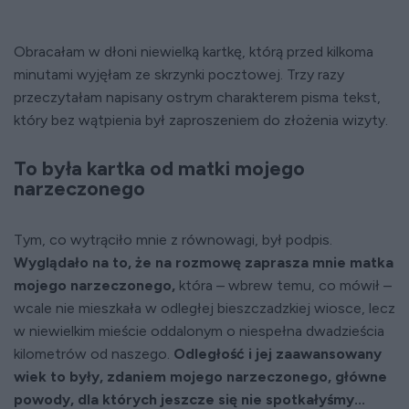
Obracałam w dłoni niewielką kartkę, którą przed kilkoma
minutami wyjęłam ze skrzynki pocztowej. Trzy razy
przeczytałam napisany ostrym charakterem pisma tekst,
który bez wątpienia był zaproszeniem do złożenia wizyty.
To była kartka od matki mojego
narzeczonego
Tym, co wytrąciło mnie z równowagi, był podpis.
Wyglądało na to, że na rozmowę zaprasza mnie matka
mojego narzeczonego,
która – wbrew temu, co mówił –
wcale nie mieszkała w odległej bieszczadzkiej wiosce, lecz
w niewielkim mieście oddalonym o niespełna dwadzieścia
kilometrów od naszego.
Odległość i jej zaawansowany
wiek to były, zdaniem mojego narzeczonego, główne
powody, dla których jeszcze się nie spotkałyśmy...