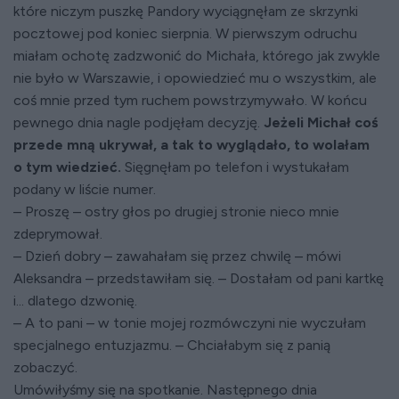
które niczym puszkę Pandory wyciągnęłam ze skrzynki
pocztowej pod koniec sierpnia. W pierwszym odruchu
miałam ochotę zadzwonić do Michała, którego jak zwykle
nie było w Warszawie, i opowiedzieć mu o wszystkim, ale
coś mnie przed tym ruchem powstrzymywało. W końcu
pewnego dnia nagle podjęłam decyzję.
Jeżeli Michał coś
przede mną ukrywał, a tak to wyglądało, to wolałam
o tym wiedzieć.
Sięgnęłam po telefon i wystukałam
podany w liście numer.
– Proszę – ostry głos po drugiej stronie nieco mnie
zdeprymował.
– Dzień dobry – zawahałam się przez chwilę – mówi
Aleksandra – przedstawiłam się. – Dostałam od pani kartkę
i... dlatego dzwonię.
– A to pani – w tonie mojej rozmówczyni nie wyczułam
specjalnego entuzjazmu. – Chciałabym się z panią
zobaczyć.
Umówiłyśmy się na spotkanie. Następnego dnia