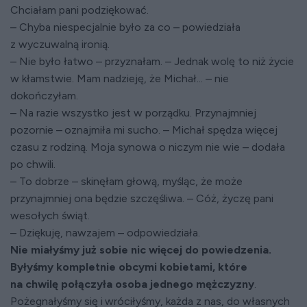
Chciałam pani podziękować.
– Chyba niespecjalnie było za co – powiedziała
z wyczuwalną ironią.
– Nie było łatwo – przyznałam. – Jednak wolę to niż życie
w kłamstwie. Mam nadzieję, że Michał... – nie
dokończyłam.
– Na razie wszystko jest w porządku. Przynajmniej
pozornie – oznajmiła mi sucho. – Michał spędza więcej
czasu z rodziną. Moja synowa o niczym nie wie – dodała
po chwili.
– To dobrze – skinęłam głową, myśląc, że może
przynajmniej ona będzie szczęśliwa. – Cóż, życzę pani
wesołych świąt.
– Dziękuję, nawzajem – odpowiedziała.
Nie miałyśmy już sobie nic więcej do powiedzenia.
Byłyśmy kompletnie obcymi kobietami, które
na chwilę połączyła osoba jednego mężczyzny
.
Pożegnałyśmy się i wróciłyśmy, każda z nas, do własnych