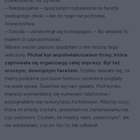
stwierdzenie, niż pytanie.
– Niespecjalnie – spojrzałam rozbawiona na faceta
siedzącego obok. – Ale do tego nie potrzeba
towarzystwa.
– Szkoda – uśmiechnął się rozbrajająco. – Bo właśnie to
miałem ci zaproponować...
Wbrew swoim planom spędziłam z nim resztę tego
wieczora.
Michał był współwłaścicielem firmy, która
zajmowała się organizacją całej imprezy. Był też
uroczym, dowcipnym facetem.
Szybko okazało się, że
mamy podobne poczucie humoru i podobne poglądy
na wiele spraw. Świetnie się nam gadało. Pod koniec
imprezy wymieniliśmy się numerami telefonów i
pożegnaliśmy się na korytarzu hotelowym. Resztę nocy,
która mi wtedy została, spędziłam na zastanawianiu się,
czy zadzwoni. Czułam, że między nami „zaskoczyło”, ale
nie wiedziałam, czy on też to tak odbierał...