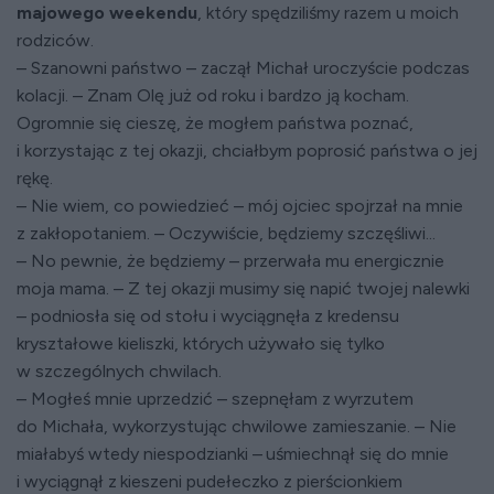
majowego weekendu
, który spędziliśmy razem u moich
rodziców.
– Szanowni państwo – zaczął Michał uroczyście podczas
kolacji. – Znam Olę już od roku i bardzo ją kocham.
Ogromnie się cieszę, że mogłem państwa poznać,
i korzystając z tej okazji, chciałbym poprosić państwa o jej
rękę.
– Nie wiem, co powiedzieć – mój ojciec spojrzał na mnie
z zakłopotaniem. – Oczywiście, będziemy szczęśliwi...
– No pewnie, że będziemy – przerwała mu energicznie
moja mama. – Z tej okazji musimy się napić twojej nalewki
– podniosła się od stołu i wyciągnęła z kredensu
kryształowe kieliszki, których używało się tylko
w szczególnych chwilach.
– Mogłeś mnie uprzedzić – szepnęłam z wyrzutem
do Michała, wykorzystując chwilowe zamieszanie. – Nie
miałabyś wtedy niespodzianki – uśmiechnął się do mnie
i wyciągnął z kieszeni pudełeczko z pierścionkiem