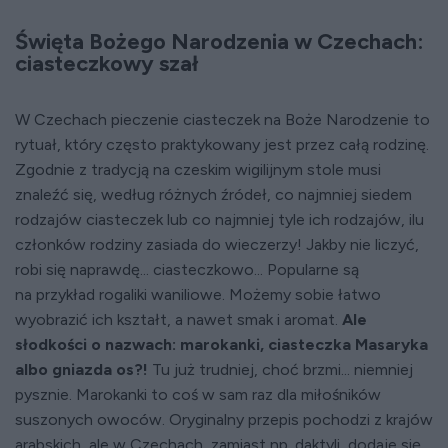
Święta Bożego Narodzenia w Czechach:
ciasteczkowy szał
W Czechach pieczenie ciasteczek na Boże Narodzenie to
rytuał, który często praktykowany jest przez całą rodzinę.
Zgodnie z tradycją na czeskim wigilijnym stole musi
znaleźć się, według różnych źródeł, co najmniej siedem
rodzajów ciasteczek lub co najmniej tyle ich rodzajów, ilu
członków rodziny zasiada do wieczerzy! Jakby nie liczyć,
robi się naprawdę... ciasteczkowo... Popularne są
na przykład rogaliki waniliowe. Możemy sobie łatwo
wyobrazić ich kształt, a nawet smak i aromat.
Ale
słodkości o nazwach: marokanki, ciasteczka Masaryka
albo gniazda os?!
Tu już trudniej, choć brzmi... niemniej
pysznie. Marokanki to coś w sam raz dla miłośników
suszonych owoców. Oryginalny przepis pochodzi z krajów
arabskich, ale w Czechach, zamiast np. daktyli, dodaje się