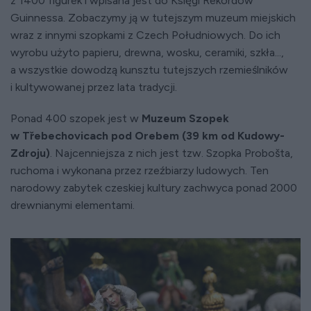
z 1400 figurek i wpisana jest do Księgi Rekordów
Guinnessa. Zobaczymy ją w tutejszym muzeum miejskich
wraz z innymi szopkami z Czech Południowych. Do ich
wyrobu użyto papieru, drewna, wosku, ceramiki, szkła...,
a wszystkie dowodzą kunsztu tutejszych rzemieślników
i kultywowanej przez lata tradycji.
Ponad 400 szopek jest w
Muzeum Szopek
w Třebechovicach pod Orebem (39 km od Kudowy-
Zdroju)
. Najcenniejsza z nich jest tzw. Szopka Probošta,
ruchoma i wykonana przez rzeźbiarzy ludowych. Ten
narodowy zabytek czeskiej kultury zachwyca ponad 2000
drewnianymi elementami.