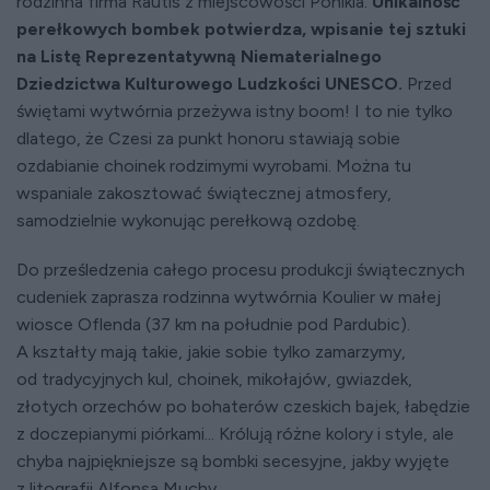
rodzinna firma Rautis z miejscowości Poniklá.
Unikalność
perełkowych bombek potwierdza, wpisanie tej sztuki
na Listę Reprezentatywną Niematerialnego
Dziedzictwa Kulturowego Ludzkości UNESCO.
Przed
świętami wytwórnia przeżywa istny boom! I to nie tylko
dlatego, że Czesi za punkt honoru stawiają sobie
ozdabianie choinek rodzimymi wyrobami. Można tu
wspaniale zakosztować świątecznej atmosfery,
samodzielnie wykonując perełkową ozdobę.
Do prześledzenia całego procesu produkcji świątecznych
cudeniek zaprasza rodzinna wytwórnia Koulier w małej
wiosce Oflenda (37 km na południe pod Pardubic).
A kształty mają takie, jakie sobie tylko zamarzymy,
od tradycyjnych kul, choinek, mikołajów, gwiazdek,
złotych orzechów po bohaterów czeskich bajek, łabędzie
z doczepianymi piórkami... Królują różne kolory i style, ale
chyba najpiękniejsze są bombki secesyjne, jakby wyjęte
z litografii Alfonsa Muchy...