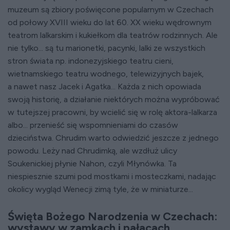
muzeum są zbiory poświęcone popularnym w Czechach
od połowy XVIII wieku do lat 60. XX wieku wędrownym
teatrom lalkarskim i kukiełkom dla teatrów rodzinnych. Ale
nie tylko... są tu marionetki, pacynki, lalki ze wszystkich
stron świata np. indonezyjskiego teatru cieni,
wietnamskiego teatru wodnego, telewizyjnych bajek,
a nawet nasz Jacek i Agatka... Każda z nich opowiada
swoją historię, a działanie niektórych można wypróbować
w tutejszej pracowni, by wcielić się w rolę aktora-lalkarza
albo... przenieść się wspomnieniami do czasów
dzieciństwa. Chrudim warto odwiedzić jeszcze z jednego
powodu. Leży nad Chrudimką, ale wzdłuż ulicy
Soukenickiej płynie Nahon, czyli Młynówka. Ta
niespiesznie szumi pod mostkami i mosteczkami, nadając
okolicy wygląd Wenecji zimą tyle, że w miniaturze...
Święta Bożego Narodzenia w Czechach:
wystawy w zamkach i pałacach