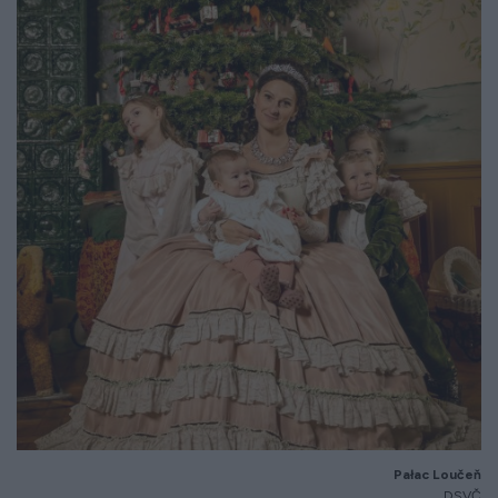
Pałac Loučeň
DSVČ