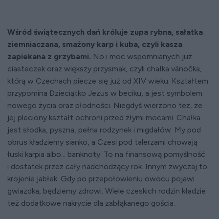
Wśród świątecznych dań króluje zupa rybna, sałatka
ziemniaczana, smażony karp i kuba, czyli kasza
zapiekana z grzybami.
No i moc wspomnianych już
ciasteczek oraz większy przysmak, czyli chałka vánočka,
którą w Czechach piecze się już od XIV wieku. Kształtem
przypomina Dzieciątko Jezus w beciku, a jest symbolem
nowego życia oraz płodności. Niegdyś wierzono też, że
jej pleciony kształt ochroni przed złymi mocami. Chałka
jest słodka, pyszna, pełna rodzynek i migdałów. My pod
obrus kładziemy sianko, a Czesi pod talerzami chowają
łuski karpia albo... banknoty. To na finansową pomyślność
i dostatek przez cały nadchodzący rok. Innym zwyczaj to
krojenie jabłek. Gdy po przepołowieniu owocu pojawi
gwiazdka, będziemy zdrowi. Wiele czeskich rodzin kładzie
też dodatkowe nakrycie dla zabłąkanego gościa.