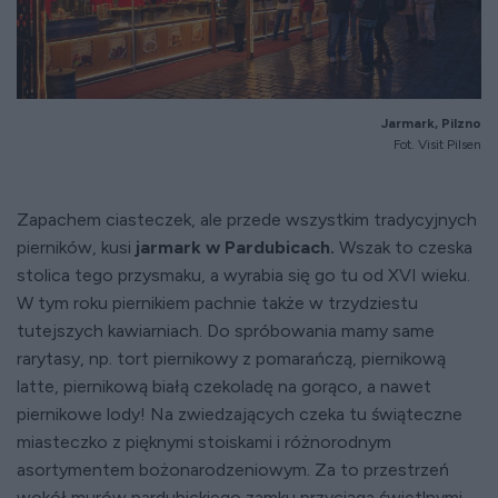
Jarmark, Pilzno
Fot. Visit Pilsen
Zapachem ciasteczek, ale przede wszystkim tradycyjnych
pierników, kusi
jarmark w Pardubicach.
Wszak to czeska
stolica tego przysmaku, a wyrabia się go tu od XVI wieku.
W tym roku piernikiem pachnie także w trzydziestu
tutejszych kawiarniach. Do spróbowania mamy same
rarytasy, np. tort piernikowy z pomarańczą, piernikową
latte, piernikową białą czekoladę na gorąco, a nawet
piernikowe lody! Na zwiedzających czeka tu świąteczne
miasteczko z pięknymi stoiskami i różnorodnym
asortymentem bożonarodzeniowym. Za to przestrzeń
wokół murów pardubickiego zamku przyciąga świetlnymi