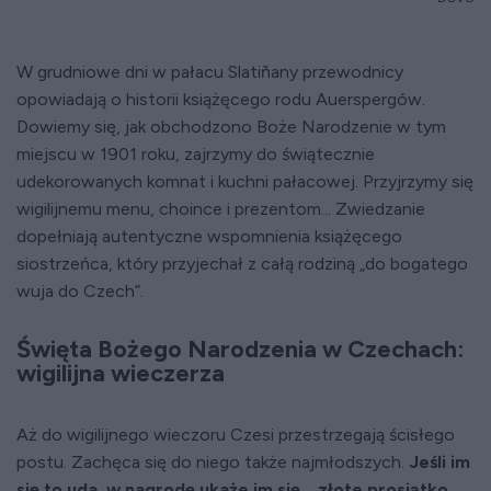
W grudniowe dni w pałacu Slatiňany przewodnicy
opowiadają o historii książęcego rodu Auerspergów.
Dowiemy się, jak obchodzono Boże Narodzenie w tym
miejscu w 1901 roku, zajrzymy do świątecznie
udekorowanych komnat i kuchni pałacowej. Przyjrzymy się
wigilijnemu menu, choince i prezentom... Zwiedzanie
dopełniają autentyczne wspomnienia książęcego
siostrzeńca, który przyjechał z całą rodziną „do bogatego
wuja do Czech”.
Święta Bożego Narodzenia w Czechach:
wigilijna wieczerza
Aż do wigilijnego wieczoru Czesi przestrzegają ścisłego
postu. Zachęca się do niego także najmłodszych.
Jeśli im
się to uda, w nagrodę ukaże im się... złote prosiątko.