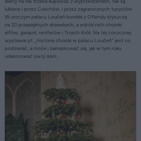
Bilety na nie trzeba kupować z wyprzedzeniem, tak są
lubiane i przez Czechów, i przez zagranicznych turystów.
W uroczym pałacu Loučeň bombki z Oflendy błyszczą
na 20 przepięknych drzewkach, a wśród nich choinki:
elfów, gwiazd, reniferów i Trzech Króli. Na tej corocznej
wystawie pt. „Historia choinki w pałacu Loučeň” jest co
podziwiać, a może i zainspirować się, jak w tym roku
udekorować swój dom...