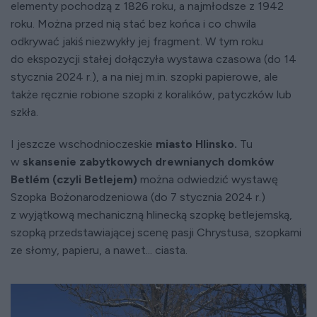
elementy pochodzą z 1826 roku, a najmłodsze z 1942
roku. Można przed nią stać bez końca i co chwila
odkrywać jakiś niezwykły jej fragment. W tym roku
do ekspozycji stałej dołączyła wystawa czasowa (do 14
stycznia 2024 r.), a na niej m.in. szopki papierowe, ale
także ręcznie robione szopki z koralików, patyczków lub
szkła.
I jeszcze wschodnioczeskie
miasto Hlinsko.
Tu
w
skansenie zabytkowych drewnianych domków
Betlém (czyli Betlejem)
można odwiedzić wystawę
Szopka Bożonarodzeniowa (do 7 stycznia 2024 r.)
z wyjątkową mechaniczną hlinecką szopkę betlejemską,
szopką przedstawiającej scenę pasji Chrystusa, szopkami
ze słomy, papieru, a nawet... ciasta.