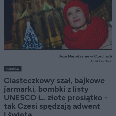
Boże Narodzenie w Czechach
Fot. fot. David Marvan
PODRÓŻE
Ciasteczkowy szał, bajkowe
jarmarki, bombki z listy
UNESCO i... złote prosiątko -
tak Czesi spędzają adwent
i święta