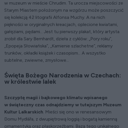
w muzeum w mieście Chrudim. Ta urocza miejscowości ze
Starym Miastem położonym na wzgórzu może poszczycić
się kolekcją 42 litografii Alfonsa Muchy. A na nich
piękności w oryginalnych kreacjach, oplecione kwiatami,
gałęziami, pędami... Jest tu pierwszy plakat, który artysta
zrobił dla Sary Bernhardt, dzieła z cyklów: „Pory roku”,
„Epopeja Słowiańska”, „Kamienie szlachetne”, reklamy
trunków, okładki książek i czasopism... A wszystko
subtelne, zwiewne, zmysłowe...
Święta Bożego Narodzenia w Czechach:
w królestwie lalek
Szczyptę magii i bajkowego klimatu wpisanego
w świąteczny czas odnajdziemy w tutejszym Muzeum
Kultur Lalkarskich
. Mieści się ono w renesansowym
Domu Mydlářa, z dwupiętrową loggią i bogatą kamienną
ornamentyką oraz płaskorzeźbami. Bazą tego unikalnego