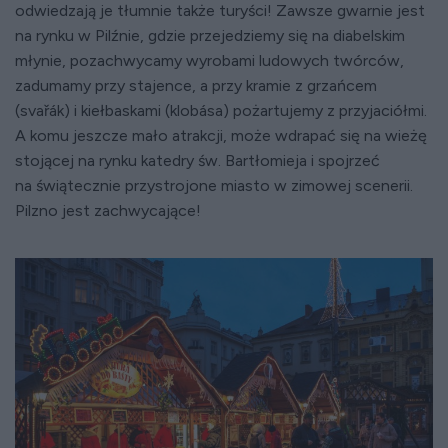
odwiedzają je tłumnie także turyści! Zawsze gwarnie jest
na rynku w Pilźnie, gdzie przejedziemy się na diabelskim
młynie, pozachwycamy wyrobami ludowych twórców,
zadumamy przy stajence, a przy kramie z grzańcem
(svařák) i kiełbaskami (klobása) pożartujemy z przyjaciółmi.
A komu jeszcze mało atrakcji, może wdrapać się na wieżę
stojącej na rynku katedry św. Bartłomieja i spojrzeć
na świątecznie przystrojone miasto w zimowej scenerii.
Pilzno jest zachwycające!