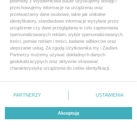
podmioty z Wydawnictwa Bauer uzyskujemy dostęp i
przechowujemy informacje na urządzeniu oraz
przetwarzamy dane osobowe, takie jak unikalne
identyfikatory, standardowe informacje wysyłane przez
urządzenie czy dane przeglądania w celu zapewniania
spersonalizowanych reklam, wybór spersonalizowanych
treści, pomiar reklam i treści, badanie odbiorców oraz
ulepszanie usług. Za zgodą Użytkownika my i Zaufani
Partnerzy możemy używać dokładnych danych
geolokalizacyjnych oraz aktywnie skanować
charakterystykę urządzenia do celów identyfikacji.
Ponieważ cenimy Twoją prywatność, prosimy o zgodę na
korzystanie z tych technologii poprzez kliknięcie
„Akceptuję”. Zgoda jest dobrowolna i zawsze możesz ją
zmienić/wycofać klikając przycisk ustawień prywatności
PARTNERZY
USTAWIENIA
znajdujący się w lewym dolnym rogu strony
. Niektóre
rodzaje przetwarzania danych nie wymagają zgody
Akceptuję
użytkownika, ale masz prawo sprzeciwić się takiemu
MATERIAŁ PARTNERA
przetwarzaniu. Preferencje będą miały zastosowanie tylko
SUV, który spełnia nasze oczekiwania? Te modele
na tej witrynie.
od marki Chery zyskają uznanie nawet najbardziej