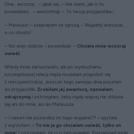
Ona... wczoraj... – jąkał się. – Nie wiem, jak ci to
powiedzieć... – westchnął. – To twoja przyjaciółka i...
– Mateusz! – szepnęłam ze zgrozą. – Wyjaśnij wreszcie,
o co chodzi!
– No więc dobrze – powiedział. –
Chciała mnie wczoraj
uwieść
.
Wtedy mnie zamurowało, ale po wysłuchaniu
szczegółowej relacji męża musiałam pogodzić się
z rzeczywistością. Jeszcze tego samego dnia poszłam
do przyjaciółki.
Zrobiłam jej awanturę, nazwałam
zdrajczynią
i ostrzegłam, żeby nigdy więcej nie zbliżyła
się ani do mnie, ani do Mateusza.
– I nawet nie pozwolisz mi tego wyjaśnić?! – spytała
z wyrzutem. –
To nie ja go chciałam uwieść, tylko on
mnie
! I ostrzegłam, że ci o tym powiem. Postanowił mnie