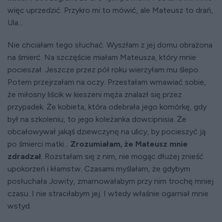
więc uprzedzić. Przykro mi to mówić, ale Mateusz to drań,
Ula...
Nie chciałam tego słuchać. Wyszłam z jej domu obrażona
na śmierć. Na szczęście miałam Mateusza, który mnie
pocieszał. Jeszcze przez pół roku wierzyłam mu ślepo.
Potem przejrzałam na oczy. Przestałam wmawiać sobie,
że miłosny liścik w kieszeni męża znalazł się przez
przypadek. Że kobieta, która odebrała jego komórkę, gdy
był na szkoleniu, to jego koleżanka dowcipnisia. Że
obcałowywał jakąś dziewczynę na ulicy, by pocieszyć ją
po śmierci matki...
Zrozumiałam, że Mateusz mnie
zdradzał
. Rozstałam się z nim, nie mogąc dłużej znieść
upokorzeń i kłamstw. Czasami myślałam, że gdybym
posłuchała Jowity, zmarnowałabym przy nim trochę mniej
czasu. I nie straciłabym jej. I wtedy właśnie ogarniał mnie
wstyd.