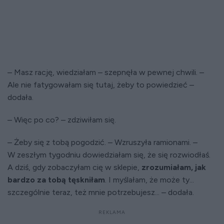
– Masz rację, wiedziałam – szepnęła w pewnej chwili. –
Ale nie fatygowałam się tutaj, żeby to powiedzieć –
dodała.
– Więc po co? – zdziwiłam się.
– Żeby się z tobą pogodzić. – Wzruszyła ramionami. –
W zeszłym tygodniu dowiedziałam się, że się rozwiodłaś.
A dziś, gdy zobaczyłam cię w sklepie,
zrozumiałam, jak
bardzo za tobą tęskniłam
. I myślałam, że może ty...
szczególnie teraz, też mnie potrzebujesz... – dodała.