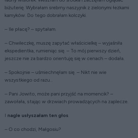
biżuterię. Wybrałam srebrny naszyjnik z zielonymi łezkami
kamyków. Do tego dobrałam kolczyki.
– Ile płacę? – spytałam.
– Chwileczkę, muszę zapytać właścicielkę – wyjaśniła
ekspedientka, rumieniąc się. – To mój pierwszy dzień,
jeszcze nie za bardzo orientuję się w cenach – dodała.
– Spokojnie – uśmiechnęłam się. – Nikt nie wie
wszystkiego od razu...
– Pani Jowito, może pani przyjść na momencik? –
zawołała, stając w drzwiach prowadzących na zaplecze.
I
nagle usłyszałam ten głos
.
– O co chodzi, Małgosiu?