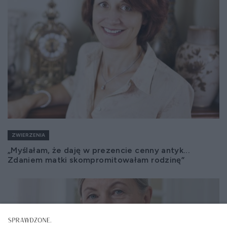
ZWIERZENIA
„Myślałam, że daję w prezencie cenny antyk...
Zdaniem matki skompromitowałam rodzinę”