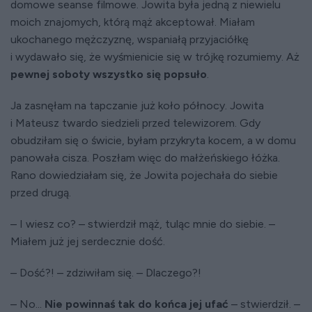
domowe seanse filmowe. Jowita była jedną z niewielu
moich znajomych, którą mąż akceptował. Miałam
ukochanego mężczyznę, wspaniałą przyjaciółkę
i wydawało się, że wyśmienicie się w trójkę rozumiemy. Aż
pewnej soboty wszystko się popsuło
.
Ja zasnęłam na tapczanie już koło północy. Jowita
i Mateusz twardo siedzieli przed telewizorem. Gdy
obudziłam się o świcie, byłam przykryta kocem, a w domu
panowała cisza. Poszłam więc do małżeńskiego łóżka.
Rano dowiedziałam się, że Jowita pojechała do siebie
przed drugą.
– I wiesz co? – stwierdził mąż, tuląc mnie do siebie. –
Miałem już jej serdecznie dość.
– Dość?! – zdziwiłam się. – Dlaczego?!
– No...
Nie powinnaś tak do końca jej ufać
– stwierdził. –