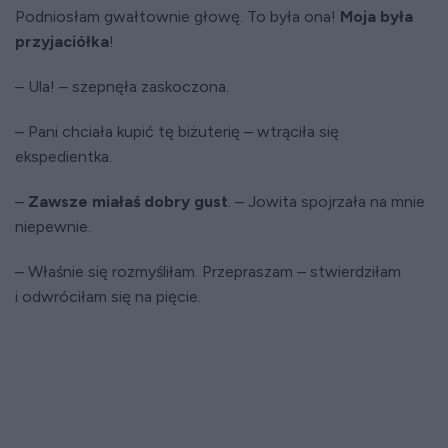
Podniosłam gwałtownie głowę. To była ona!
Moja była
przyjaciółka
!
– Ula! – szepnęła zaskoczona.
– Pani chciała kupić tę biżuterię – wtrąciła się
ekspedientka.
–
Zawsze miałaś dobry gust
. – Jowita spojrzała na mnie
niepewnie.
– Właśnie się rozmyśliłam. Przepraszam – stwierdziłam
i odwróciłam się na pięcie.