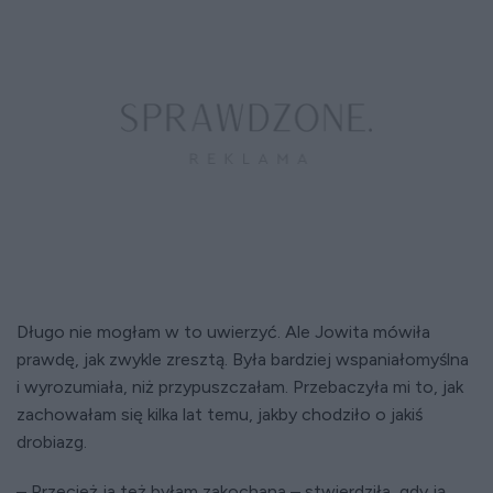
Długo nie mogłam w to uwierzyć. Ale Jowita mówiła
prawdę, jak zwykle zresztą. Była bardziej wspaniałomyślna
i wyrozumiała, niż przypuszczałam. Przebaczyła mi to, jak
zachowałam się kilka lat temu, jakby chodziło o jakiś
drobiazg.
– Przecież ja też byłam zakochana – stwierdziła, gdy ją