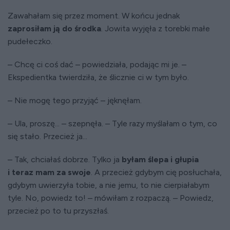
Zawahałam się przez moment. W końcu jednak
zaprosiłam ją do środka
. Jowita wyjęła z torebki małe
pudełeczko.
– Chcę ci coś dać – powiedziała, podając mi je. –
Ekspedientka twierdziła, że ślicznie ci w tym było.
– Nie mogę tego przyjąć – jęknęłam.
– Ula, proszę... – szepnęła. – Tyle razy myślałam o tym, co
się stało. Przecież ja...
– Tak, chciałaś dobrze. Tylko ja
byłam ślepa i głupia
i teraz mam za swoje
. A przecież gdybym cię posłuchała,
gdybym uwierzyła tobie, a nie jemu, to nie cierpiałabym
tyle. No, powiedz to! – mówiłam z rozpaczą. – Powiedz,
przecież po to tu przyszłaś.