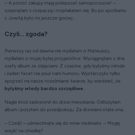
– A ponoć zakupy mają polepszać samopoczucie! –
szepnęłam z rozpaczą i rozpłakałam się. Bo po spotkaniu
z Jowitą było mi jeszcze gorzej...
Czyli... zgoda?
Pierwszy raz od dawna nie myślałam o Mateuszu,
myślałam o mojej byłej przyjaciółce. Wyciągnęłam z dna
szafy album ze zdjęciami. Z czasów, gdy byłyśmy młode
i żaden facet nie psuł nam humoru. Wystarczyło tylko
spojrzeć na nasze roześmiane twarze, by wiedzieć, że
byłyśmy wtedy bardzo szczęśliwe
.
Nagle ktoś zadzwonił do drzwi mieszkania. Odłożyłam
album i poszłam do przedpokoju. Za drzwiami stała ona...
– Cześć – uśmiechnęła się do mnie nieśmiało. – Mogę
wejść na chwilkę?