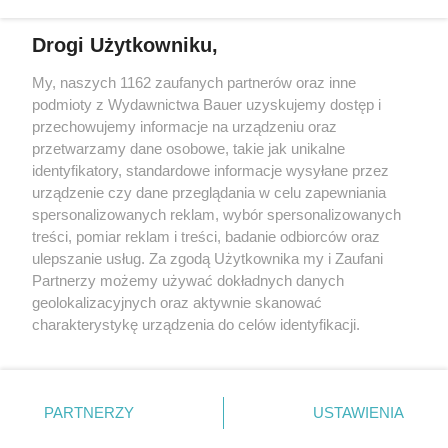
Drogi Użytkowniku,
My, naszych 1162 zaufanych partnerów oraz inne
podmioty z Wydawnictwa Bauer uzyskujemy dostęp i
przechowujemy informacje na urządzeniu oraz
przetwarzamy dane osobowe, takie jak unikalne
identyfikatory, standardowe informacje wysyłane przez
urządzenie czy dane przeglądania w celu zapewniania
spersonalizowanych reklam, wybór spersonalizowanych
treści, pomiar reklam i treści, badanie odbiorców oraz
ZWIERZENIA
ulepszanie usług. Za zgodą Użytkownika my i Zaufani
„Gorzki dżem z mirabelek odmienił moje życie. Nie
Partnerzy możemy używać dokładnych danych
myślałam, że kiedyś go zrobię...!”
geolokalizacyjnych oraz aktywnie skanować
charakterystykę urządzenia do celów identyfikacji.
Ponieważ cenimy Twoją prywatność, prosimy o zgodę na
korzystanie z tych technologii poprzez kliknięcie
„Akceptuję”. Zgoda jest dobrowolna i zawsze możesz ją
KONTAKT
REKLAMA
REDAKCJA
zmienić/wycofać klikając przycisk ustawień prywatności
PARTNERZY
USTAWIENIA
znajdujący się w lewym dolnym rogu strony
. Niektóre
REGULAMIN SERWISU
POLITYKA PRYWATNOŚCI