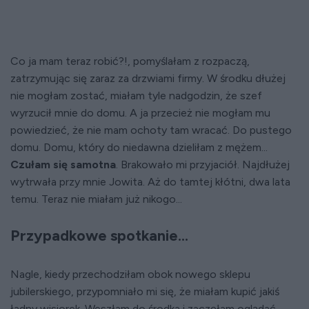
Co ja mam teraz robić?!, pomyślałam z rozpaczą,
zatrzymując się zaraz za drzwiami firmy. W środku dłużej
nie mogłam zostać, miałam tyle nadgodzin, że szef
wyrzucił mnie do domu. A ja przecież nie mogłam mu
powiedzieć, że nie mam ochoty tam wracać. Do pustego
domu. Domu, który do niedawna dzieliłam z mężem...
Czułam się samotna
. Brakowało mi przyjaciół. Najdłużej
wytrwała przy mnie Jowita. Aż do tamtej kłótni, dwa lata
temu. Teraz nie miałam już nikogo...
Przypadkowe spotkanie...
Nagle, kiedy przechodziłam obok nowego sklepu
jubilerskiego, przypomniało mi się, że miałam kupić jakiś
ładny wisiorek. Weszłam do środka i zaczęłam oglądać