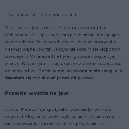
– Ula, poczekaj! – krzyknęła za mną.
Ale ja nie mogłam zostać. Z oczu już ciekły mi łzy.
Wybiegłam ze sklepu i pędziłam przed siebie, potrącając
przechodniów. Bo tego właśnie mi jeszcze brakowało!
Natknąć się na Jowitę! Jakbym nie dość miała kłopotów
po odejściu Mateusza. Nie byłam gotowa spojrzeć jej
w oczy! Nie po tym, jak się okazało, że byłam wobec niej
niesprawiedliwa.
Teraz wiem, że to ona miała rację, a ja
dawałam się oszukiwać przez długi czas...
Prawda wyszła na jaw
Jowita, Mateusz i ja spotykaliśmy się kiedyś w każdy
weekend. Moja przyjaciółka była singielką, zabieraliśmy ją
więc na wypady za miasto, kolacje przy winku i na