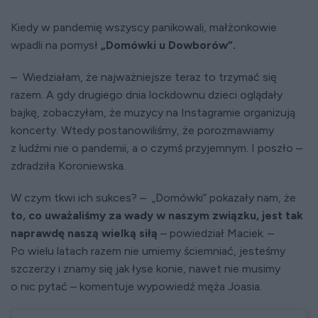
Kiedy w pandemię wszyscy panikowali, małżonkowie
wpadli na pomysł
„Domówki u Dowborów”.
– Wiedziałam, że najważniejsze teraz to trzymać się
razem. A gdy drugiego dnia lockdownu dzieci oglądały
bajkę, zobaczyłam, że muzycy na Instagramie organizują
koncerty. Wtedy postanowiliśmy, że porozmawiamy
z ludźmi nie o pandemii, a o czymś przyjemnym. I poszło –
zdradziła Koroniewska.
W czym tkwi ich sukces? – „Domówki” pokazały nam, że
to, co uważaliśmy za wady w naszym związku, jest tak
naprawdę naszą wielką siłą
– powiedział Maciek. –
Po wielu latach razem nie umiemy ściemniać, jesteśmy
szczerzy i znamy się jak łyse konie, nawet nie musimy
o nic pytać – komentuje wypowiedź męża Joasia.