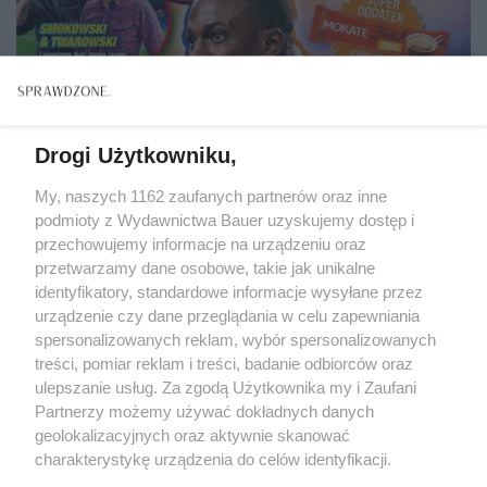
Drogi Użytkowniku,
My, naszych 1162 zaufanych partnerów oraz inne
podmioty z Wydawnictwa Bauer uzyskujemy dostęp i
przechowujemy informacje na urządzeniu oraz
przetwarzamy dane osobowe, takie jak unikalne
identyfikatory, standardowe informacje wysyłane przez
urządzenie czy dane przeglądania w celu zapewniania
spersonalizowanych reklam, wybór spersonalizowanych
CZAS WOLNY
treści, pomiar reklam i treści, badanie odbiorców oraz
Wydanie specjalne magazynu "To&Owo TV Bravo
ulepszanie usług. Za zgodą Użytkownika my i Zaufani
Sport" przywołuje klimat kultowego pisma
Partnerzy możemy używać dokładnych danych
sportowego Bravo Sport
geolokalizacyjnych oraz aktywnie skanować
charakterystykę urządzenia do celów identyfikacji.
Ponieważ cenimy Twoją prywatność, prosimy o zgodę na