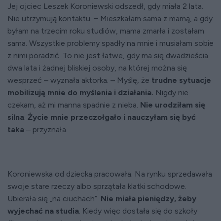
Jej ojciec Leszek Koroniewski odszedł, gdy miała 2 lata.
Nie utrzymują kontaktu.
–
Mieszkałam sama z mamą, a gdy
byłam na trzecim roku studiów, mama zmarła i zostałam
sama. Wszystkie problemy spadły na mnie i musiałam sobie
z nimi poradzić. To nie jest łatwe, gdy ma się dwadzieścia
dwa lata i żadnej bliskiej osoby, na której można się
wesprzeć – wyznała aktorka. – Myślę, że
trudne sytuacje
mobilizują mnie do myślenia i działania.
Nigdy nie
czekam, aż mi manna spadnie z nieba.
Nie urodziłam się
silna
.
Życie mnie przeczołgało i nauczyłam się być
taka
– przyznała.
Koroniewska od dziecka pracowała. Na rynku sprzedawała
swoje stare rzeczy albo sprzątała klatki schodowe.
Ubierała się „na ciuchach”.
Nie miała pieniędzy, żeby
wyjechać na studia
. Kiedy więc dostała się do szkoły