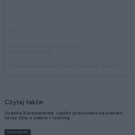
Post udostępniony przez Joanna Koroniewska - Dowbor (@joannakoroniewska)
Czytaj także:
Joanna Koroniewska: ciężko pracowała na sukces,
teraz dba o siebie i rodzinę
CZAS WOLNY