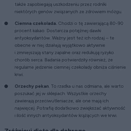
także zapobiegają uszkodzeniu przez rodniki
niektórych genów związanych ze zdrowiem mózgu.
Ciemna czekolada.
Chodzi o tę zawierającą 80-90
procent kakao. Dostarcza potężnej dawki
antyoksydantów. Ważny jest też ich rodzaj – te
obecne w niej działają wyjątkowo aktywnie
i zmniejszają stany zapalne oraz redukują ryzyko
chorób serca. Badania potwierdziły również, że
regularne jedzenie ciemnej czekolady obniża ciśnienie
krwi.
Orzechy pekan
. To rzadka u nas odmiana, ale warto
poszukać jej w sklepach. Wszystkie orzechy
zawierają przeciwutleniacze, ale one mają ich
najwięcej. Potrafią dodatkowo zwiększać aktywność
i ilość innych antyoksydantów krążących we krwi.
Zróżnicuj dietę dla dobrego