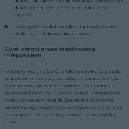
depresji, ale także chorobie dwubiegunowej (w której
depresja przeplata się ze stanami pobudzenia
i euforii).
Ich bogatym źródłem są także tłuste ryby morskie,
olej lniany i rzepakowy, oliwa z oliwek.
Cynk chroni przed drażliwością
i niepokojem
To kolejny neuromodulator, a także surowiec do produkcji
neuroprzekaźników, czyli związków, za pomocą których
porozumiewają się komórki nerwowe. Cynk oddziałuje
na cały układ nerwowy. Poprawia pamięć, pomaga radzić
sobie w sytuacjach napięcia. Zbawiennie wpływa też
na nastrój. Jego bogatym źródłem są owoce morza, drób,
fasola, groch, kiełki pszenicy, czosnek, sezam, migdały,
kakao.