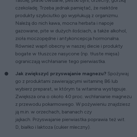
fasolę, płatki owsiane, pestki dyni, orzechy, gorzką
czekoladę. Trzeba jednak pamiętać, że niektóre
produkty szybciutko go wypłukują z organizmu.
Należą do nich kawa, mocna herbata i napoje
gazowane, pite w dużych ilościach, a także alkohol,
zioła moczopędne i antykoncepcja hormonalna.
Również wapń obecny w naszej diecie i produkty
bogate w tłuszcze nasycone (np. tłuste mięsa)
ograniczają wchłanianie tego pierwiastka.
Jak zwiększyć przyswajanie magnezu?
Spożywaj
go z produktami zawierającymi witaminę B6 lub
wybierz preparat, w którym ta witamina występuje.
Zwiększa ona o około 40 proc. wchłanianie magnezu
z przewodu pokarmowego. W pożywieniu znajdziesz
ją m.in. w orzechach, bananach czy
jajkach. Przyswajanie pierwiastka poprawia też wit.
D, białko i laktoza (cukier mleczny).