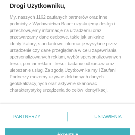
Drogi Użytkowniku,
My, naszych 1162 zaufanych partnerów oraz inne
podmioty z Wydawnictwa Bauer uzyskujemy dostęp i
przechowujemy informacje na urządzeniu oraz
przetwarzamy dane osobowe, takie jak unikalne
identyfikatory, standardowe informacje wysyłane przez
urządzenie czy dane przeglądania w celu zapewniania
spersonalizowanych reklam, wybór spersonalizowanych
treści, pomiar reklam i treści, badanie odbiorców oraz
ZDROWE ODŻYWIANIE
ulepszanie usług. Za zgodą Użytkownika my i Zaufani
3 proste przepisy na koktajle funkcjonalne. Każdy
Partnerzy możemy używać dokładnych danych
wspiera organizm w inny sposób
geolokalizacyjnych oraz aktywnie skanować
charakterystykę urządzenia do celów identyfikacji.
Ponieważ cenimy Twoją prywatność, prosimy o zgodę na
korzystanie z tych technologii poprzez kliknięcie
„Akceptuję”. Zgoda jest dobrowolna i zawsze możesz ją
KONTAKT
REKLAMA
REDAKCJA
zmienić/wycofać klikając przycisk ustawień prywatności
PARTNERZY
USTAWIENIA
znajdujący się w lewym dolnym rogu strony
. Niektóre
REGULAMIN SERWISU
POLITYKA PRYWATNOŚCI
rodzaje przetwarzania danych nie wymagają zgody
Akceptuję
MAPA SERWISU