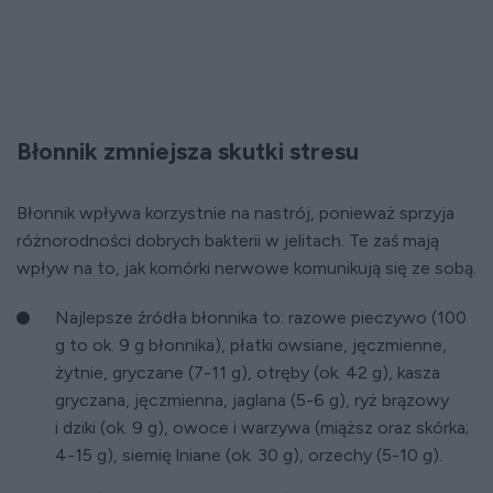
Błonnik zmniejsza skutki stresu
Błonnik wpływa korzystnie na nastrój, ponieważ sprzyja
różnorodności dobrych bakterii w jelitach. Te zaś mają
wpływ na to, jak komórki nerwowe komunikują się ze sobą.
Najlepsze źródła błonnika to: razowe pieczywo (100
g to ok. 9 g błonnika), płatki owsiane, jęczmienne,
żytnie, gryczane (7-11 g), otręby (ok. 42 g), kasza
gryczana, jęczmienna, jaglana (5-6 g), ryż brązowy
i dziki (ok. 9 g), owoce i warzywa (miąższ oraz skórka;
4-15 g), siemię lniane (ok. 30 g), orzechy (5-10 g).