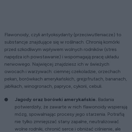
Flawonoidy, czyli antyoksydanty (przeciwutleniacze) to
substancje znajdujące się w roślinach. Chronią komórki
przed szkodliwym wpływem wolnych rodników (stres
napędza ich powstawanie) i wspomagają pracę układu
nerwowego. Najwięcej znajdziesz ich w świeżych
owocach i warzywach: ciemnej czekoladzie, orzechach
pekan, borówkach amerykańskich, grejpfrutach, bananach,
jabłkach, winogronach, papryce, cykorii, cebuli.
Jagody oraz borówki amerykańskie.
Badania
potwierdziły, że zawarte w nich flawonoidy wspierają
mózg, spowalniając procesy jego starzenia. Potrafią
nie tylko zmniejszać stany zapalne, neutralizować
wolne rodniki, chronić serce i obniżać ciśnienie, ale