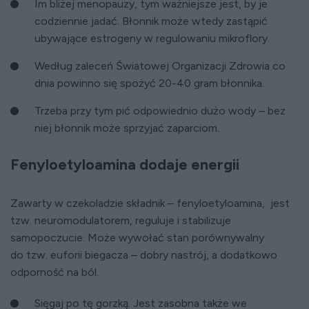
Im bliżej menopauzy, tym ważniejsze jest, by je
codziennie jadać. Błonnik może wtedy zastąpić
ubywające estrogeny w regulowaniu mikroflory.
Według zaleceń Światowej Organizacji Zdrowia co
dnia powinno się spożyć 20-40 gram błonnika.
Trzeba przy tym pić odpowiednio dużo wody – bez
niej błonnik może sprzyjać zaparciom.
Fenyloetyloamina dodaje energii
Zawarty w czekoladzie składnik – fenyloetyloamina, jest
tzw. neuromodulatorem, reguluje i stabilizuje
samopoczucie. Może wywołać stan porównywalny
do tzw. euforii biegacza – dobry nastrój, a dodatkowo
odporność na ból.
Sięgaj po tę gorzką. Jest zasobna także we