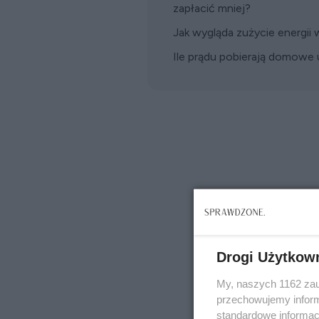
zapłacić mniej?
Jak wygląda zużycie energ
Ile prądu pobierają domowe 
Drogi Użytkow
My, naszych 1162 zau
przechowujemy informa
standardowe informac