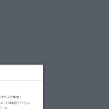
emy dostęp i
lne identyfikatory,
iania