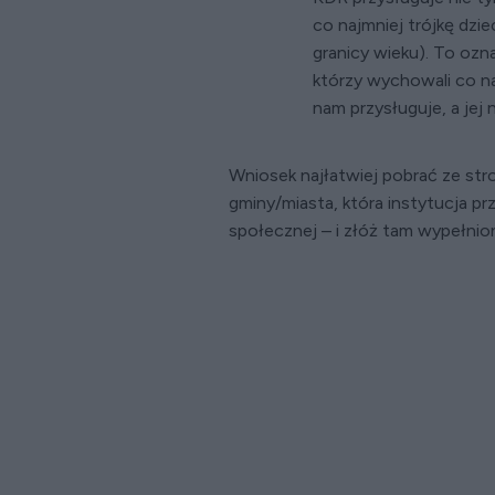
co najmniej trójkę dzie
granicy wieku). To ozn
którzy wychowali co naj
nam przysługuje, a jej
Wniosek najłatwiej pobrać ze st
gminy/miasta, która instytucja pr
społecznej – i złóż tam wypełni