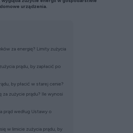
k wygląda zużycie energii w gospodarstwie
ą domowe urządzenia.
ków za energię? Limity zużycia
użycia prądu, by zapłacić po
rądu, by płacić w starej cenie?
 za zużycie prądu? Ile wynosi
za prąd według Ustawy o
ię w limicie zużycia prądu, by