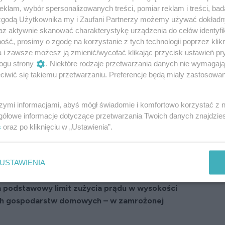
klam, wybór spersonalizowanych treści, pomiar reklam i treści, bad
 zgodą Użytkownika my i Zaufani Partnerzy możemy używać dokład
az aktywnie skanować charakterystykę urządzenia do celów identyfi
ść, prosimy o zgodę na korzystanie z tych technologii poprzez klikn
est pewne. Według szacunków prąd zdrożeje o ponad
a i zawsze możesz ją zmienić/wycofać klikając przycisk ustawień pr
odczują to ci, którzy będą oszczędzać energię.
ogu strony
. Niektóre rodzaje przetwarzania danych nie wymagaj
iwić się takiemu przetwarzaniu. Preferencje będą miały zastosowanie
itów zużycia prądu i ustawowej maksymalnej ceny
dź, czy musisz załatwić jakieś formalności, by
ch przepisach.
szymi informacjami, abyś mógł świadomie i komfortowo korzystać z
gółowe informacje dotyczące przetwarzania Twoich danych znajdzi
chunków za energię? Limity zużycia
s
oraz po kliknięciu w „Ustawienia”.
USTAWIENIA
ę i zmieścimy się w ustawowym limicie, unikniemy
u w 2023 roku.
Podpisana właśnie przez
podstawowy limit zużycia prądu w wysokości
ch gospodarstw domowych – w zamrożonej