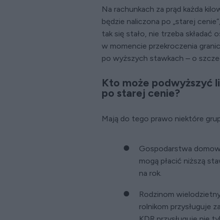
Na rachunkach za prąd każda kil
będzie naliczona po „starej cenie”
tak się stało, nie trzeba składa
w momencie przekroczenia granic
po wyższych stawkach – o szczeg
Kto może podwyższyć lim
po starej cenie?
Mają do tego prawo niektóre gru
Gospodarstwa domowe 
mogą płacić niższą st
na rok.
Rodzinom wielodzietny
rolnikom przysługuje z
KDR przysługuje nie ty