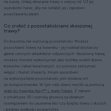
na suszę. Unikaj skracania trawy o więcej niż 1/3 jej
wysokości naraz, aby nie osłabić jej i zapobiec
powstawaniu pleśni.
Co zrobić z pozostałościami skoszonej
trawy?
Po koszeniu nie wyrzucaj pozostałości. Możesz
pozostawić trawę na trawniku - jej rozkład dostarczy
glebie cennych składników odżywczych. Skoszoną trawę
możesz również wykorzystać jako ściółkę wokół drzew,
krzewów i rabat kwiatowych, co pomoże zatrzymać
wilgoć i tłumić chwasty. Innym sposobem
na wykorzystanie pozostałości jest dodanie ich
do kompostownika. W tym celu zbierz resztki za pomocą
grabi do trawnika Xact™ L marki Fiskars
. Z zębami
o strukturze 3D i szeroką głowicą są idealnym
rozwiązaniem do usuwania liści czy ściętej trawy z dużych
i średniej wielkości powierzchni.