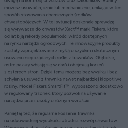
uwagę na kontrolę chwastów oraz szkodników. Rośliny
możesz usuwać ręcznie lub mechanicznie, unikając w ten
sposób stosowania chemicznych środków
chwastobójczych. W tej sytuacji doskonale sprawdzą
się
wyrywacze do chwastów Xact™ marki Fiskars,
które
od lat biją rekordy popularności wśród dostępnych
na rynku narzędzi ogrodowych. Te innowacyjne produkty
zostały zaprojektowane z myślą o szybkim i skutecznym
usuwaniu niepożądanych roślin z trawników. Głębokie,
ostre pazury wbijają się w darń i obejmują korzeń
z czterech stron. Dzięki temu możesz bez wysiłku i bez
schylania usuwać z trawnika nawet najbardziej kłopotliwe
rośliny.
Model Fiskars SmartFit™
wyposażono dodatkowo
w regulowany trzonek, który pozwoli na używanie
narzędzia przez osoby o różnym wzroście.
Pamiętaj też, że regularne koszenie trawnika
na odpowiedniej wysokości utrudnia rozwój chwastów.
Wyrwanych chwastów nie możesz pozostawić tak, jak