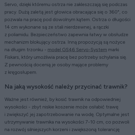
Servo, dzięki któremu ostrza nie zakleszczają się podczas
pracy. Dużą zaletą jest głowica obracająca się o 360°, co
pozwala na pracę pod dowolnym kątem. Ostrza o długości
14 cm wykonane są ze stali nierdzewnej, a rączki
z poliamidu. Bezpieczeństwo zapewnia łatwy w obsłudze
mechanizm blokujący ostrza. Inną propozycją są nożyce
na długim trzonku -
model GS46 Servo-System
marki
Fiskars, który umożliwia pracę bez potrzeby schylania się.
Z pewnością docenią je osoby mające problemy
z kręgosłupem.
Na jaką wysokość należy przycinać trawnik?
Ważne jest również, by kosić trawnik na odpowiedniej
wysokości - zbyt niskie koszenie może osłabić trawę
i zwiększyć jej zapotrzebowanie na wodę. Optymalne jest
utrzymywanie trawnika na wysokości 7-10 cm, co pozwoli
na rozwój silniejszych korzeni i zwiększoną tolerancję