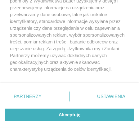
podmioty z Wydawnictwa Bauer uzyskujemy dostęp i
przechowujemy informacje na urządzeniu oraz
przetwarzamy dane osobowe, takie jak unikalne
CZYTAJ WIĘCEJ
identyfikatory, standardowe informacje wysyłane przez
urządzenie czy dane przeglądania w celu zapewniania
spersonalizowanych reklam, wybór spersonalizowanych
treści, pomiar reklam i treści, badanie odbiorców oraz
ulepszanie usług. Za zgodą Użytkownika my i Zaufani
Partnerzy możemy używać dokładnych danych
geolokalizacyjnych oraz aktywnie skanować
charakterystykę urządzenia do celów identyfikacji.
Ponieważ cenimy Twoją prywatność, prosimy o zgodę na
korzystanie z tych technologii poprzez kliknięcie
„Akceptuję”. Zgoda jest dobrowolna i zawsze możesz ją
zmienić/wycofać klikając przycisk ustawień prywatności
PARTNERZY
USTAWIENIA
znajdujący się w lewym dolnym rogu strony
. Niektóre
rodzaje przetwarzania danych nie wymagają zgody
Akceptuję
użytkownika, ale masz prawo sprzeciwić się takiemu
przetwarzaniu. Preferencje będą miały zastosowanie tylko
na tej witrynie.