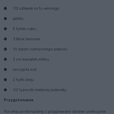
1/2 szklanki octu winnego
jabłko
5 łyżek cukru
3 liście laurowe
10 ziaren czerwonego pieprzu
3 cm kawałek imbiru
szczypta soli
2 łyżki oleju
1/2 łyżeczki mielonej kolendry
Przygotowanie
Na oleju podsmażamy z przyprawami obrane i pokrojone