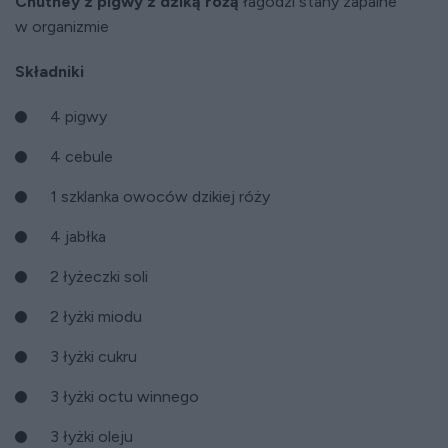
Chutney z pigwy z dziką różą
łagodzi stany zapalne
w organizmie
Składniki
4 pigwy
4 cebule
1 szklanka owoców dzikiej róży
4 jabłka
2 łyżeczki soli
2 łyżki miodu
3 łyżki cukru
3 łyżki octu winnego
3 łyżki oleju