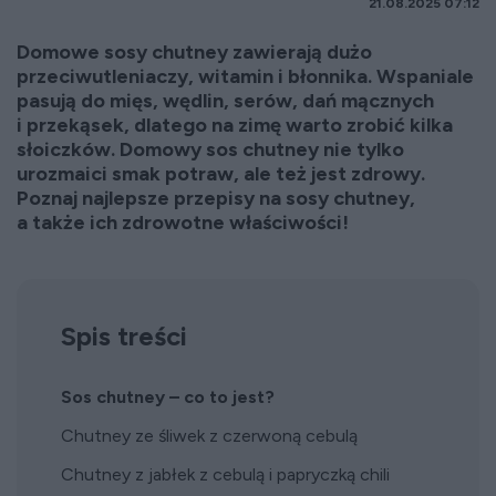
21.08.2025 07:12
Domowe sosy chutney zawierają dużo
przeciwutleniaczy, witamin i błonnika. Wspaniale
pasują do mięs, wędlin, serów, dań mącznych
i przekąsek, dlatego na zimę warto zrobić kilka
słoiczków. Domowy sos chutney nie tylko
urozmaici smak potraw, ale też jest zdrowy.
Poznaj najlepsze przepisy na sosy chutney,
a także ich zdrowotne właściwości!
Spis treści
Sos chutney – co to jest?
Chutney ze śliwek z czerwoną cebulą
Chutney z jabłek z cebulą i papryczką chili