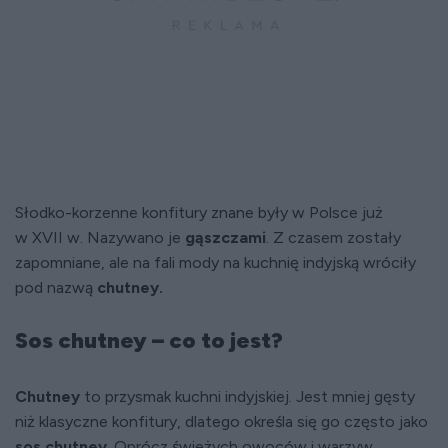
Słodko-korzenne konfitury znane były w Polsce już
w XVII w. Nazywano je
gąszczami
. Z czasem zostały
zapomniane, ale na fali mody na kuchnię indyjską wróciły
pod nazwą
chutney.
Sos chutney – co to jest?
Chutney
to przysmak kuchni indyjskiej. Jest mniej gęsty
niż klasyczne konfitury, dlatego określa się go często jako
sos chutney
. Oprócz świeżych owoców i warzyw,