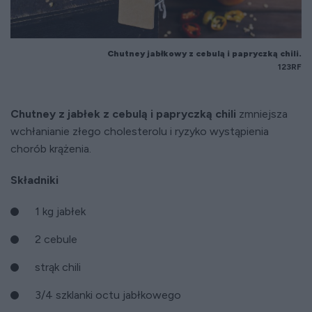
Chutney jabłkowy z cebulą i papryczką chili.
123RF
Chutney z jabłek z cebulą i papryczką chili
zmniejsza
wchłanianie złego cholesterolu i ryzyko wystąpienia
chorób krążenia.
Składniki
1 kg jabłek
2 cebule
strąk chili
3/4 szklanki octu jabłkowego