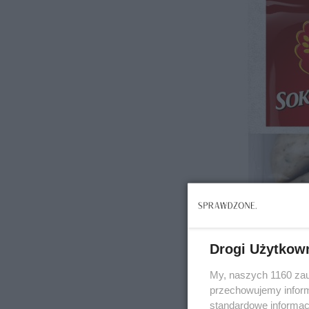
Drogi Użytkow
My, naszych 1160 zau
przechowujemy informa
standardowe informac