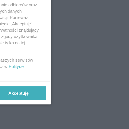
anie odbiorców oraz
nych danych
kacji. Ponieważ
ięcie „Akceptuję”.
ywatności znajdujący
ą zgody użytkownika,
 tylko na tej
 naszych serwisów
esz w
Polityce
Akceptuję