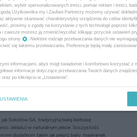
klam, wybór spersonalizowanych treści, pomiar reklam i treści, bad
 zgodą Użytkownika my i Zaufani Partnerzy możemy używać dokład
az aktywnie skanować charakterystykę urządzenia do celów identyfi
ść, prosimy o zgodę na korzystanie z tych technologii poprzez klikn
a i zawsze możesz ją zmienić/wycofać klikając przycisk ustawień pr
ogu strony
. Niektóre rodzaje przetwarzania danych nie wymagaj
iwić się takiemu przetwarzaniu. Preferencje będą miały zastosowanie
Kiełbasa biała wieprzowa
Sokołów SA
szymi informacjami, abyś mógł świadomie i komfortowo korzystać z
gółowe informacje dotyczące przetwarzania Twoich danych znajdzi
s
oraz po kliknięciu w „Ustawienia”.
otowe wyroby, ale nie znaczy to wcale, że muszą
leży po prostu, co kupujemy. Wybór odpowiednich
eż wymaga wysiłku.
USTAWIENIA
 jak Sokołów SA, tradycyjną białą kiełbasę
roc. składu) w naturalnym jelicie. Soczystość
nnymi dodatkom takim jak pieprz biały, majeranek