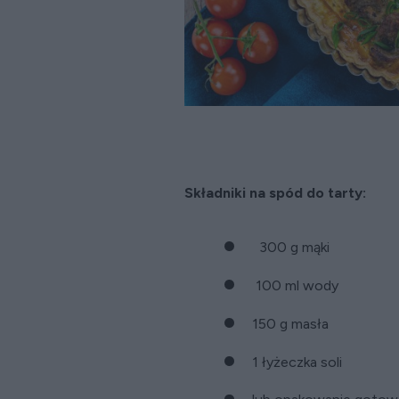
Składniki na spód do tarty:
300 g mąki
100 ml wody
150 g masła
1 łyżeczka soli