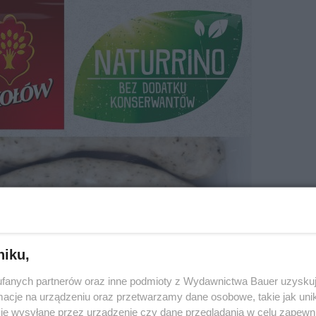
niku,
fanych partnerów oraz inne podmioty z Wydawnictwa Bauer uzyskuj
cje na urządzeniu oraz przetwarzamy dane osobowe, takie jak unika
je wysyłane przez urządzenie czy dane przeglądania w celu zapewn