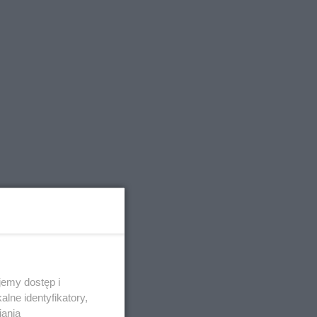
emy dostęp i
lne identyfikatory,
iania