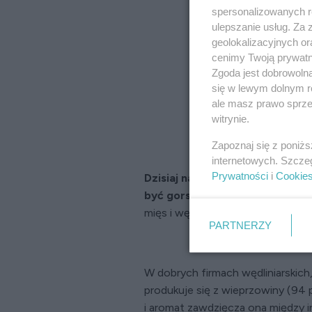
spersonalizowanych re
ulepszanie usług. Za
geolokalizacyjnych or
cenimy Twoją prywatno
Zgoda jest dobrowoln
się w lewym dolnym r
ale masz prawo sprzec
witrynie.
Zapoznaj się z poniż
internetowych. Szcze
Prywatności
i
Cookie
Dzisiaj najczęściej kupujemy g
być gorsze od tych dawnych.
Za
mięs i wędlin jest sztuką i równi
PARTNERZY
W dobrych firmach wędliniarskich,
produkuje się z wieprzowiny (94 p
i aromat zawdzięcza ona między i