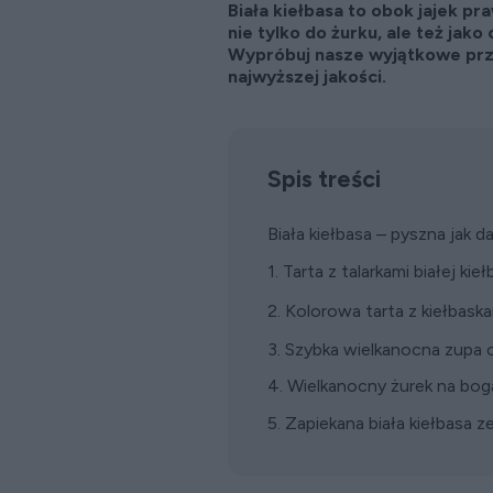
Biała kiełbasa to obok jajek p
nie tylko do żurku, ale też jak
Wypróbuj nasze wyjątkowe prze
najwyższej jakości.
Spis treści
Biała kiełbasa – pyszna jak d
1. Tarta z talarkami białej ki
2. Kolorowa tarta z kiełbask
3. Szybka wielkanocna zupa
4. Wielkanocny żurek na bo
5. Zapiekana biała kiełbasa z