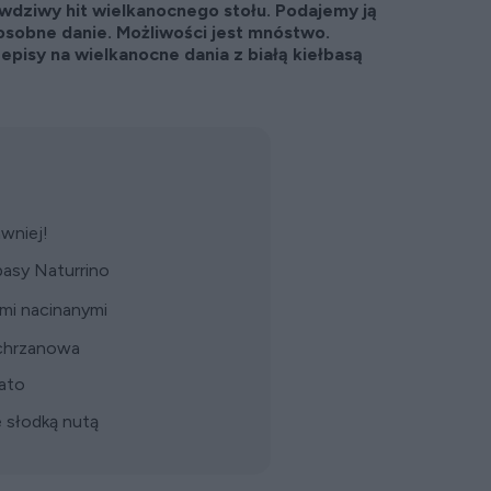
rawdziwy hit wielkanocnego stołu. Podajemy ją
o osobne danie. Możliwości jest mnóstwo.
pisy na wielkanocne dania z białą kiełbasą
awniej!
ełbasy Naturrino
ami nacinanymi
 chrzanowa
gato
e słodką nutą