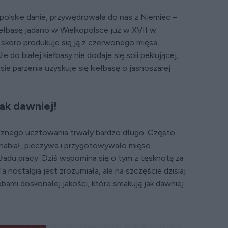
cypolskie danie, przywędrowała do nas z Niemiec –
kiełbasę jadano w Wielkopolsce już w XVII w.
a, skoro produkuje się ją z czerwonego mięsa,
e do białej kiełbasy nie dodaje się soli peklującej,
sie parzenia uzyskuje się kiełbasę o jasnoszarej
jak dawniej!
cznego ucztowania trwały bardzo długo. Często
nabiał, pieczywa i przygotowywało mięso.
adu pracy. Dziś wspomina się o tym z tęsknotą za
ostalgia jest zrozumiała, ale na szczęście dzisiaj
ami doskonałej jakości, które smakują jak dawniej.