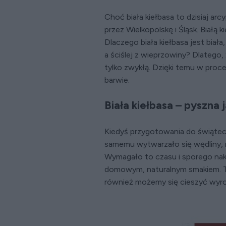
Choć biała kiełbasa to dzisiaj ar
przez Wielkopolskę i Śląsk. Białą 
Dlaczego biała kiełbasa jest biał
a ściślej z wieprzowiny? Dlatego, ż
tylko zwykłą. Dzięki temu w proce
barwie.
Biała kiełbasa – pyszna 
Kiedyś przygotowania do świąte
samemu wytwarzało się wędliny, 
Wymagało to czasu i sporego nakł
domowym, naturalnym smakiem. Ta n
również możemy się cieszyć wyrob