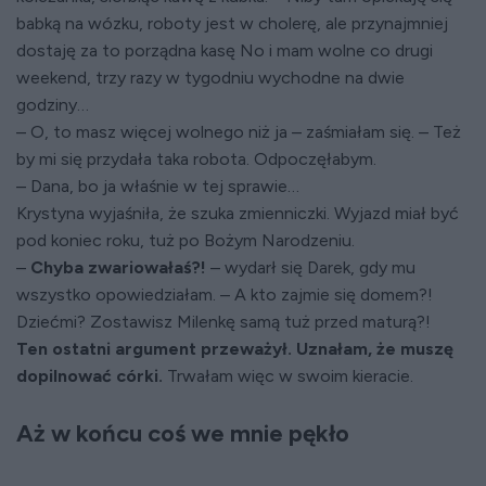
babką na wózku, roboty jest w cholerę, ale przynajmniej
dostaję za to porządna kasę No i mam wolne co drugi
weekend, trzy razy w tygodniu wychodne na dwie
godziny…
– O, to masz więcej wolnego niż ja – zaśmiałam się. – Też
by mi się przydała taka robota. Odpoczęłabym.
– Dana, bo ja właśnie w tej sprawie…
Krystyna wyjaśniła, że szuka zmienniczki. Wyjazd miał być
pod koniec roku, tuż po Bożym Narodzeniu.
–
Chyba zwariowałaś?!
– wydarł się Darek, gdy mu
wszystko opowiedziałam. – A kto zajmie się domem?!
Dziećmi? Zostawisz Milenkę samą tuż przed maturą?!
Ten ostatni argument przeważył. Uznałam, że muszę
dopilnować córki.
Trwałam więc w swoim kieracie.
Aż w końcu coś we mnie pękło