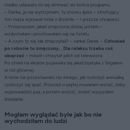
rzadko udawało mi się dotrwać do końca programu.
– Danka, ja nie wytrzymam, ty znowu śpisz – strofujący
ton męża wyrywał mnie z drzemki. – I jeszcze chrapiesz.
– Przepraszam, jakaś zmęczona dzisiaj jestem –
wzdychałam i prostowałam się na fotelu.
– A czym ty się tak zmęczyłaś? – sarkał Darek. –
Człowiek
po robocie to zmęczony… Dla relaksu trzeba coś
obejrzeć
– mówił i chwytał pilot od telewizora.
Po chwili na ekranie pojawiała się jakaś bijatyka z Segalem
w roli głównej.
A mnie nie pozostawało nic innego, jak rozłożyć wersalkę
i położyć się spać. Przecież o piątej musiałam wstać, żeby
wyprowadzić psa, a potem wrócić, zrobić wszystkim
śniadanie.
Mogłam wyglądać byle jak bo nie
wychodziłam do ludzi