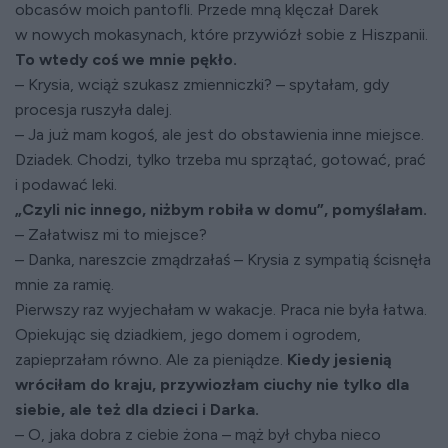
obcasów moich pantofli. Przede mną klęczał Darek
w nowych mokasynach, które przywiózł sobie z Hiszpanii.
To wtedy coś we mnie pękło.
– Krysia, wciąż szukasz zmienniczki? – spytałam, gdy
procesja ruszyła dalej.
– Ja już mam kogoś, ale jest do obstawienia inne miejsce.
Dziadek. Chodzi, tylko trzeba mu sprzątać, gotować, prać
i podawać leki.
„Czyli nic innego, niżbym robiła w domu”, pomyślałam.
– Załatwisz mi to miejsce?
– Danka, nareszcie zmądrzałaś – Krysia z sympatią ścisnęła
mnie za ramię.
Pierwszy raz wyjechałam w wakacje. Praca nie była łatwa.
Opiekując się dziadkiem, jego domem i ogrodem,
zapieprzałam równo. Ale za pieniądze.
Kiedy jesienią
wróciłam do kraju, przywiozłam ciuchy nie tylko dla
siebie, ale też dla dzieci i Darka.
– O, jaka dobra z ciebie żona – mąż był chyba nieco