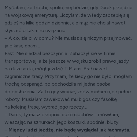
Myślałam, że trochę spokojniej będzie, gdy Darek przejdzie
na wojskową emeryturę. Liczyłam, że wtedy zaczepię się
gdzieś na kilka godzin dziennie, ale mąż nie chciał nawet
słyszeć o takim rozwiązaniu.
– A co, źle ci w domu? Nie musisz się niczym przejmować,
ja o kasę dbam…
Fakt. Nie siedział bezczynnie. Zahaczył się w firmie
transportowej, a że jeszcze w wojsku zrobił prawo jazdy
na duże auta, mógł jeździć TIR-ami. Brał nawet
zagraniczne trasy. Przyznam, że kiedy go nie było, mogłam
trochę odspanąć, bo odchodziła mi jedna osoba
do obsłużenia. Za to gdy wracał, znów miałam ręce pełne
roboty. Musiałam zawekować mu bigos czy fasolkę
na kolejną trasę, wyprać jego rzeczy…
– Darek, ty masz okropnie dużo ciuchów – mówiłam,
wieszając na sznurkach jego koszulki, spodnie, bluzy.
–
Między ludzi jeżdżę, nie będę wyglądał jak łachmyta.