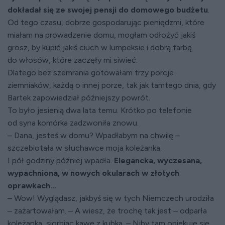
dokładał się ze swojej pensji do domowego budżetu
.
Od tego czasu, dobrze gospodarując pieniędzmi, które
miałam na prowadzenie domu, mogłam odłożyć jakiś
grosz, by kupić jakiś ciuch w lumpeksie i dobrą farbę
do włosów, które zaczęły mi siwieć.
Dlatego bez szemrania gotowałam trzy porcje
ziemniaków, każdą o innej porze, tak jak tamtego dnia, gdy
Bartek zapowiedział późniejszy powrót.
To było jesienią dwa lata temu. Krótko po telefonie
od syna komórka zadzwoniła znowu.
– Dana, jesteś w domu? Wpadłabym na chwilę –
szczebiotała w słuchawce moja koleżanka.
I pół godziny później wpadła.
Elegancka, wyczesana,
wypachniona, w nowych okularach w złotych
oprawkach…
– Wow! Wyglądasz, jakbyś się w tych Niemczech urodziła
– zażartowałam. – A wiesz, że trochę tak jest – odparła
koleżanka, siorbiąc kawę z kubka. – Niby tam opiekuję się