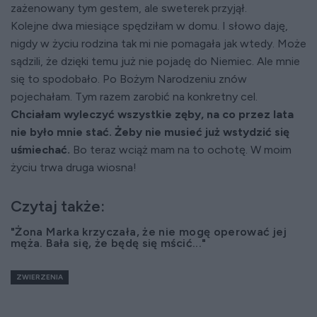
zażenowany tym gestem, ale sweterek przyjął.
Kolejne dwa miesiące spędziłam w domu. I słowo daję,
nigdy w życiu rodzina tak mi nie pomagała jak wtedy. Może
sądzili, że dzięki temu już nie pojadę do Niemiec. Ale mnie
się to spodobało. Po Bożym Narodzeniu znów
pojechałam. Tym razem zarobić na konkretny cel.
Chciałam wyleczyć wszystkie zęby, na co przez lata
nie było mnie stać. Żeby nie musieć już wstydzić się
uśmiechać.
Bo teraz wciąż mam na to ochotę. W moim
życiu trwa druga wiosna!
Czytaj także:
"Żona Marka krzyczała, że nie mogę operować jej
męża. Bała się, że będę się mścić..."
ZWIERZENIA