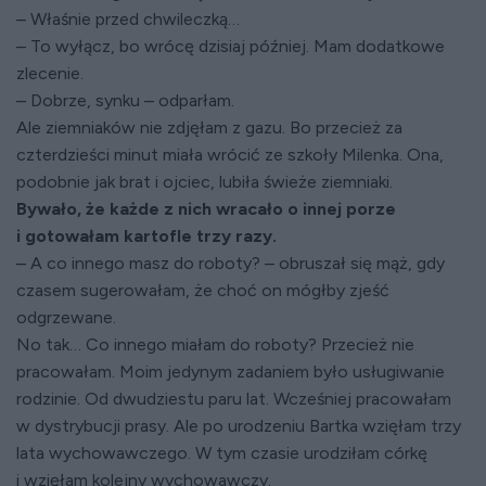
– Właśnie przed chwileczką…
– To wyłącz, bo wrócę dzisiaj później. Mam dodatkowe
zlecenie.
– Dobrze, synku – odparłam.
Ale ziemniaków nie zdjęłam z gazu. Bo przecież za
czterdzieści minut miała wrócić ze szkoły Milenka. Ona,
podobnie jak brat i ojciec, lubiła świeże ziemniaki.
Bywało, że każde z nich wracało o innej porze
i gotowałam kartofle trzy razy.
– A co innego masz do roboty? – obruszał się mąż, gdy
czasem sugerowałam, że choć on mógłby zjeść
odgrzewane.
No tak… Co innego miałam do roboty? Przecież nie
pracowałam. Moim jedynym zadaniem było usługiwanie
rodzinie. Od dwudziestu paru lat. Wcześniej pracowałam
w dystrybucji prasy. Ale po urodzeniu Bartka wzięłam trzy
lata wychowawczego. W tym czasie urodziłam córkę
i wzięłam kolejny wychowawczy.