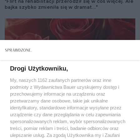
"Flirt na rehabilitacji przerodził się w coś więcej. Ale
bajka szybko zmieniła się w dramat..."
Drogi Użytkowniku,
My, naszych 1162 zaufanych partnerów oraz inne
podmioty z Wydawnictwa Bauer uzyskujemy dostęp i
przechowujemy informacje na urządzeniu oraz
przetwarzamy dane osobowe, takie jak unikalne
identyfikatory, standardowe informacje wysyłane przez
urządzenie czy dane przeglądania w celu zapewniania
spersonalizowanych reklam, wybór spersonalizowanych
ZWIERZENIA
treści, pomiar reklam i treści, badanie odbiorców oraz
"Nigdy nie zapomniałam siedmiu czerwonych róż
ulepszanie usług. Za zgodą Użytkownika my i Zaufani