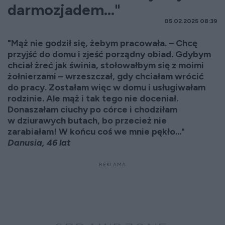
darmozjadem..."
05.02.2025 08:39
"Mąż nie godził się, żebym pracowała. – Chcę
przyjść do domu i zjeść porządny obiad. Gdybym
chciał żreć jak świnia, stołowałbym się z moimi
żołnierzami – wrzeszczał, gdy chciałam wrócić
do pracy. Zostałam więc w domu i usługiwałam
rodzinie. Ale mąż i tak tego nie doceniał.
Donaszałam ciuchy po córce i chodziłam
w dziurawych butach, bo przecież nie
zarabiałam! W końcu coś we mnie pękło..."
Danusia, 46 lat