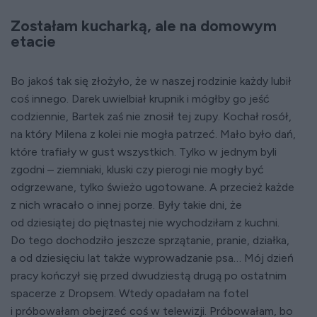
Zostałam kucharką, ale na domowym
etacie
Bo jakoś tak się złożyło, że w naszej rodzinie każdy lubił
coś innego. Darek uwielbiał krupnik i mógłby go jeść
codziennie, Bartek zaś nie znosił tej zupy. Kochał rosół,
na który Milena z kolei nie mogła patrzeć. Mało było dań,
które trafiały w gust wszystkich. Tylko w jednym byli
zgodni – ziemniaki, kluski czy pierogi nie mogły być
odgrzewane, tylko świeżo ugotowane. A przecież każde
z nich wracało o innej porze. Były takie dni, że
od dziesiątej do piętnastej nie wychodziłam z kuchni.
Do tego dochodziło jeszcze sprzątanie, pranie, działka,
a od dziesięciu lat także wyprowadzanie psa… Mój dzień
pracy kończył się przed dwudziestą drugą po ostatnim
spacerze z Dropsem. Wtedy opadałam na fotel
i próbowałam obejrzeć coś w telewizji. Próbowałam, bo