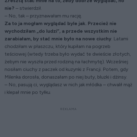
Zresztą stać mnie na to, żeby dobrze wyglądać, no
nie?
– stwierdził.
– No, tak – przyznawałam mu rację.
Za to ja mogłam wyglądać byle jak. Przecież nie
wychodziłam „do ludzi”, a przede wszystkim nie
zarabiałam, by stać mnie było na nowe ciuchy
. Latami
chodziłam w płaszczu, który kupiłam na pogrzeb
teściowej (wtedy trzeba było wydać te dwieście złotych,
żebym nie wyszła przed rodziną na łachmytę). Wcześniej
nosiłam ciuchy z paczek od kuzynki z Francji. Potem, gdy
Milenka dorosła, donaszałam po niej buty, bluzki i dżinsy.
– No, pasują ci, wyglądasz w nich jak młódka – chwalił mąż
i klepał mnie po tyłku.