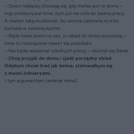
– Dzieci najlepiej chowają się, gdy matka jest w domu –
mąż przekonywał mnie, bym już nie szła do żadnej pracy.
A miałam taką możliwość, bo siostra załatwiła mi etat
kucharki w szkolnej kuchni.
– Będę miała dzieci na oku, a i obiad do domu przyniosę –
mnie to rozwiązanie nawet się podobało.
– Nie będę wpieprzał szkolnych pomyj – oburzył się Darek.
–
Chcę przyjść do domu i zjeść porządny obiad.
Gdybym chciał żreć jak świnia, stołowałbym się
z moimi żołnierzami.
I tym argumentem zamknął temat.