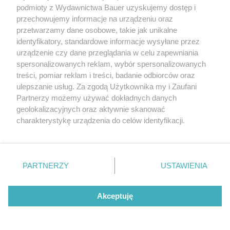
podmioty z Wydawnictwa Bauer uzyskujemy dostęp i
przechowujemy informacje na urządzeniu oraz
przetwarzamy dane osobowe, takie jak unikalne
identyfikatory, standardowe informacje wysyłane przez
urządzenie czy dane przeglądania w celu zapewniania
spersonalizowanych reklam, wybór spersonalizowanych
treści, pomiar reklam i treści, badanie odbiorców oraz
ROŚLINY
ulepszanie usług. Za zgodą Użytkownika my i Zaufani
Heliotrop zachwyca nie tylko kwiatami. Wieczorami
Partnerzy możemy używać dokładnych danych
otula ogród słodkim zapachem wanilii
geolokalizacyjnych oraz aktywnie skanować
charakterystykę urządzenia do celów identyfikacji.
Ponieważ cenimy Twoją prywatność, prosimy o zgodę na
korzystanie z tych technologii poprzez kliknięcie
„Akceptuję”. Zgoda jest dobrowolna i zawsze możesz ją
KONTAKT
REKLAMA
REDAKCJA
zmienić/wycofać klikając przycisk ustawień prywatności
PARTNERZY
USTAWIENIA
znajdujący się w lewym dolnym rogu strony
. Niektóre
REGULAMIN SERWISU
POLITYKA PRYWATNOŚCI
rodzaje przetwarzania danych nie wymagają zgody
Akceptuję
MAPA SERWISU
użytkownika, ale masz prawo sprzeciwić się takiemu
przetwarzaniu. Preferencje będą miały zastosowanie tylko
na tej witrynie.